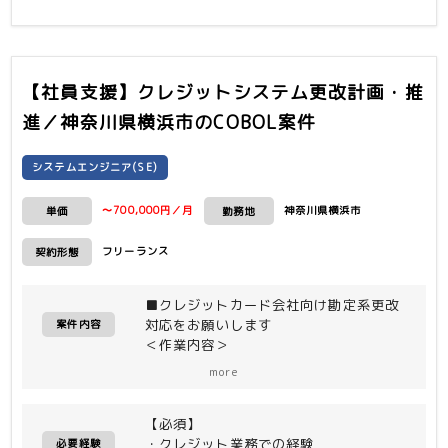
【社員支援】クレジットシステム更改計画・推
進／神奈川県横浜市
のCOBOL案件
システムエンジニア(SE)
〜700,000円／月
神奈川県横浜市
単価
勤務地
フリーランス
契約形態
■クレジットカード会社向け勘定系更改
対応をお願いします
案件内容
＜作業内容＞
・勘定系更改PJ要件定義支援
more
・顧客代替として移行計画、試験計画の
策定、推進
【必須】
・各種打合せ(内部、ベンダー)への参加
・クレジット業務での経験
※次工程（詳細設計工程以降）について
必要経験