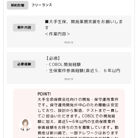
フリーランス
契約形態
■大手生保、開発業務支援をお願いしま
す
案件内容
＜作業内容＞
・システムの開発・保守運用 ※保守運
more
用開発のため、稼働安定しています
・設計〜製造〜テスト
【必須】
・COBOL開発経験
必要経験
・生保案件参画経験(直近５．６年以内
目安)
more
POINT!
大手生命保険会社向けの開発・保守運用案件
です。保守運用開発が中心のため稼働は安定
しており、設計から製造、テストまで一貫し
てご担当いただきます。COBOLでの開発経
験に加え、直近5〜6年以内の生命保険案件
参画経験をお持ちの方を募集しています。勤
務地は新川崎で、一部テレワークはあります