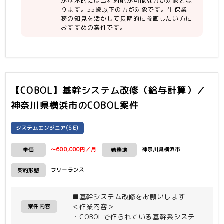
が基本的には出社対応が可能な方が対象とな
ります。55歳以下の方が対象です。生保業
務の知見を活かして長期的に参画したい方に
おすすめの案件です。
【COBOL】基幹システム改修（給与計算）／
神奈川県横浜市
のCOBOL案件
システムエンジニア(SE)
〜600,000円／月
神奈川県横浜市
単価
勤務地
フリーランス
契約形態
■基幹システム改修をお願いします
＜作業内容＞
案件内容
・COBOLで作られている基幹系システ