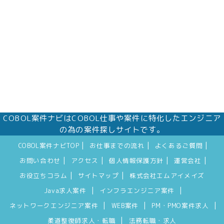
COBOL案件ナビはCOBOL仕事や案件に特化したエンジニア
の為の案件探しサイトです。
|
|
|
COBOL案件ナビTOP
お仕事までの流れ
よくあるご質問
|
|
|
|
お問い合わせ
アクセス
個人情報保護方針
運営会社
|
|
お役立ちコラム
サイトマップ
株式会社エムアイメイズ
|
|
Java求人案件
インフラエンジニア案件
|
|
|
ネットワークエンジニア案件
WEB案件
PM・PMO案件求人
|
柔道整復師求人・転職
法務転職・求人