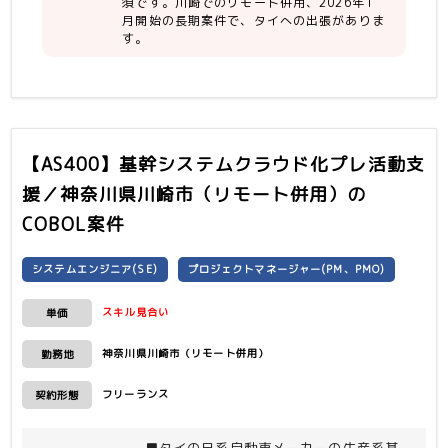
須です。川崎でのリモート併用、2026年1
検討
月開始の長期案件で、タイへの出張がありま
・AS400/RPG → Javaマイグレーショ
す。
ンツールのPOC支援
＜スケジュール＞
2026/1〜3月 ブレ要件定義
4月〜 要件定義〜
【AS400】基幹システムクラウド化プレ活動支
援／神奈川県川崎市（リモート併用）
の
COBOL案件
システムエンジニア(SE)
プロジェクトマネージャー(PM、PMO)
スキル見合い
単価
神奈川県川崎市（リモート併用）
勤務地
フリーランス
契約形態
■タイの日系自動車メーカーの生産系基