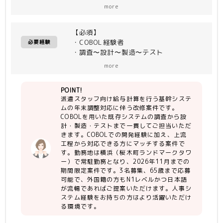
ム（派遣スタッフの給与計算）に、
more
2026年度の年末調整対応に必要な改修
を実施する
【必須】
・工程：調査〜設計〜製造〜テスト
・COBOL経験者
必要経験
・調査〜設計〜製造〜テスト
more
【尚可】
・人事システム経験者
POINT!
派遣スタッフ向け給与計算を行う基幹システ
ムの年末調整対応に伴う改修案件です。
COBOLを用いた既存システムの調査から設
計・製造・テストまで一貫してご担当いただ
きます。COBOLでの開発経験に加え、上流
工程から対応できる方にマッチする案件で
す。勤務地は横浜（桜木町ランドマークタワ
ー）で常駐勤務となり、2026年11月までの
期間限定案件です。3名募集、65歳まで応募
可能で、外国籍の方もN1レベルかつ日本語
が流暢であればご提案いただけます。人事シ
ステム経験をお持ちの方はより活躍いただけ
る環境です。