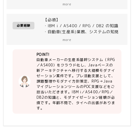
行する 大規模モダナイゼーションプロ
more
ジェクト。
（一部機能はERP（SAP）へ移行。部品
【必須】
表等の残った機能をJava化）
・IBM i / AS400 / RPG / DB2 の知識
プレ活動支援ならびにアフターの支援
必要経験
・自動車(生産系)業務、システムの知見
（要件定義から設計、モダナイゼーショ
・モダナイゼーションプロジェクト経験
ン実装、テスト、移行・保守まで）を一
more
（RPG→Java、COBOL→Java 等）
気通貫で支援予定
＜作業内容＞
POINT!
【尚可】
・商談支援（課題可視化／モダナイ方針
自動車メーカーの生産系基幹システム（RPG
・英語でのコミュニケーション
策定／提案書執筆）
／AS400）をクラウド化し、Javaベースの
・自動車モダナイゼーションプロジェク
・業務／システム課題整理、ToBe像の
新アーキテクチャへ移行する大規模モダナイ
ト経験（RPG→Java、COBOL→Java
検討
ゼーション案件です。プレ活動支援として、
等）
・RPG → Java マイグレーションツー
課題整理やモダナイ方針策定、RPG→Java
ルのPOC支援
マイグレーションツールのPOC支援などをご
担当いただきます。IBM i／AS400／RPG／
DB2の知識と、モダナイゼーション経験が必
＜募集ポジション＞
須です。年齢不問で、タイへの出張がありま
・AS400有識者（RPG→Javaへの変換
す。
経験者歓迎）1名
・リライトツールのPoc評価
・AS400/RPGの業務分析経験、または
モダナイゼーション要件定義経験
・システム連携・全体アーキテクチャ設