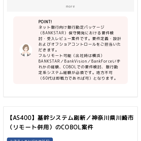
・COBOL要件検討
more
・銀行勘定系システム経験
・受け入れレビュー経験
POINT!
・SQLSERVER
ネット銀行向け銀行勘定パッケージ
（BANKSTAR）保守開発における要件検
討・受入レビュー案件です。要件定義・設計
およびオフショアコントロールをご担当いた
だきます。
フルリモート可能（出社時は横浜）
BANKSTAR／BankVision／BankForceいず
れかの経験、COBOLでの要件検討、銀行勘
定系システム経験が必須です。地方不可
（60代は即戦力であれば可）となります。
【AS400】基幹システム刷新／神奈川県川崎市
（リモート併用）
のCOBOL案件