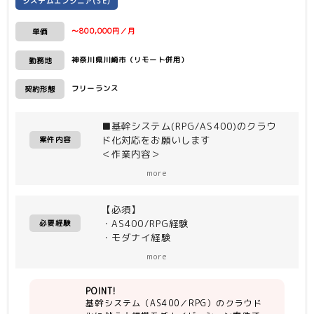
システムエンジニア(SE)
〜800,000円／月
単価
神奈川県川崎市（リモート併用）
勤務地
フリーランス
契約形態
■基幹システム(RPG/AS400)のクラウ
ド化対応をお願いします
案件内容
＜作業内容＞
・AS400→クラウド化
more
・大規模モダナイゼーション
・プレ活動支援ならびにアフターの支援
【必須】
・AS400/RPG経験
＜詳細＞
必要経験
・モダナイ経験
・AS400/RPG → Javaマイグレーショ
・（RPG→Java、COBOL→Java等）
ンツールのPOC支援
more
・課題可視化、モダナイ方針策定、提案
書執筆業務、システム課題整理、ToBe
POINT!
像の検討等
基幹システム（AS400／RPG）のクラウド