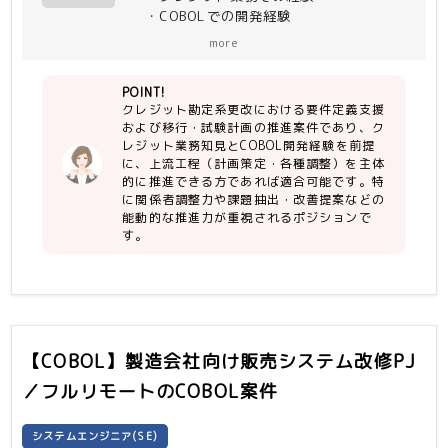
・COBOLでの開発経験
も継続して対応が発生する見込み
more
【尚可】
・関係者とコミュケーションを取り、能
POINT!
動的に作業遂行出来る方
クレジット勘定系更改における要件定義支援
・作業遂行上の課題を抽出し、改善に向
および移行・試験計画の推進案件であり、ク
けた行動、提案が出来る方
レジット業務知見とCOBOL開発経験を前提
に、上流工程（計画策定・各種調整）を主体
的に推進できる方であれば適合可能です。特
に関係者調整力や課題抽出・改善提案などの
能動的な推進力が重視されるポジションで
す。
【COBOL】製造会社向け販売システム改修PJ
／フルリモート
のCOBOL案件
システムエンジニア(SE)