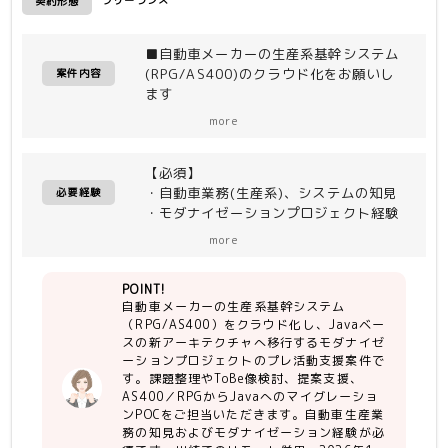
フリーランス
契約形態
■自動車メーカーの生産系基幹システム
(RPG/AS400)のクラウド化をお願いし
案件内容
ます
タイの日系自動車メーカーの生産系基幹
more
システム(RPG/AS400)をクラウド化
＋Javaベースの新アーキテクチャへ移
【必須】
行する 大規模モダナイゼーションプロ
・自動車業務(生産系)、システムの知見
ジェクト。
必要経験
・モダナイゼーションプロジェクト経験
（一部機能はERP（SAP）へ移行。部品
（RPG→Java、COBOL→Java等）
表等の残った機能をJava化）
more
プレ活動支援ならびにアフターの支援
【尚可】
（要件定義から設計、モダナイゼーショ
POINT!
・英語でのコミュニケーション
ン実装、
自動車メーカーの生産系基幹システム
・大手ベンダー開発プロセス経験
テスト、移行・保守まで）を一気通貫で
（RPG/AS400）をクラウド化し、Javaベー
・AWS・Oracleの認定資格
支援予定。
スの新アーキテクチャへ移行するモダナイゼ
ーションプロジェクトのプレ活動支援案件で
＜作業内容＞
す。課題整理やToBe像検討、提案支援、
・商談支援（課題可視化／モダナイ方針
AS400／RPGからJavaへのマイグレーショ
策定／提案書執筆）
ンPOCをご担当いただきます。自動車生産業
務の知見およびモダナイゼーション経験が必
・業務／システム課題整理、ToBe像の