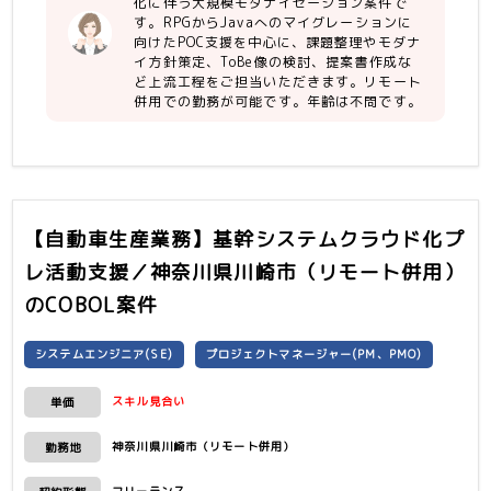
化に伴う大規模モダナイゼーション案件で
す。RPGからJavaへのマイグレーションに
向けたPOC支援を中心に、課題整理やモダナ
イ方針策定、ToBe像の検討、提案書作成な
ど上流工程をご担当いただきます。リモート
併用での勤務が可能です。年齢は不問です。
【自動車生産業務】基幹システムクラウド化プ
レ活動支援／神奈川県川崎市（リモート併用）
のCOBOL案件
システムエンジニア(SE)
プロジェクトマネージャー(PM、PMO)
スキル見合い
単価
神奈川県川崎市（リモート併用）
勤務地