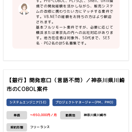
す。Pro*COBOL、PL/SQL、Shell、Unix環
境での開発経験を活かしながら、販売システ
ムの改修に携わりたい方にマッチする案件で
す。VB.NETの経験をお持ちの方はより歓迎
されます。
基本フルリモート案件ですが、必要に応じて
横浜または東京丸の内への出社対応がありま
す。地方在住者は対象外、50代まで、SE3
名・PG2名の計5名募集です。
【銀行】開発窓口（言語不問）／神奈川県川崎
市
のCOBOL案件
システムエンジニア(SE)
プロジェクトマネージャー(PM、PMO)
〜650,000円／月
神奈川県川崎市
単価
勤務地
フリーランス
契約形態