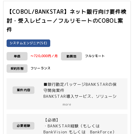
計スキル
【COBOL/BANKSTAR】ネット銀行向け要件検
討・受入レビュー／フルリモート
のCOBOL案
件
システムエンジニア(SE)
〜720,000円／月
フルリモート
単価
勤務地
フリーランス
契約形態
■銀行勘定パッケージBANKSTARの保
守開発案件
案件内容
BANKSTAR導入サービス、ソリューシ
ョン・製品・サービス、BANKSTAR既
more
存導入行の保守開発案件作業をお願いし
ます
【必須】
＜作業内容＞
・BANKSTAR経験（もしくは
・要件検討、設計
必要経験
BankVision もしくは BankForce）
・オフショアコントロール