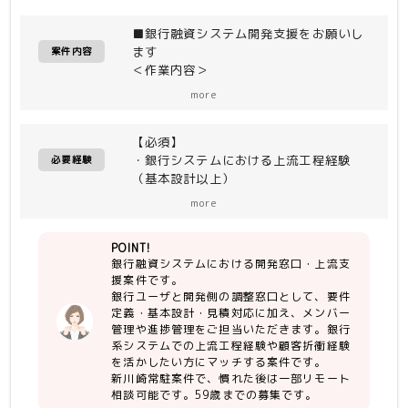
■銀行融資システム開発支援をお願いし
ます
案件内容
＜作業内容＞
・銀行ユーザと開発側の調整窓口対応
more
・銀行問合せ対応
・要件定義、見積、基本設計等
【必須】
・メンバー（2〜3名）の取り纏め
・銀行システムにおける上流工程経験
・作業割振り、進捗管理
必要経験
（基本設計以上）
・管理経験（進捗確認や業務の振り分け
＜開発環境＞
more
など）
java、COBOL
POINT!
【尚可】
銀行融資システムにおける開発窓口・上流支
・銀行ユーザとの折衝、調整経験
援案件です。
・融資業務知識、または融資システム開
銀行ユーザと開発側の調整窓口として、要件
発経験
定義・基本設計・見積対応に加え、メンバー
管理や進捗管理をご担当いただきます。銀行
系システムでの上流工程経験や顧客折衝経験
を活かしたい方にマッチする案件です。
新川崎常駐案件で、慣れた後は一部リモート
相談可能です。59歳までの募集です。