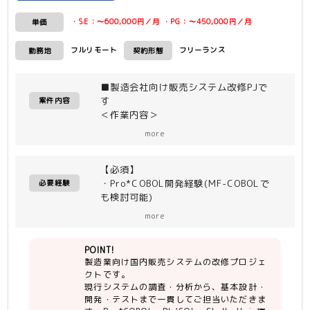
・SE：〜600,000円／月 ・PG：〜450,000円／月
単価
フルリモート
フリーランス
勤務地
契約形態
■製造会社向け販売システム改修PJで
す
案件内容
＜作業内容＞
製造業のお客様にて国内販売システムの
more
改修PJが走っており、改修内容に基づ
き現行システムの調査・分析を行い、新
【必須】
しく基本設計〜開発〜テストをご担当い
・Pro*COBOL開発経験(MF-COBOLで
ただける方を募集しております。
必要経験
も検討可能)
・PL/SQL開発経験
＜開発環境＞
more
・Shell
OS：Unix(HP/UX)
・Unixコマンド
DB：Oracle10g
POINT!
オンライン：VB.net
製造業向け国内販売システムの改修プロジェ
【尚可】
バッチ：Pro*COBOL、PL/SQL
クトです。
・Vb.Net開発経験
現行システムの調査・分析から、基本設計・
開発・テストまで一貫してご担当いただきま