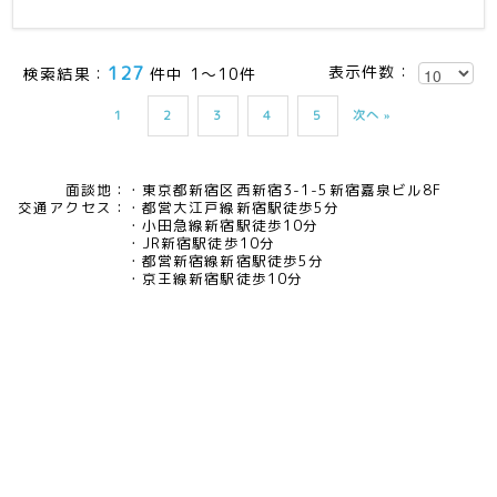
・AS400/RPGの業務分析経験、または
モダナイゼーション要件定義経験
・システム連携・全体アーキテクチャ設
127
表示件数：
検索結果：
件中 1～10件
計スキル
※自動車業界の知見があれば尚可
1
2
3
4
5
次へ »
＜スケジュール＞
2026/1〜3,4 ブレ要件定義
面談地：
東京都新宿区西新宿3-1-5新宿嘉泉ビル8F
2026/4〜 要件定義〜
交通アクセス：
都営大江戸線新宿駅徒歩5分
小田急線新宿駅徒歩10分
JR新宿駅徒歩10分
都営新宿線新宿駅徒歩5分
京王線新宿駅徒歩10分