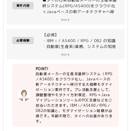
幹システム(RPG/AS400)をクラウド化
案件内容
＋Javaベースの新アーキテクチャへ移
行する 大規模モダナイゼーションプロ
more
ジェクト。
（一部機能はERP（SAP）へ移行。部品
【必須】
表等の残った機能をJava化）
・IBM i / AS400 / RPG / DB2 の知識
プレ活動支援ならびにアフターの支援
必要経験
・自動車(生産系)業務、システムの知見
（要件定義から設計、モダナイゼーショ
・モダナイゼーションプロジェクト経験
ン実装、テスト、移行・保守まで）を一
more
（RPG→Java、COBOL→Java 等）
気通貫で支援予定
＜作業内容＞
POINT!
【尚可】
・商談支援（課題可視化／モダナイ方針
自動車メーカーの生産系基幹システム（RPG
・英語でのコミュニケーション
策定／提案書執筆）
／AS400）をクラウド化し、Javaベースの
・自動車モダナイゼーションプロジェク
・業務／システム課題整理、ToBe像の
新アーキテクチャへ移行する大規模モダナイ
ト経験（RPG→Java、COBOL→Java
検討
ゼーション案件です。プレ活動支援として、
等）
・RPG → Java マイグレーションツー
課題整理やモダナイ方針策定、RPG→Java
ルのPOC支援
マイグレーションツールのPOC支援などをご
担当いただきます。IBM i／AS400／RPG／
DB2の知識と、モダナイゼーション経験が必
＜募集ポジション＞
須です。年齢不問で、タイへの出張がありま
・AS400有識者（RPG→Javaへの変換
す。
経験者歓迎）1名
・リライトツールのPoc評価