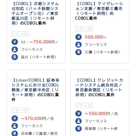
【COBOL】次期システム
【COBOL】マイグレーシ
化対応（バッチ制御シス
ョン支援／東京都三鷹市
テムオープン化）／東京
（リモート併用）
の
都品川区（リモート併
COBOL案件
用）
のCOBOL案件
リモートOK
リモートOK
500,000
〜
750,000
SE：〜
円／
600,000
円／月
フリーランス
700,000
月 PG：〜
円
フリーランス
三鷹（リモート併用）
／月
品川（リモート併用）
【Linux/COBOL】証券系
【COBOL】クレジットカ
システムにおけるCOBOL
ードシステム統合対応／
開発／東京都中央区（リ
東京都新宿区（リモート
モート併用）
のCOBOL案
併用）
のCOBOL案件
件
リモートOK
リモートOK
550,000
〜
円／月
570,000
〜
円／月
フリーランス
フリーランス
西新宿（リモート併
日本橋／三越前／新日
用）