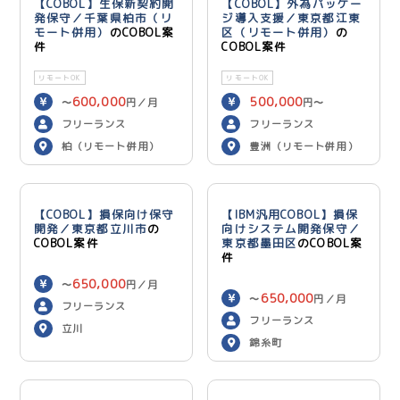
【COBOL】生保新契約開
【COBOL】外為パッケー
発保守／千葉県柏市（リ
ジ導入支援／東京都江東
モート併用）
のCOBOL案
区（リモート併用）
の
件
COBOL案件
リモートOK
リモートOK
600,000
500,000
〜
円／月
円〜
600,000
円／月
フリーランス
フリーランス
柏（リモート併用）
豊洲（リモート併用）
【COBOL】損保向け保守
【IBM汎用COBOL】損保
開発／東京都立川市
の
向けシステム開発保守／
COBOL案件
東京都墨田区
のCOBOL案
件
650,000
〜
円／月
650,000
〜
円／月
フリーランス
フリーランス
立川
錦糸町