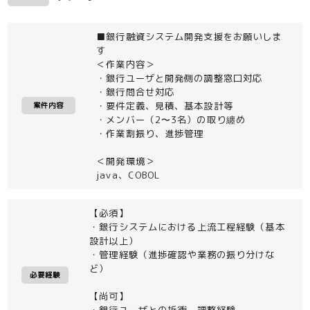
■銀行融資システム開発支援をお願いしま
す
＜作業内容＞
・銀行ユーザと開発側の調整窓口対応
・銀行問合せ対応
・要件定義、見積、基本設計等
案件内容
・メンバー（2〜3名）の取り纏め
・作業割振り、進捗管理
＜開発環境＞
java、COBOL
【必須】
・銀行システムにおける上流工程経験（基本
設計以上）
・管理経験（進捗確認や業務の振り分けな
ど）
必要経験
【尚可】
・銀行ユーザとの折衝、調整経験