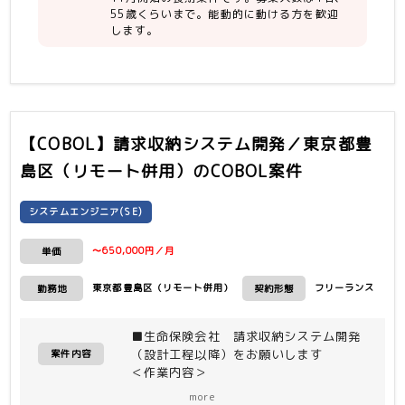
・控除証明の知識
55歳くらいまで。能動的に動ける方を歓迎
します。
・お客様と仕様調整を直接行った経験
【COBOL】請求収納システム開発／東京都豊
島区（リモート併用）
のCOBOL案件
システムエンジニア(SE)
〜650,000円／月
単価
東京都豊島区（リモート併用）
フリーランス
勤務地
契約形態
■生命保険会社 請求収納システム開発
（設計工程以降）をお願いします
案件内容
＜作業内容＞
・請求収納システムの商品改定対応など
more