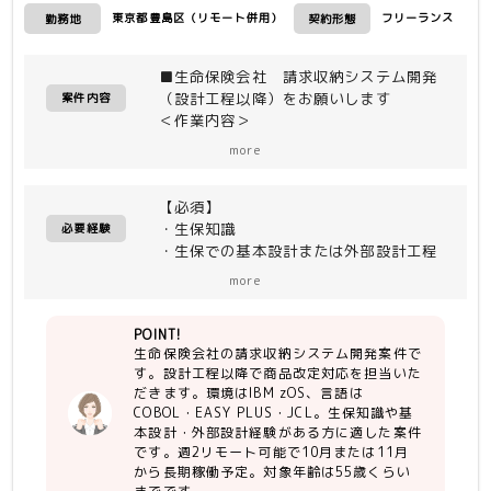
東京都豊島区（リモート併用）
フリーランス
勤務地
契約形態
■生命保険会社 請求収納システム開発
（設計工程以降）をお願いします
案件内容
＜作業内容＞
・請求収納システムの商品改定対応など
more
外部設計工程以降
【必須】
＜開発環境＞
・生保知識
IBM zOS
必要経験
・生保での基本設計または外部設計工程
（言語）COBOL、EASY PLUS、JCL
経験、影響調査経験
more
・ITA工程、ST工程経験（ケース、シ
ナリオ作成含む）
POINT!
・コミュニケーション良好／能動的に動
生命保険会社の請求収納システム開発案件で
ける
す。設計工程以降で商品改定対応を担当いた
・COBOL開発経験（3年以上）
だきます。環境はIBM zOS、言語は
COBOL・EASY PLUS・JCL。生保知識や基
【尚可】
本設計・外部設計経験がある方に適した案件
・生命保険会社でのシステム開発の経験
です。週2リモート可能で10月または11月
・控除証明の知識
から長期稼働予定。対象年齢は55歳くらい