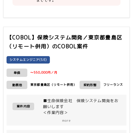
・お客様と仕様調整を直接行った経験
までです。
【COBOL】保険システム開発／東京都豊島区
（リモート併用）
のCOBOL案件
システムエンジニア(SE)
〜550,000円／月
単価
東京都豊島区（リモート併用）
フリーランス
勤務地
契約形態
■生命保険会社 保険システム開発をお
願いします
案件内容
＜作業内容＞
保険システムの商品改定対応など保守案
more
件の実装工程