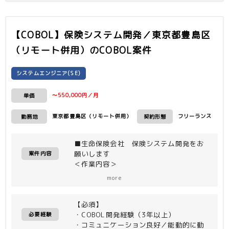
【COBOL】保険システム開発／東京都豊島区
（リモート併用）
のCOBOL案件
システムエンジニア(SE)
〜550,000円／月
単価
東京都豊島区（リモート併用）
フリーランス
勤務地
契約形態
■生命保険会社 保険システム開発をお
願いします
案件内容
＜作業内容＞
保険システムの商品改定対応など保守案
more
件の実装工程
【必須】
・COBOL開発経験（3年以上）
必要経験
・コミュニケーション良好／能動的に動