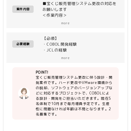
■宝くじ販売管理システム更改の対応を
お願いします
案件内容
＜作業内容＞
・ハード更改
more
・VMwareの脱却
・ソフトウェアのバージョンアップ
【必須】
・設計・開発
・COBOL開発経験
必要経験
・JCLの経験
・Linuxコマンド操作
more
POINT!
宝くじ販売管理システム更改に伴う設計・開
発案件です。ハード更改やVMware環境から
の脱却、ソフトウェアのバージョンアップな
どに対応するプロジェクトで、COBOLによ
る設計・開発をご担当いただきます。現在5
名体制で10月まで毎月増員予定です。生産
性に問題なければ年齢は不問となります。2
名募集です。