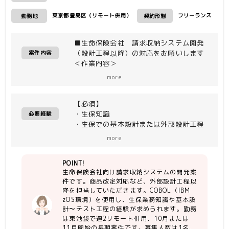
東京都豊島区（リモート併用）
フリーランス
勤務地
契約形態
■生命保険会社 請求収納システム開発
（設計工程以降）の対応をお願いします
案件内容
＜作業内容＞
・請求収納システムの商品改定対応など
more
外部設計工程以降
【必須】
＜開発環境＞
・生保知識
（環境）IBM zOS
必要経験
・生保での基本設計または外部設計工程
（言語）COBOL、EASY PLUS、JCL
以降の経験、影響調査経験(複数案件で5
more
年以上)
・ITA工程、ST工程経験（ケース、シ
POINT!
ナリオ作成含む）
生命保険会社向け請求収納システムの開発案
・コミュニケーション良好／能動的に動
件です。商品改定対応など、外部設計工程以
ける
降を担当していただきます。COBOL（IBM
・COBOL開発経験（3年以上）
zOS環境）を使用し、生保業務知識や基本設
計〜テスト工程の経験が求められます。勤務
【尚可】
は東池袋で週2リモート併用、10月または
・生命保険会社でのシステム開発の経験
11月開始の長期案件です。募集人数は1名、