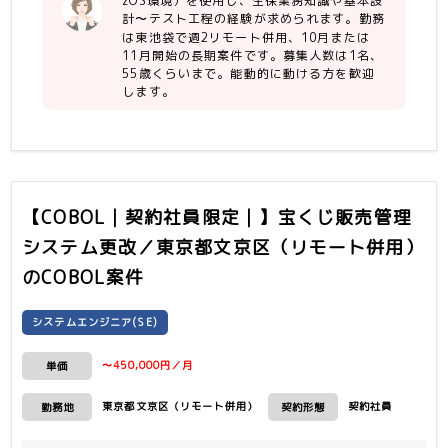
zOS環境）を使用し、生保業務知識や基本設
計〜テスト工程の経験が求められます。勤務
【尚可】
は東池袋で週2リモート併用、10月または
・生命保険会社でのシステム開発の経験
11月開始の長期案件です。募集人数は1名、
・控除証明の知識
55歳くらいまで。能動的に動ける方を歓迎
します。
・お客様と仕様調整を直接行った経験
【COBOL｜契約社員限定｜】宝くじ販売管理
システム更改／東京都文京区（リモート併用）
のCOBOL案件
システムエンジニア(SE)
〜450,000円／月
単価
東京都文京区（リモート併用）
契約社員
勤務地
契約形態