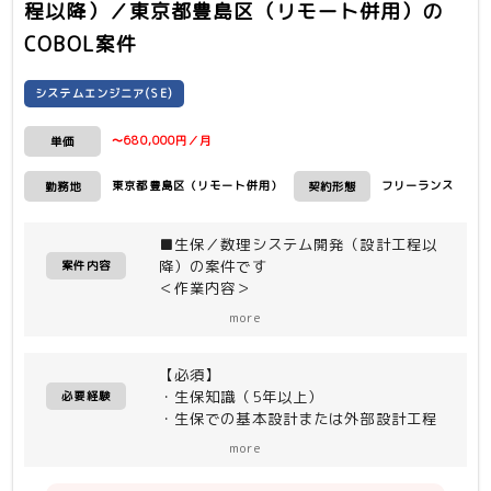
程以降）／東京都豊島区（リモート併用）
の
COBOL案件
システムエンジニア(SE)
〜680,000円／月
単価
東京都豊島区（リモート併用）
フリーランス
勤務地
契約形態
■生保／数理システム開発（設計工程以
降）の案件です
案件内容
＜作業内容＞
数理システムの商品改定対応など
more
保守案件の設計工程以降をご担当頂きま
す。
【必須】
・生保知識（5年以上）
＜開発環境＞
必要経験
・生保での基本設計または外部設計工程
・IBM zOS
経験、影響調査経験（5年以上）
・COBOL
more
・ITA工程、ST工程経験（ケース、シ
・EASY PLUS
ナリオ作成含む）
・JCL