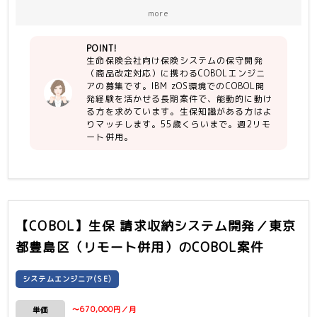
ける
more
（環境）IBM zOS
（言語）COBOL、SmartMU(EASY
POINT!
PLUSの後継)、JCL
生命保険会社向け保険システムの保守開発
（商品改定対応）に携わるCOBOLエンジニ
【尚可】
アの募集です。IBM zOS環境でのCOBOL開
・生保知識 ※あればベターなスキル
発経験を活かせる長期案件で、能動的に動け
る方を求めています。生保知識がある方はよ
りマッチします。55歳くらいまで。週2リモ
ート併用。
【COBOL】生保 請求収納システム開発／東京
都豊島区（リモート併用）
のCOBOL案件
システムエンジニア(SE)
〜670,000円／月
単価