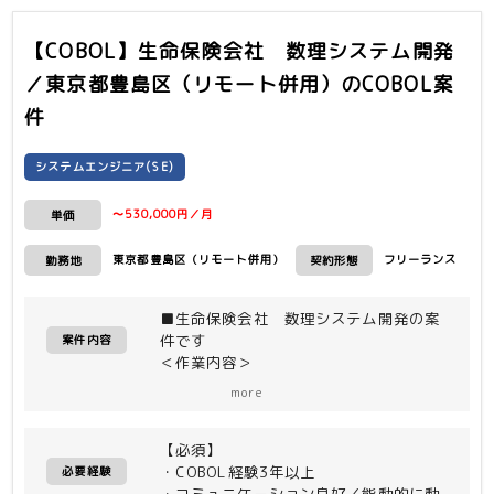
【COBOL】生命保険会社 数理システム開発
／東京都豊島区（リモート併用）
のCOBOL案
件
システムエンジニア(SE)
〜530,000円／月
単価
東京都豊島区（リモート併用）
フリーランス
勤務地
契約形態
■生命保険会社 数理システム開発の案
件です
案件内容
＜作業内容＞
数理システムの商品改定対応など保守案
more
件の実装工程
【必須】
＜開発環境＞
・COBOL経験3年以上
・IBM zOS
必要経験
・コミュニケーション良好／能動的に動