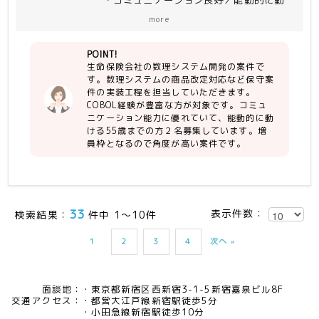
・COBOL
ける
・EASY PLUS
more
・JCL
【尚可】
POINT!
・生保知識
生命保険会社の数理システム開発の案件で
す。数理システムの商品改定対応など保守案
件の実装工程を担当していただきます。
COBOL経験が豊富な方が対象です。コミュ
ニケーション能力に優れていて、能動的に動
ける55歳までの方２名募集しています。増
員枠となるので角度が高い案件です。
33
表示件数：
検索結果：
件中 1～10件
1
2
3
4
次へ »
面談地：
東京都新宿区西新宿3-1-5新宿嘉泉ビル8F
交通アクセス：
都営大江戸線新宿駅徒歩5分
小田急線新宿駅徒歩10分