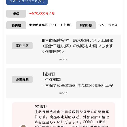
システムエンジニア(SE)
〜670,000円／月
単価
東京都豊島区（リモート併用）
フリーランス
勤務地
契約形態
■生命保険会社 請求収納システム開発
（設計工程以降）の対応をお願いします
案件内容
＜作業内容＞
・請求収納システムの商品改定対応など
more
外部設計工程以降
【必須】
＜開発環境＞
・生保知識
（環境）IBM zOS
必要経験
・生保での基本設計または外部設計工程
（言語）COBOL、EASY PLUS、JCL
以降の経験、影響調査経験(複数案件で5
more
年以上)
・ITA工程、ST工程経験（ケース、シ
POINT!
ナリオ作成含む）
生命保険会社向け請求収納システムの開発案
・コミュニケーション良好／能動的に動
件です。商品改定対応など、外部設計工程以
ける
降を担当していただきます。COBOL（IBM
・COBOL開発経験（3年以上）