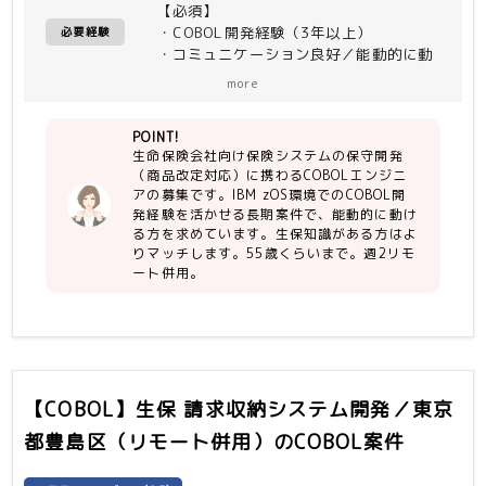
【必須】
・COBOL開発経験（3年以上）
必要経験
・コミュニケーション良好／能動的に動
ける
more
（環境）IBM zOS
（言語）COBOL、SmartMU(EASY
POINT!
PLUSの後継)、JCL
生命保険会社向け保険システムの保守開発
（商品改定対応）に携わるCOBOLエンジニ
【尚可】
アの募集です。IBM zOS環境でのCOBOL開
・生保知識 ※あればベターなスキル
発経験を活かせる長期案件で、能動的に動け
る方を求めています。生保知識がある方はよ
りマッチします。55歳くらいまで。週2リモ
ート併用。
【COBOL】生保 請求収納システム開発／東京
都豊島区（リモート併用）
のCOBOL案件