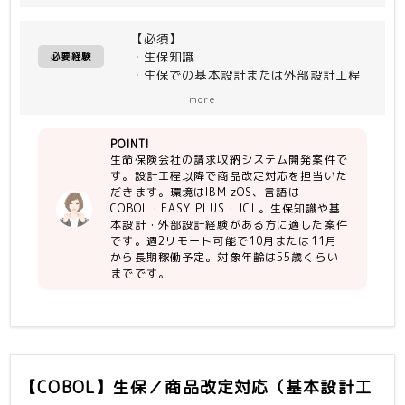
外部設計工程以降
【必須】
＜開発環境＞
・生保知識
IBM zOS
必要経験
・生保での基本設計または外部設計工程
（言語）COBOL、EASY PLUS、JCL
経験、影響調査経験
more
・ITA工程、ST工程経験（ケース、シ
ナリオ作成含む）
POINT!
・コミュニケーション良好／能動的に動
生命保険会社の請求収納システム開発案件で
ける
す。設計工程以降で商品改定対応を担当いた
・COBOL開発経験（3年以上）
だきます。環境はIBM zOS、言語は
COBOL・EASY PLUS・JCL。生保知識や基
【尚可】
本設計・外部設計経験がある方に適した案件
・生命保険会社でのシステム開発の経験
です。週2リモート可能で10月または11月
・控除証明の知識
から長期稼働予定。対象年齢は55歳くらい
・お客様と仕様調整を直接行った経験
までです。
【COBOL】生保／商品改定対応（基本設計工