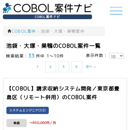
COBOL案件ナビ
COBOL案件
›
池袋・大塚・巣鴨案件
池袋・大塚・巣鴨のCOBOL案件一覧
33
表示件数：
検索結果：
件中 1～10件
1
2
3
4
次へ »
【COBOL】請求収納システム開発／東京都豊
島区（リモート併用）
のCOBOL案件
システムエンジニア(SE)
〜650,000円／月
単価