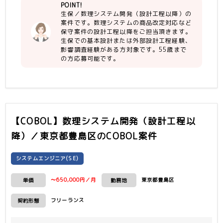
POINT!
・コミュニケーション良好／能動的に動
生保／数理システム開発（設計工程以降）の
ける
案件です。数理システムの商品改定対応など
・COBOL開発経験（3年以上）
保守案件の設計工程以降をご担当頂きます。
生保での基本設計または外部設計工程経験、
【尚可】
影響調査経験がある方対象です。55歳まで
・数理システム開発の経験
の方応募可能です。
・お客様と仕様調整を直接行った経験
【COBOL】数理システム開発（設計工程以
降）／東京都豊島区
のCOBOL案件
システムエンジニア(SE)
〜650,000円／月
東京都豊島区
単価
勤務地
フリーランス
契約形態