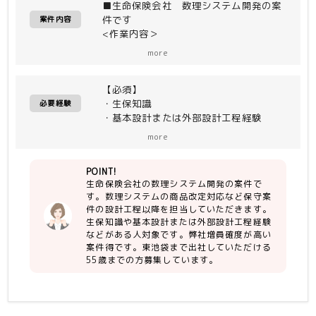
■生命保険会社 数理システム開発の案
件です
案件内容
<作業内容＞
数理システムの商品改定対応など保守案
more
件の設計工程以降
【必須】
＜開発環境＞
・生保知識
・IBM zOS
必要経験
・基本設計または外部設計工程経験
・COBOL
・ITA工程経験
・EASY PLUS
more
・コミュニケーション良好／能動的に動
・JCL
ける
POINT!
・COBOL開発経験（3年以上）
生命保険会社の数理システム開発の案件で
す。数理システムの商品改定対応など保守案
件の設計工程以降を担当していただきます。
生保知識や基本設計または外部設計工程経験
などがある人対象です。弊社増員確度が高い
案件得です。東池袋まで出社していただける
55歳までの方募集しています。