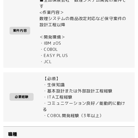
す
<作業内容＞
数理システムの商品改定対応など保守案件の
設計工程以降
案件内容
＜開発環境＞
・IBM zOS
・COBOL
・EASY PLUS
・JCL
【必須】
・生保知識
・基本設計または外部設計工程経験
・ITA工程経験
必要経験
・コミュニケーション良好／能動的に動け
る
・COBOL開発経験（3年以上）
職種