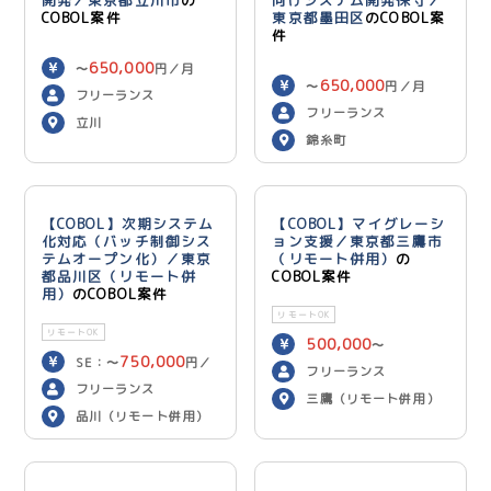
COBOL案件
東京都墨田区
のCOBOL案
件
650,000
〜
円／月
650,000
〜
円／月
フリーランス
フリーランス
立川
錦糸町
【COBOL】次期システム
【COBOL】マイグレーシ
化対応（バッチ制御シス
ョン支援／東京都三鷹市
テムオープン化）／東京
（リモート併用）
の
都品川区（リモート併
COBOL案件
用）
のCOBOL案件
リモートOK
リモートOK
500,000
〜
750,000
SE：〜
円／
600,000
円／月
フリーランス
700,000
月 PG：〜
円
フリーランス
三鷹（リモート併用）
／月
品川（リモート併用）