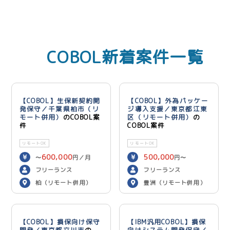
COBOL新着案件一覧
【COBOL】生保新契約開
【COBOL】外為パッケー
発保守／千葉県柏市（リ
ジ導入支援／東京都江東
モート併用）
のCOBOL案
区（リモート併用）
の
件
COBOL案件
リモートOK
リモートOK
600,000
500,000
〜
円／月
円〜
600,000
円／月
フリーランス
フリーランス
柏（リモート併用）
豊洲（リモート併用）
【COBOL】損保向け保守
【IBM汎用COBOL】損保
開発／東京都立川市
の
向けシステム開発保守／