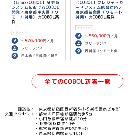
【Linux/COBOL】証券系
【COBOL】クレジットカ
システムにおけるCOBOL
ードシステム統合対応／
開発／東京都中央区（リ
東京都新宿区（リモート
モート併用）
のCOBOL案
併用）
のCOBOL案件
件
リモートOK
リモートOK
550,000
〜
円／月
570,000
〜
円／月
フリーランス
フリーランス
西新宿（リモート併
日本橋／三越前／新日
用）
本橋（リモート併用）
全てのCOBOL新着一覧
面談地：
東京都新宿区西新宿3-1-5新宿嘉泉ビル8F
交通アクセス：
都営大江戸線新宿駅徒歩5分
小田急線新宿駅徒歩10分
JR新宿駅徒歩10分
都営新宿線新宿駅徒歩5分
京王線新宿駅徒歩10分