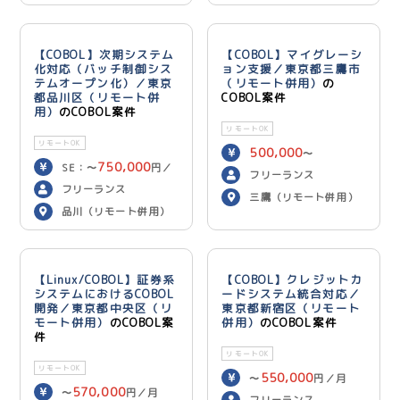
【COBOL】次期システム
【COBOL】マイグレーシ
化対応（バッチ制御シス
ョン支援／東京都三鷹市
テムオープン化）／東京
（リモート併用）
の
都品川区（リモート併
COBOL案件
用）
のCOBOL案件
リモートOK
リモートOK
500,000
〜
750,000
SE：〜
円／
600,000
円／月
フリーランス
700,000
月 PG：〜
円
フリーランス
三鷹（リモート併用）
／月
品川（リモート併用）
【Linux/COBOL】証券系
【COBOL】クレジットカ
システムにおけるCOBOL
ードシステム統合対応／
開発／東京都中央区（リ
東京都新宿区（リモート
モート併用）
のCOBOL案
併用）
のCOBOL案件
件
リモートOK
リモートOK
550,000
〜
円／月
570,000
〜
円／月
フリーランス