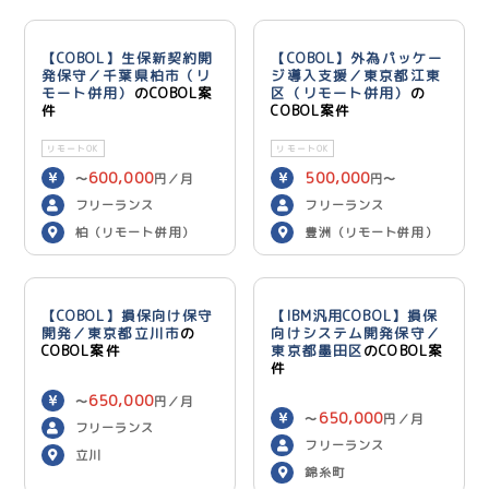
【COBOL】生保新契約開
【COBOL】外為パッケー
発保守／千葉県柏市（リ
ジ導入支援／東京都江東
モート併用）
のCOBOL案
区（リモート併用）
の
件
COBOL案件
リモートOK
リモートOK
600,000
500,000
〜
円／月
円〜
600,000
円／月
フリーランス
フリーランス
柏（リモート併用）
豊洲（リモート併用）
【COBOL】損保向け保守
【IBM汎用COBOL】損保
開発／東京都立川市
の
向けシステム開発保守／
COBOL案件
東京都墨田区
のCOBOL案
件
650,000
〜
円／月
650,000
〜
円／月
フリーランス
フリーランス
立川
錦糸町