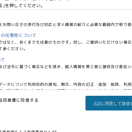
る｣を押してください。
をお問い合せの受付及び対応と求人情報の紹介に必要な範囲内で取り扱
との任意性について
ではなく、あくまでも任意のものです。但し、ご提供いただけない場合
了承ください。
いて
及び法令に基づく場合などを除き、個人情報を第三者に提供及び委託い
データについて利用目的の通知、開示、内容の訂正・追加・削除、利用
の請求等があった場合には、遅滞なく対応いたいします。当社の開示・相談窓
co.jp)までお申し出ください。
る同意書に同意する
上記に同意して送信
事業部 松浦 朱美
区西新宿三丁目1番5号 新宿嘉泉ビル8階