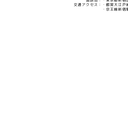
eメール：pv@mimaze.co.jp
面談地：
東京都新宿区
交通アクセス：
都営大江戸
京王線新宿