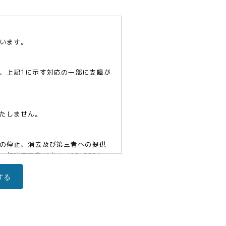
います。
、上記1に示す対応の一部に支障が
たしません。
の停止、消去及び第三者への提供
口責任者(tel03-5321-
する