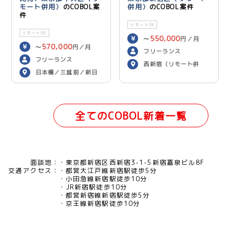
モート併用）
のCOBOL案
併用）
のCOBOL案件
件
リモートOK
リモートOK
550,000
〜
円／月
570,000
〜
円／月
フリーランス
フリーランス
西新宿（リモート併
日本橋／三越前／新日
用）
本橋（リモート併用）
全てのCOBOL新着一覧
面談地：
東京都新宿区西新宿3-1-5新宿嘉泉ビル8F
交通アクセス：
都営大江戸線新宿駅徒歩5分
小田急線新宿駅徒歩10分
JR新宿駅徒歩10分
都営新宿線新宿駅徒歩5分
京王線新宿駅徒歩10分