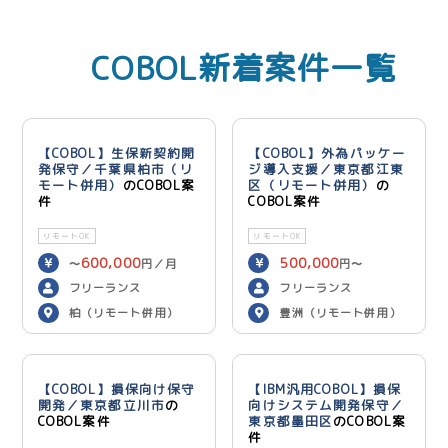
COBOL新着案件一覧
【COBOL】生保新契約開
【COBOL】外為パッケー
発保守／千葉県柏市（リ
ジ導入支援／東京都江東
モート併用）
のCOBOL案
区（リモート併用）
の
件
COBOL案件
リモートOK
リモートOK
600,000
500,000
〜
円／月
円〜
600,000
円／月
フリーランス
フリーランス
柏（リモート併用）
豊洲（リモート併用）
【COBOL】損保向け保守
【IBM汎用COBOL】損保
開発／東京都立川市
の
向けシステム開発保守／
COBOL案件
東京都墨田区
のCOBOL案
件