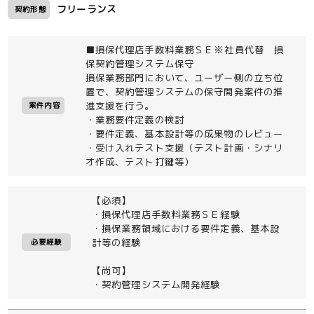
フリーランス
契約形態
■損保代理店手数料業務ＳＥ※社員代替 損
保契約管理システム保守
損保業務部門において、ユーザー側の立ち位
置で、契約管理システムの保守開発案件の推
進支援を行う。
案件内容
・業務要件定義の検討
・要件定義、基本設計等の成果物のレビュー
・受け入れテスト支援（テスト計画・シナリ
オ作成、テスト打鍵等）
【必須】
・損保代理店手数料業務ＳＥ経験
・損保業務領域における要件定義、基本設
計等の経験
必要経験
【尚可】
・契約管理システム開発経験