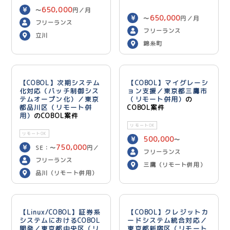
650,000
〜
円／月
650,000
〜
円／月
フリーランス
フリーランス
立川
錦糸町
【COBOL】次期システム
【COBOL】マイグレーシ
化対応（バッチ制御シス
ョン支援／東京都三鷹市
テムオープン化）／東京
（リモート併用）
の
都品川区（リモート併
COBOL案件
用）
のCOBOL案件
リモートOK
リモートOK
500,000
〜
750,000
SE：〜
円／
600,000
円／月
フリーランス
700,000
月 PG：〜
円
フリーランス
三鷹（リモート併用）
／月
品川（リモート併用）
【Linux/COBOL】証券系
【COBOL】クレジットカ
システムにおけるCOBOL
ードシステム統合対応／
開発／東京都中央区（リ
東京都新宿区（リモート