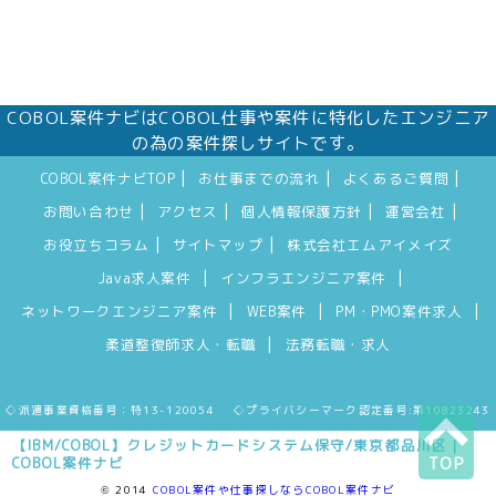
COBOL案件ナビはCOBOL仕事や案件に特化したエンジニア
の為の案件探しサイトです。
|
|
|
COBOL案件ナビTOP
お仕事までの流れ
よくあるご質問
|
|
|
|
お問い合わせ
アクセス
個人情報保護方針
運営会社
|
|
お役立ちコラム
サイトマップ
株式会社エムアイメイズ
|
|
Java求人案件
インフラエンジニア案件
|
|
|
ネットワークエンジニア案件
WEB案件
PM・PMO案件求人
|
柔道整復師求人・転職
法務転職・求人
◇派遣事業資格番号：特13-120054 ◇プライバシーマーク認定番号:第10823243
【IBM/COBOL】クレジットカードシステム保守/東京都品川区｜
COBOL案件ナビ
TOP
© 2014
COBOL案件や仕事探しならCOBOL案件ナビ