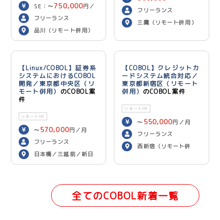
750,000
SE：〜
円／
600,000
円／月
フリーランス
700,000
月 PG：〜
円
フリーランス
三鷹（リモート併用）
／月
品川（リモート併用）
【Linux/COBOL】証券系
【COBOL】クレジットカ
システムにおけるCOBOL
ードシステム統合対応／
開発／東京都中央区（リ
東京都新宿区（リモート
モート併用）
のCOBOL案
併用）
のCOBOL案件
件
リモートOK
リモートOK
550,000
〜
円／月
570,000
〜
円／月
フリーランス
フリーランス
西新宿（リモート併
日本橋／三越前／新日
用）
本橋（リモート併用）
全てのCOBOL新着一覧