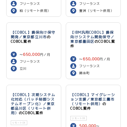
600,000
円／月
フリーランス
フリーランス
柏（リモート併用）
豊洲（リモート併用）
【COBOL】損保向け保守
【IBM汎用COBOL】損保
開発／東京都立川市
の
向けシステム開発保守／
COBOL案件
東京都墨田区
のCOBOL案
件
650,000
〜
円／月
650,000
〜
円／月
フリーランス
フリーランス
立川
錦糸町
【COBOL】次期システム
【COBOL】マイグレーシ
化対応（バッチ制御シス
ョン支援／東京都三鷹市
テムオープン化）／東京
（リモート併用）
の
都品川区（リモート併
COBOL案件
用）
のCOBOL案件
リモートOK
リモートOK
500,000
〜