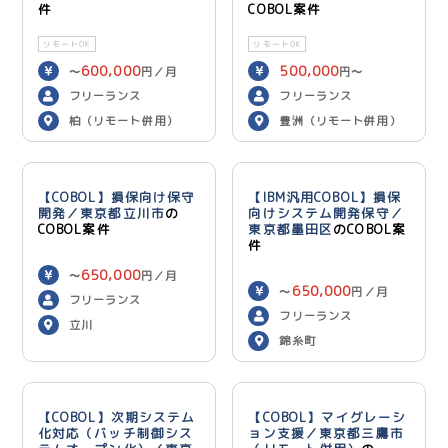
件
COBOL案件
リモートOK
リモートOK
600,000
500,000
〜
円／月
円〜
600,000
円／月
フリーランス
フリーランス
柏（リモート併用）
豊洲（リモート併用）
【COBOL】損保向け保守
【IBM汎用COBOL】損保
開発／東京都立川市
の
向けシステム開発保守／
COBOL案件
東京都墨田区
のCOBOL案
件
650,000
〜
円／月
650,000
〜
円／月
フリーランス
フリーランス
立川
錦糸町
【COBOL】次期システム
【COBOL】マイグレーシ
化対応（バッチ制御シス
ョン支援／東京都三鷹市