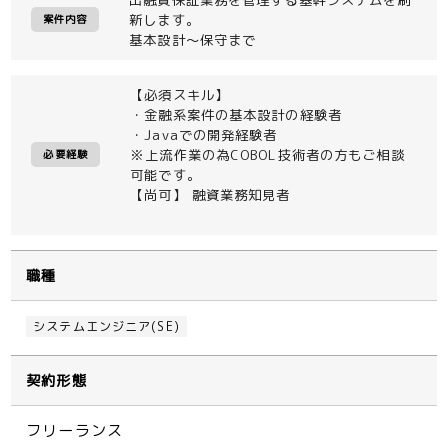
新します。
案件内容
基本設計～保守まで
【必須スキル】
・金融系案件の基本設計の経験者
・Javaでの開発経験者
※上流作業の為COBOL技術者の方もご相談
必要経験
可能です。
【尚可】 融資業務知見者
職種
システムエンジニア(SE)
契約形態
フリーランス