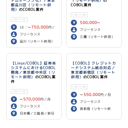
テムオープン化）／東京
（リモート併用）
の
都品川区（リモート併
COBOL案件
用）
のCOBOL案件
リモートOK
リモートOK
500,000
〜
750,000
SE：〜
円／
600,000
円／月
フリーランス
700,000
月 PG：〜
円
フリーランス
三鷹（リモート併用）
／月
品川（リモート併用）
【Linux/COBOL】証券系
【COBOL】クレジットカ
システムにおけるCOBOL
ードシステム統合対応／
開発／東京都中央区（リ
東京都新宿区（リモート
モート併用）
のCOBOL案
併用）
のCOBOL案件
件
リモートOK
リモートOK
550,000
〜
円／月
570,000
〜
円／月
フリーランス
フリーランス
西新宿（リモート併
日本橋／三越前／新日
用）
本橋（リモート併用）