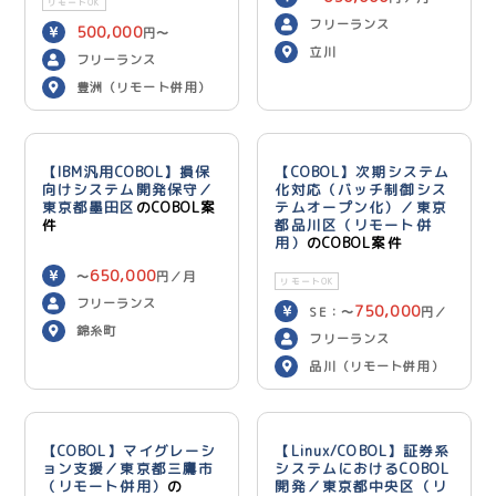
リモートOK
フリーランス
500,000
円〜
立川
600,000
円／月
フリーランス
豊洲（リモート併用）
【IBM汎用COBOL】損保
【COBOL】次期システム
向けシステム開発保守／
化対応（バッチ制御シス
東京都墨田区
のCOBOL案
テムオープン化）／東京
件
都品川区（リモート併
用）
のCOBOL案件
650,000
〜
円／月
リモートOK
フリーランス
750,000
SE：〜
円／
錦糸町
700,000
月 PG：〜
円
フリーランス
／月
品川（リモート併用）
【COBOL】マイグレーシ
【Linux/COBOL】証券系
ョン支援／東京都三鷹市
システムにおけるCOBOL
（リモート併用）
の
開発／東京都中央区（リ