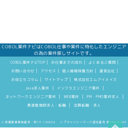
COBOL案件ナビはCOBOL仕事や案件に特化したエンジニア
の為の案件探しサイトです。
|
|
|
COBOL案件ナビTOP
お仕事までの流れ
よくあるご質問
|
|
|
|
お問い合わせ
アクセス
個人情報保護方針
運営会社
|
|
お役立ちコラム
サイトマップ
株式会社エムアイメイズ
|
|
Java求人案件
インフラエンジニア案件
|
|
|
ネットワークエンジニア案件
WEB案件
PM・PMO案件求人
|
柔道整復師求人・転職
法務転職・求人
◇派遣事業資格番号：特13-120054 ◇プライバシーマーク認定番号:第10823243