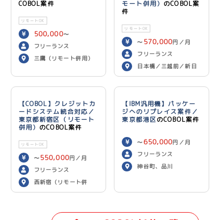
COBOL案件
モート併用）
のCOBOL案
件
リモートOK
リモートOK
500,000
〜
570,000
〜
円／月
600,000
円／月
フリーランス
フリーランス
三鷹（リモート併用）
日本橋／三越前／新日
本橋（リモート併用）
【COBOL】クレジットカ
【IBM汎用機】パッケー
ードシステム統合対応／
ジへのリプレイス案件／
東京都新宿区（リモート
東京都港区
のCOBOL案件
併用）
のCOBOL案件
650,000
〜
円／月
リモートOK
フリーランス
550,000
〜
円／月
神谷町、品川
フリーランス
西新宿（リモート併
用）