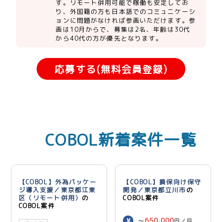
す。リモート併用可能で稼働も安定してお
り、外国籍の方も日本語でのコミュニケーシ
ョンに問題がなければ参画いただけます。参
画は10月からで、募集は2名、年齢は30代
から40代の方が優先となります。
応募する(無料会員登録)
COBOL新着案件一覧
【COBOL】外為パッケー
【COBOL】損保向け保守
ジ導入支援／東京都江東
開発／東京都立川市
の
区（リモート併用）
の
COBOL案件
COBOL案件
650,000
〜
円／月