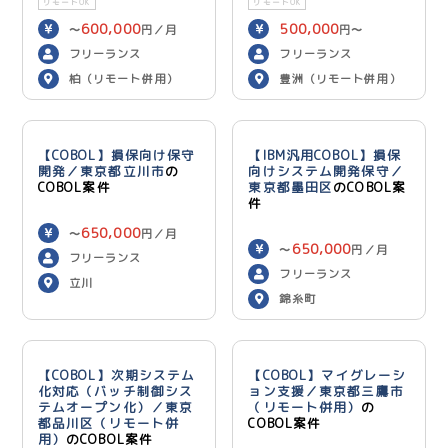
リモートOK
リモートOK
600,000
500,000
〜
円／月
円〜
600,000
円／月
フリーランス
フリーランス
柏（リモート併用）
豊洲（リモート併用）
【COBOL】損保向け保守
【IBM汎用COBOL】損保
開発／東京都立川市
の
向けシステム開発保守／
COBOL案件
東京都墨田区
のCOBOL案
件
650,000
〜
円／月
650,000
〜
円／月
フリーランス
フリーランス
立川
錦糸町
【COBOL】次期システム
【COBOL】マイグレーシ
化対応（バッチ制御シス
ョン支援／東京都三鷹市
テムオープン化）／東京
（リモート併用）
の
都品川区（リモート併
COBOL案件
用）
のCOBOL案件