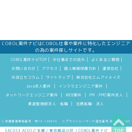
COBOL案件ナビはCOBOL仕事や案件に特化したエンジニア
の為の案件探しサイトです。
|
|
|
COBOL案件ナビTOP
お仕事までの流れ
よくあるご質問
|
|
|
|
お問い合わせ
アクセス
個人情報保護方針
運営会社
|
|
お役立ちコラム
サイトマップ
株式会社エムアイメイズ
|
|
Java求人案件
インフラエンジニア案件
|
|
|
ネットワークエンジニア案件
WEB案件
PM・PMO案件求人
|
柔道整復師求人・転職
法務転職・求人
◇派遣事業資格番号：特13-120054 ◇プライバシーマーク認定番号:第10823243
【ACOS】ACOSご支援／東京都品川区｜COBOL案件ナビ
TOP