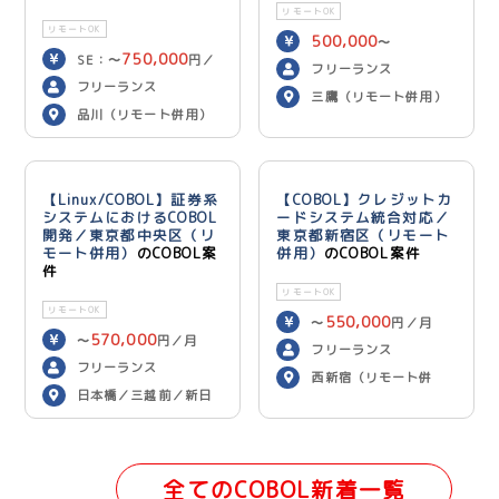
リモートOK
リモートOK
500,000
〜
750,000
SE：〜
円／
600,000
円／月
フリーランス
700,000
月 PG：〜
円
フリーランス
三鷹（リモート併用）
／月
品川（リモート併用）
【Linux/COBOL】証券系
【COBOL】クレジットカ
システムにおけるCOBOL
ードシステム統合対応／
開発／東京都中央区（リ
東京都新宿区（リモート
モート併用）
のCOBOL案
併用）
のCOBOL案件
件
リモートOK
リモートOK
550,000
〜
円／月
570,000
〜
円／月
フリーランス
フリーランス
西新宿（リモート併
日本橋／三越前／新日
用）
本橋（リモート併用）
全てのCOBOL新着一覧