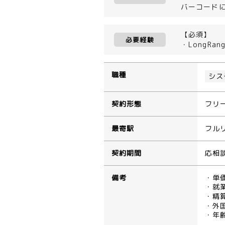
バーコード
【必須】
必要経験
・LongRa
職種
シス
契約形態
フリ
最寄駅
フル
契約期間
応相
備考
・単
・就業
・精算
・外
・年