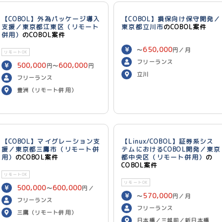
【COBOL】外為パッケージ導入
【COBOL】損保向け保守開発／
支援／東京都江東区（リモート
東京都立川市
のCOBOL案件
併用）
のCOBOL案件
650,000
〜
円／月
リモートOK
フリーランス
500,000
600,000
円〜
円
立川
／月
フリーランス
豊洲（リモート併用）
【COBOL】マイグレーション支
【Linux/COBOL】証券系シス
援／東京都三鷹市（リモート併
テムにおけるCOBOL開発／東京
用）
のCOBOL案件
都中央区（リモート併用）
の
COBOL案件
リモートOK
リモートOK
500,000
600,000
〜
円／
570,000
〜
円／月
月
フリーランス
フリーランス
三鷹（リモート併用）
日本橋／三越前／新日本橋