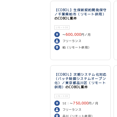
【COBOL】生保新契約開発保守
／千葉県柏市（リモート併用）
のCOBOL案件
リモートOK
600,000
〜
円／月
フリーランス
柏（リモート併用）
【COBOL】次期システム化対応
（バッチ制御システムオープン
化）／東京都品川区（リモート
併用）
のCOBOL案件
リモートOK
750,000
SE：〜
円／月
700,000
PG：〜
円／月
フリーランス
品川（リモート併用）