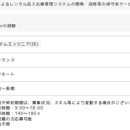
によるレンタル品入出庫管理システムの開発・改修等の保守系サー
ngeの経験
テムエンジニア(SE)
ーランス
リモート
談～長期
価や契約期間は、募集状況、スキル等により変動する場合がござい
時間：9:00〜18:00
時間：140〜180ｈ
国籍の方応募可能
齢不問