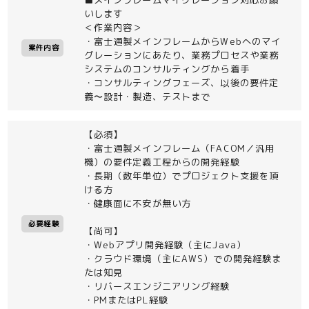
いします
＜作業内容＞
・富士通製メインフレームからWebへのマイ
案件内容
グレーションにあたり、業務プロセスや業務
システムのコンサルティングから着手
・コンサルティングフェーズ、以後の要件定
義〜設計・製造、テストまで
【必須】
・富士通製メインフレーム（FACOM／汎用
機）の要件定義工程からの開発経験
・長期（数年単位）でプロジェクト支援を頂
ける方
・健康面に不安が無い方
必要経験
【尚可】
・Webアプリ開発経験（主にJava）
・クラウド環境（主にAWS）での開発経験ま
たは知見
・リバースエンジニアリング経験
・PMまたはPL経験