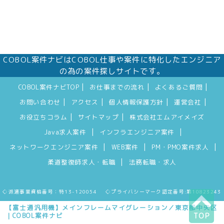
COBOL案件ナビはCOBOL仕事や案件に特化したエンジニア
の為の案件探しサイトです。
|
|
|
COBOL案件ナビTOP
お仕事までの流れ
よくあるご質問
|
|
|
|
お問い合わせ
アクセス
個人情報保護方針
運営会社
|
|
お役立ちコラム
サイトマップ
株式会社エムアイメイズ
|
|
Java求人案件
インフラエンジニア案件
|
|
|
ネットワークエンジニア案件
WEB案件
PM・PMO案件求人
|
柔道整復師求人・転職
法務転職・求人
◇派遣事業資格番号：特13-120054 ◇プライバシーマーク認定番号:第10823243
【富士通汎用機】メインフレームマイグレーション／東京都中央区
｜COBOL案件ナビ
TOP