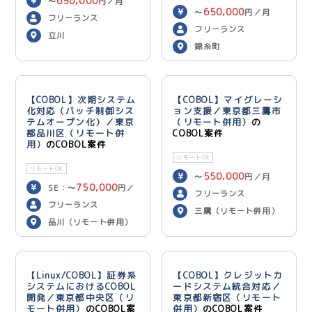
650,000
〜
円／月
650,000
〜
円／月
フリーランス
フリーランス
立川
錦糸町
【COBOL】次期システム
【COBOL】マイグレーシ
化対応（バッチ制御シス
ョン支援／東京都三鷹市
テムオープン化）／東京
（リモート併用）
の
都品川区（リモート併
COBOL案件
用）
のCOBOL案件
リモートOK
リモートOK
550,000
〜
円／月
750,000
SE：〜
円／
フリーランス
700,000
月 PG：〜
円
フリーランス
三鷹（リモート併用）
／月
品川（リモート併用）
【Linux/COBOL】証券系
【COBOL】クレジットカ
システムにおけるCOBOL
ードシステム統合対応／
開発／東京都中央区（リ
東京都新宿区（リモート
モート併用）
のCOBOL案
併用）
のCOBOL案件