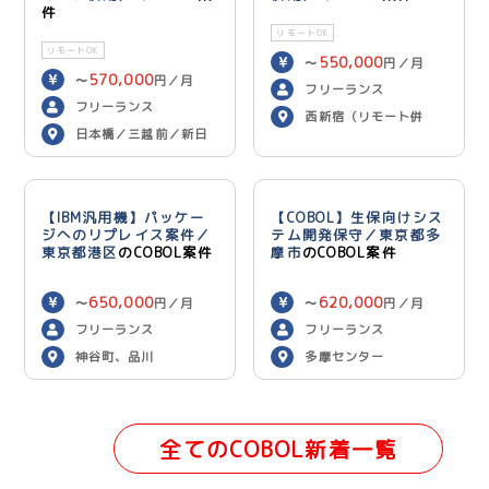
件
リモートOK
リモートOK
550,000
〜
円／月
570,000
〜
円／月
フリーランス
フリーランス
西新宿（リモート併
日本橋／三越前／新日
用）
本橋（リモート併用）
【IBM汎用機】パッケー
【COBOL】生保向けシス
ジへのリプレイス案件／
テム開発保守／東京都多
東京都港区
のCOBOL案件
摩市
のCOBOL案件
650,000
620,000
〜
円／月
〜
円／月
フリーランス
フリーランス
神谷町、品川
多摩センター
全てのCOBOL新着一覧