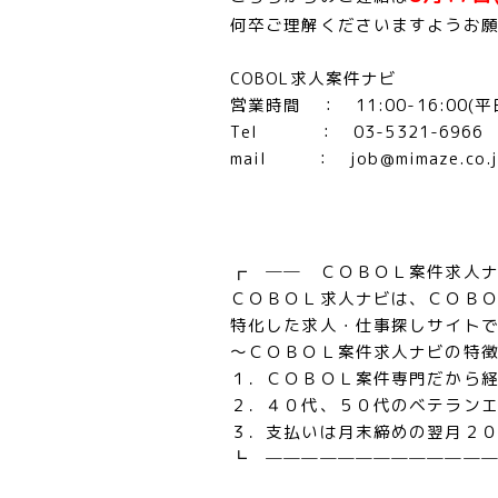
何卒ご理解くださいますようお
COBOL求人案件ナビ
営業時間 ： 11:00-16:00(平
Tel ： 03-5321-6966
mail ： job@mimaze.co.j
┏ ── ＣＯＢＯＬ案件求人
ＣＯＢＯＬ求人ナビは、ＣＯＢ
特化した求人・仕事探しサイト
～ＣＯＢＯＬ案件求人ナビの特
１．ＣＯＢＯＬ案件専門だから
２．４０代、５０代のベテラン
３．支払いは月末締めの翌月２
┗ ────────────