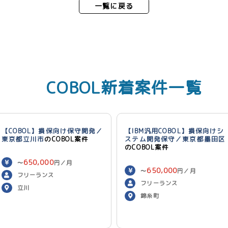
一覧に戻る
COBOL新着案件一覧
【COBOL】損保向け保守開発／
【IBM汎用COBOL】損保向けシ
東京都立川市
のCOBOL案件
ステム開発保守／東京都墨田区
のCOBOL案件
650,000
〜
円／月
650,000
〜
円／月
フリーランス
フリーランス
立川
錦糸町