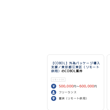
【COBOL】外為パッケージ導入
支援／東京都江東区（リモート
併用）
のCOBOL案件
リモートOK
500,000
600,000
円〜
円
／月
フリーランス
豊洲（リモート併用）