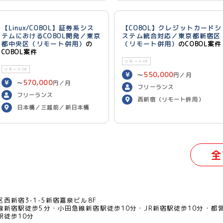
【Linux/COBOL】証券系シス
【COBOL】クレジットカードシ
テムにおけるCOBOL開発／東京
ステム統合対応／東京都新宿区
都中央区（リモート併用）
の
（リモート併用）
のCOBOL案件
COBOL案件
リモートOK
リモートOK
550,000
〜
円／月
570,000
〜
円／月
フリーランス
フリーランス
西新宿（リモート併用）
日本橋／三越前／新日本橋
（リモート併用）
全
西新宿3-1-5新宿嘉泉ビル8F
線新宿駅徒歩5分
小田急線新宿駅徒歩10分
JR新宿駅徒歩10分
都
駅徒歩10分