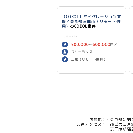
【COBOL】マイグレーション支
援／東京都三鷹市（リモート併
用）
のCOBOL案件
リモートOK
500,000
600,000
〜
円／
月
フリーランス
三鷹（リモート併用）
面談地：
東京都新宿区
交通アクセス：
都営大江戸
京王線新宿