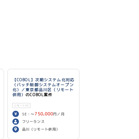
【COBOL】次期システム化対応
（バッチ制御システムオープン
化）／東京都品川区（リモート
併用）
のCOBOL案件
リモートOK
750,000
SE：〜
円／月
700,000
PG：〜
円／月
フリーランス
品川（リモート併用）