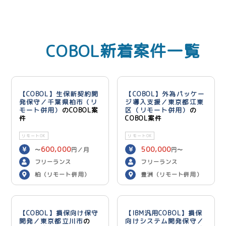
COBOL新着案件一覧
【COBOL】生保新契約開
【COBOL】外為パッケー
発保守／千葉県柏市（リ
ジ導入支援／東京都江東
モート併用）
のCOBOL案
区（リモート併用）
の
件
COBOL案件
リモートOK
リモートOK
600,000
500,000
〜
円／月
円〜
600,000
円／月
フリーランス
フリーランス
柏（リモート併用）
豊洲（リモート併用）
【COBOL】損保向け保守
【IBM汎用COBOL】損保
開発／東京都立川市
の
向けシステム開発保守／