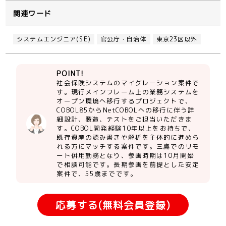
関連ワード
システムエンジニア(SE)
官公庁・自治体
東京23区以外
POINT!
社会保険システムのマイグレーション案件で
す。現行メインフレーム上の業務システムを
オープン環境へ移行するプロジェクトで、
COBOL85からNetCOBOLへの移行に伴う詳
細設計、製造、テストをご担当いただきま
す。COBOL開発経験10年以上をお持ちで、
既存資産の読み書きや解析を主体的に進めら
れる方にマッチする案件です。三鷹でのリモ
ート併用勤務となり、参画時期は10月開始
で相談可能です。長期参画を前提とした安定
案件で、55歳までです。
応募する(無料会員登録)