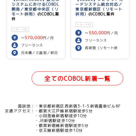
システムにおけるCOBOL
ードシステム統合対応／
開発／東京都中央区（リ
東京都新宿区（リモート
モート併用）
のCOBOL案
併用）
のCOBOL案件
件
リモートOK
リモートOK
550,000
〜
円／月
570,000
〜
円／月
フリーランス
フリーランス
西新宿（リモート併
日本橋／三越前／新日
用）
本橋（リモート併用）
全てのCOBOL新着一覧
面談地：
東京都新宿区西新宿3-1-5新宿嘉泉ビル8F
交通アクセス：
都営大江戸線新宿駅徒歩5分
小田急線新宿駅徒歩10分
JR新宿駅徒歩10分
都営新宿線新宿駅徒歩5分
京王線新宿駅徒歩10分