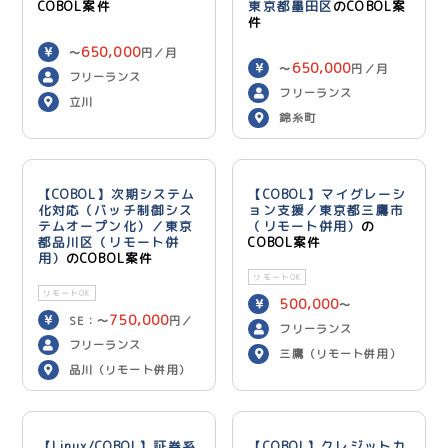
COBOL案件
東京都墨田区
のCOBOL案
件
650,000
〜
円／月
650,000
〜
円／月
フリーランス
フリーランス
立川
錦糸町
【COBOL】次期システム
【COBOL】マイグレーシ
化対応（バッチ制御シス
ョン支援／東京都三鷹市
テムオープン化）／東京
（リモート併用）
の
都品川区（リモート併
COBOL案件
用）
のCOBOL案件
リモートOK
リモートOK
500,000
〜
750,000
SE：〜
円／
600,000
円／月
フリーランス
700,000
月 PG：〜
円
フリーランス
三鷹（リモート併用）
／月
品川（リモート併用）
【Linux/COBOL】証券系
【COBOL】クレジットカ