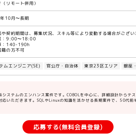
き（リモート併用）
5年10月〜長期
価や契約期間は、募集状況、スキル等により変動する場合がござい
：9:00〜18:00
：140-190h
国籍の方不可
テムエンジニア(SE)
官公庁・自治体
東京23区エリア
銀座
系システムのエンハンス案件です。COBOLを中心に、詳細設計からテ
対応いただきます。SQLやLinuxの知識を活かせる長期案件で、50代
応募する(無料会員登録)