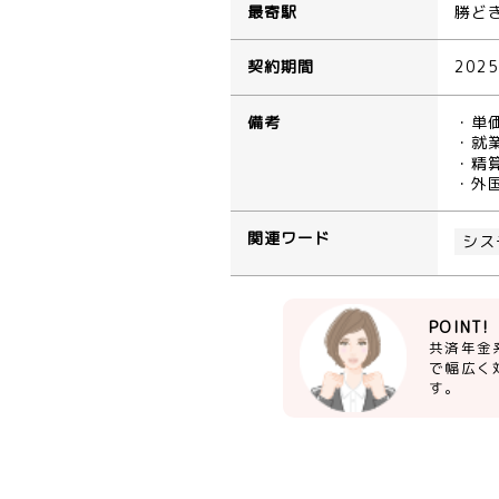
最寄駅
勝ど
契約期間
202
備考
・単
・就業
・精算
・外
関連ワード
シス
POINT!
共済年金
で幅広く
す。