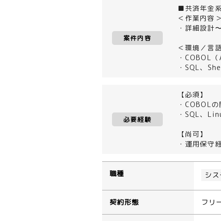
■共済年金
＜作業内容
・詳細設計
案件内容
＜環境／言
・COBOL（
・SQL、She
【必須】
・COBOL
・SQL、L
必要経験
【尚可】
・運用保守
職種
シス
契約形態
フリ