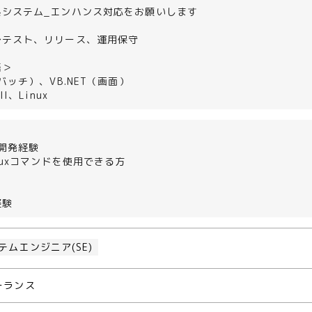
系システム_エンハンス対応をお願いします
＞
〜テスト、リリース、運用保守
語＞
バッチ）、VB.NET（画面）
ll、Linux
の開発経験
inuxコマンドを使用できる方
経験
テムエンジニア(SE)
ーランス