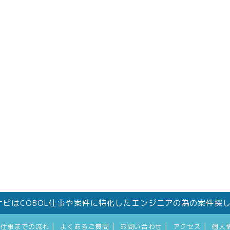
件ナビはCOBOL仕事や案件に特化したエンジニアの為の案件探
|
|
|
|
お仕事までの流れ
よくあるご質問
お問い合わせ
アクセス
個人