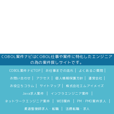
COBOL案件ナビはCOBOL仕事や案件に特化したエンジニア
の為の案件探しサイトです。
|
|
|
COBOL案件ナビTOP
お仕事までの流れ
よくあるご質問
|
|
|
|
お問い合わせ
アクセス
個人情報保護方針
運営会社
|
|
お役立ちコラム
サイトマップ
株式会社エムアイメイズ
|
|
Java求人案件
インフラエンジニア案件
|
|
|
ネットワークエンジニア案件
WEB案件
PM・PMO案件求人
|
柔道整復師求人・転職
法務転職・求人