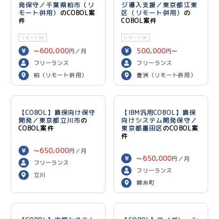
発保守／千葉県柏市（リ
ジ導入支援／東京都江東
モート併用）
のCOBOL案
区（リモート併用）
の
件
COBOL案件
リモートOK
リモートOK
600,000
500,000
〜
円／月
円〜
600,000
円／月
フリーランス
フリーランス
柏（リモート併用）
豊洲（リモート併用）
【COBOL】損保向け保守
【IBM汎用COBOL】損保
開発／東京都立川市
の
向けシステム開発保守／
COBOL案件
東京都墨田区
のCOBOL案
件
650,000
〜
円／月
650,000
〜
円／月
フリーランス
フリーランス
立川
錦糸町