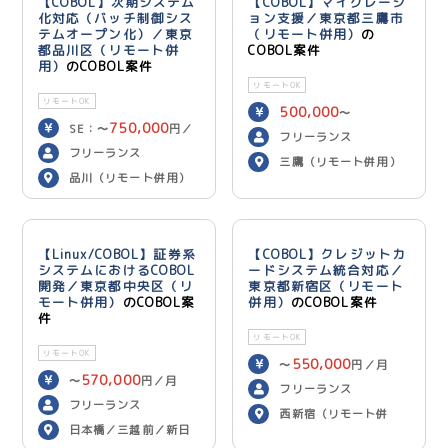
【COBOL】次期システム
【COBOL】マイグレーシ
化対応（バッチ制御シス
ョン支援／東京都三鷹市
テムオープン化）／東京
（リモート併用）
の
都品川区（リモート併
COBOL案件
用）
のCOBOL案件
リモートOK
リモートOK
500,000
〜
750,000
SE：〜
円／
600,000
円／月
フリーランス
700,000
月 PG：〜
円
フリーランス
三鷹（リモート併用）
／月
品川（リモート併用）
【Linux/COBOL】証券系
【COBOL】クレジットカ
システムにおけるCOBOL
ードシステム統合対応／
開発／東京都中央区（リ
東京都新宿区（リモート
モート併用）
のCOBOL案
併用）
のCOBOL案件
件
リモートOK
リモートOK
550,000
〜
円／月
570,000
〜
円／月
フリーランス
フリーランス
西新宿（リモート併
日本橋／三越前／新日
用）