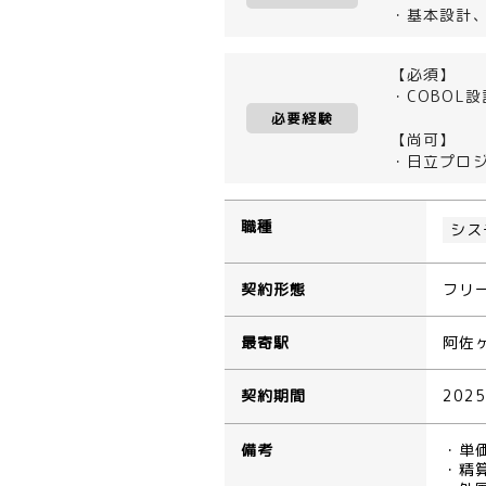
・基本設計
【必須】
・COBOL
必要経験
【尚可】
・日立プロ
職種
シス
契約形態
フリ
最寄駅
阿佐
契約期間
202
備考
・単
・精算