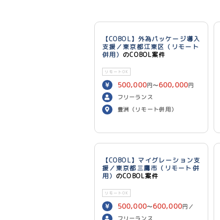
【COBOL】外為パッケージ導入
支援／東京都江東区（リモート
併用）
のCOBOL案件
リモートOK
500,000
600,000
円〜
円
／月
フリーランス
豊洲（リモート併用）
【COBOL】マイグレーション支
援／東京都三鷹市（リモート併
用）
のCOBOL案件
リモートOK
500,000
600,000
〜
円／
月
フリーランス