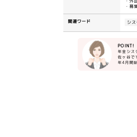
・外
・募
関連ワード
シス
POINT!
年金シス
佐ヶ谷で
年4月開