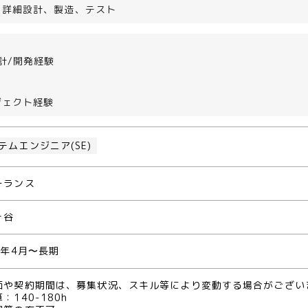
、詳細設計、製造、テスト
設計/開発経験
ジェクト経験
テムエンジニア(SE)
ーランス
ヶ谷
5年4月〜長期
価や契約期間は、募集状況、スキル等により変動する場合がござい
：140-180h