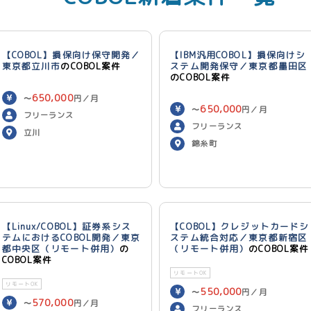
【COBOL】損保向け保守開発／
【IBM汎用COBOL】損保向けシ
東京都立川市
のCOBOL案件
ステム開発保守／東京都墨田区
のCOBOL案件
650,000
〜
円／月
650,000
〜
円／月
フリーランス
フリーランス
立川
錦糸町
【Linux/COBOL】証券系シス
【COBOL】クレジットカードシ
テムにおけるCOBOL開発／東京
ステム統合対応／東京都新宿区
都中央区（リモート併用）
の
（リモート併用）
のCOBOL案件
COBOL案件
リモートOK
リモートOK
550,000
〜
円／月
570,000
〜
円／月
フリーランス