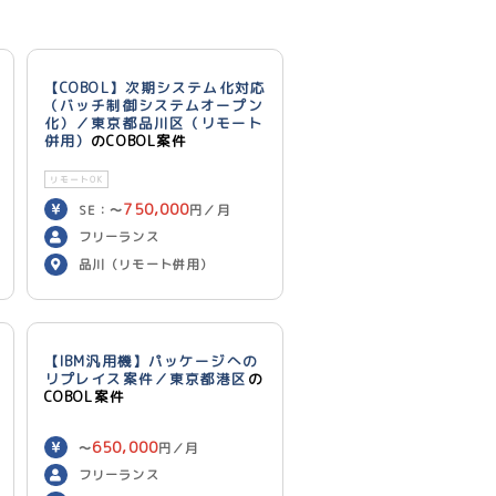
【COBOL】次期システム化対応
（バッチ制御システムオープン
化）／東京都品川区（リモート
併用）
のCOBOL案件
リモートOK
750,000
SE：〜
円／月
700,000
PG：〜
円／月
フリーランス
品川（リモート併用）
【IBM汎用機】パッケージへの
リプレイス案件／東京都港区
の
COBOL案件
650,000
〜
円／月
フリーランス