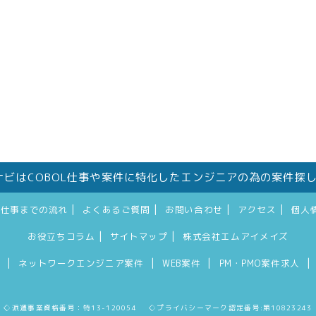
件ナビはCOBOL仕事や案件に特化したエンジニアの為の案件探
|
|
|
|
お仕事までの流れ
よくあるご質問
お問い合わせ
アクセス
個人
|
|
お役立ちコラム
サイトマップ
株式会社エムアイメイズ
|
|
|
|
件
ネットワークエンジニア案件
WEB案件
PM・PMO案件求人
◇派遣事業資格番号：特13-120054 ◇プライバシーマーク認定番号:第10823243