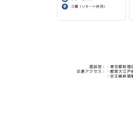
三鷹（リモート併用）
面談地：
東京都新宿区
交通アクセス：
都営大江戸
京王線新宿