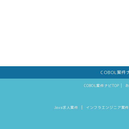
COBOL案
|
COBOL案件ナビTOP
|
Java求人案件
インフラエンジニア案