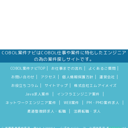
COBOL案件ナビはCOBOL仕事や案件に特化したエンジニア
の為の案件探しサイトです。
|
|
|
COBOL案件ナビTOP
お仕事までの流れ
よくあるご質問
|
|
|
|
お問い合わせ
アクセス
個人情報保護方針
運営会社
|
|
お役立ちコラム
サイトマップ
株式会社エムアイメイズ
|
|
Java求人案件
インフラエンジニア案件
|
|
|
ネットワークエンジニア案件
WEB案件
PM・PMO案件求人
|
柔道整復師求人・転職
法務転職・求人
◇派遣事業資格番号：特13-120054 ◇プライバシーマーク認定番号:第10823243