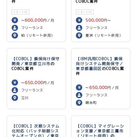
件
COBOL案件
リモートOK
リモートOK
600,000
500,000
〜
円／月
円〜
600,000
円／月
フリーランス
フリーランス
柏（リモート併用）
豊洲（リモート併用）
【COBOL】損保向け保守
【IBM汎用COBOL】損保
開発／東京都立川市
の
向けシステム開発保守／
COBOL案件
東京都墨田区
のCOBOL案
件
650,000
〜
円／月
650,000
〜
円／月
フリーランス
フリーランス
立川
錦糸町
【COBOL】次期システム
【COBOL】マイグレーシ
化対応（バッチ制御シス
ョン支援／東京都三鷹市
テムオープン化）／東京
（リモート併用）
の