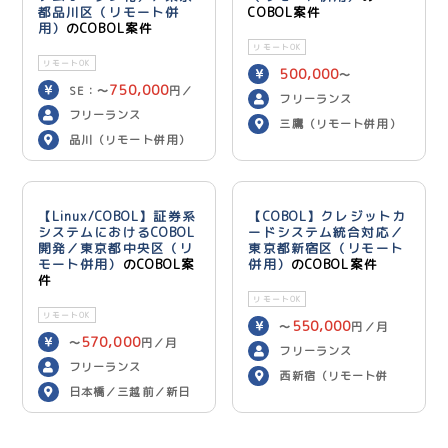
都品川区（リモート併
COBOL案件
用）
のCOBOL案件
リモートOK
リモートOK
500,000
〜
750,000
SE：〜
円／
600,000
円／月
フリーランス
700,000
月 PG：〜
円
フリーランス
三鷹（リモート併用）
／月
品川（リモート併用）
【Linux/COBOL】証券系
【COBOL】クレジットカ
システムにおけるCOBOL
ードシステム統合対応／
開発／東京都中央区（リ
東京都新宿区（リモート
モート併用）
のCOBOL案
併用）
のCOBOL案件
件
リモートOK
リモートOK
550,000
〜
円／月
570,000
〜
円／月
フリーランス
フリーランス
西新宿（リモート併
日本橋／三越前／新日
用）
本橋（リモート併用）