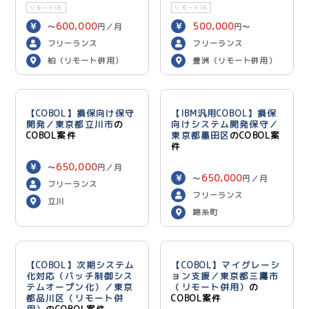
リモートOK
リモートOK
600,000
500,000
〜
円／月
円〜
600,000
円／月
フリーランス
フリーランス
柏（リモート併用）
豊洲（リモート併用）
【COBOL】損保向け保守
【IBM汎用COBOL】損保
開発／東京都立川市
の
向けシステム開発保守／
COBOL案件
東京都墨田区
のCOBOL案
件
650,000
〜
円／月
650,000
〜
円／月
フリーランス
フリーランス
立川
錦糸町
【COBOL】次期システム
【COBOL】マイグレーシ
化対応（バッチ制御シス
ョン支援／東京都三鷹市
テムオープン化）／東京
（リモート併用）
の
都品川区（リモート併
COBOL案件
用）
のCOBOL案件