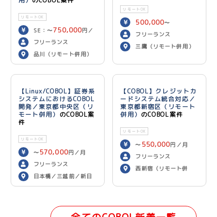
リモートOK
リモートOK
500,000
〜
750,000
SE：〜
円／
600,000
円／月
フリーランス
700,000
月 PG：〜
円
フリーランス
三鷹（リモート併用）
／月
品川（リモート併用）
【Linux/COBOL】証券系
【COBOL】クレジットカ
システムにおけるCOBOL
ードシステム統合対応／
開発／東京都中央区（リ
東京都新宿区（リモート
モート併用）
のCOBOL案
併用）
のCOBOL案件
件
リモートOK
リモートOK
550,000
〜
円／月
570,000
〜
円／月
フリーランス
フリーランス
西新宿（リモート併
日本橋／三越前／新日
用）
本橋（リモート併用）