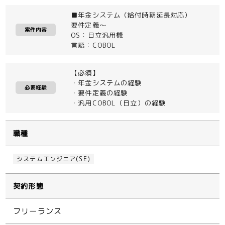
■年金システム（給付時期延長対応）
要件定義～
案件内容
OS：日立汎用機
言語：COBOL
【必須】
・年金システムの経験
必要経験
・要件定義の経験
・汎用COBOL（日立）の経験
職種
システムエンジニア(SE)
契約形態
フリーランス