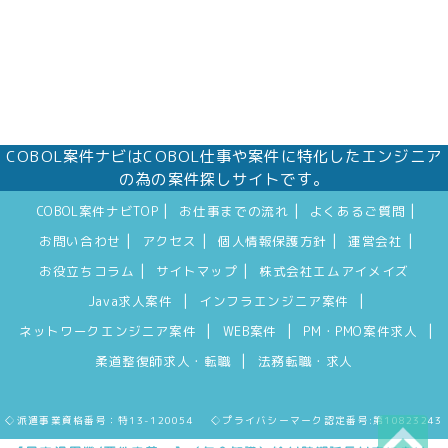
COBOL案件ナビはCOBOL仕事や案件に特化したエンジニア
の為の案件探しサイトです。
|
|
|
COBOL案件ナビTOP
お仕事までの流れ
よくあるご質問
|
|
|
|
お問い合わせ
アクセス
個人情報保護方針
運営会社
|
|
お役立ちコラム
サイトマップ
株式会社エムアイメイズ
|
|
Java求人案件
インフラエンジニア案件
|
|
|
ネットワークエンジニア案件
WEB案件
PM・PMO案件求人
|
柔道整復師求人・転職
法務転職・求人
◇派遣事業資格番号：特13-120054 ◇プライバシーマーク認定番号:第10823243