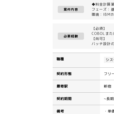
◆料金計算
フェーズ：
案件内容
環境：IBM
【必須】
COBOLま
必要経験
【尚可】
バッチ設計
職種
シス
契約形態
フリ
最寄駅
新宿
契約期間
~長
備考
・単