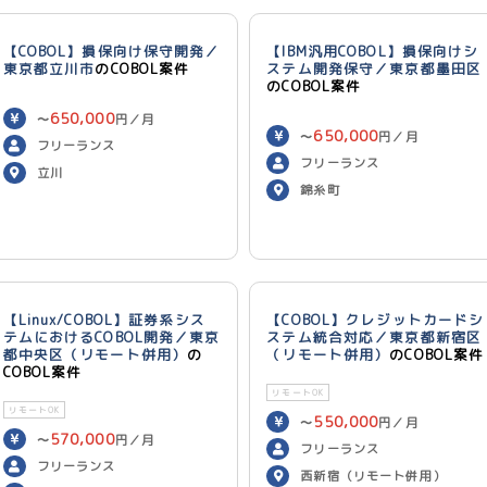
【COBOL】損保向け保守開発／
【IBM汎用COBOL】損保向けシ
東京都立川市
のCOBOL案件
ステム開発保守／東京都墨田区
のCOBOL案件
650,000
〜
円／月
650,000
〜
円／月
フリーランス
フリーランス
立川
錦糸町
【Linux/COBOL】証券系シス
【COBOL】クレジットカードシ
テムにおけるCOBOL開発／東京
ステム統合対応／東京都新宿区
都中央区（リモート併用）
の
（リモート併用）
のCOBOL案件
COBOL案件
リモートOK
リモートOK
550,000
〜
円／月
570,000
〜
円／月
フリーランス
フリーランス
西新宿（リモート併用）