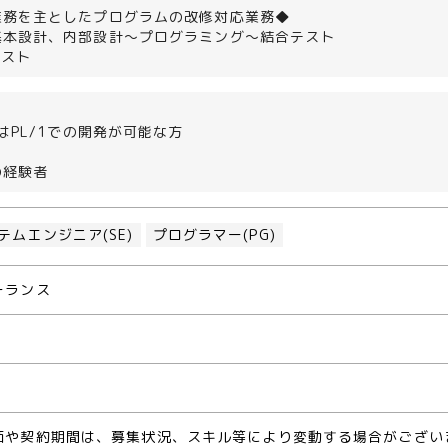
業務を主としたプログラムの改修対応業務◆
基本設計、内部設計～プログラミング～結合テスト
ホスト
たはPL/1での開発が可能な方
の経験者
テムエンジニア(SE)
プログラマー(PG)
ーランス
期
価や契約期間は、募集状況、スキル等により変動する場合がござい