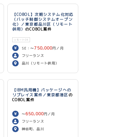
【COBOL】次期システム化対応
（バッチ制御システムオープン
化）／東京都品川区（リモート
併用）
のCOBOL案件
リモートOK
750,000
SE：〜
円／月
700,000
PG：〜
円／月
フリーランス
品川（リモート併用）
【IBM汎用機】パッケージへの
リプレイス案件／東京都港区
の
COBOL案件
650,000
〜
円／月
フリーランス
神谷町、品川