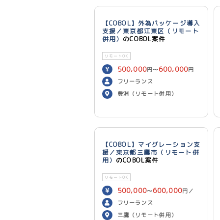
【COBOL】外為パッケージ導入
支援／東京都江東区（リモート
併用）
のCOBOL案件
リモートOK
500,000
600,000
円〜
円
／月
フリーランス
豊洲（リモート併用）
【COBOL】マイグレーション支
援／東京都三鷹市（リモート併
用）
のCOBOL案件
リモートOK
500,000
600,000
〜
円／
月
フリーランス
三鷹（リモート併用）