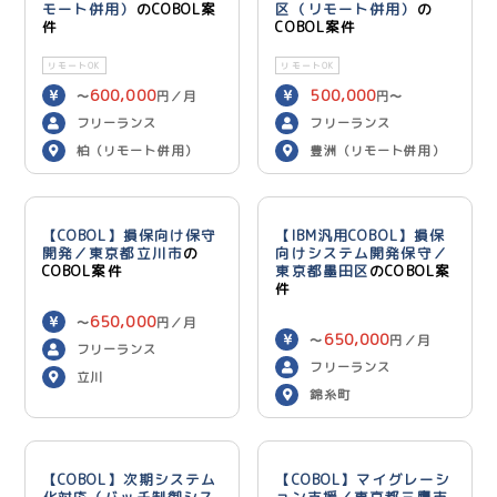
モート併用）
のCOBOL案
区（リモート併用）
の
件
COBOL案件
リモートOK
リモートOK
600,000
500,000
〜
円／月
円〜
600,000
円／月
フリーランス
フリーランス
柏（リモート併用）
豊洲（リモート併用）
【COBOL】損保向け保守
【IBM汎用COBOL】損保
開発／東京都立川市
の
向けシステム開発保守／
COBOL案件
東京都墨田区
のCOBOL案
件
650,000
〜
円／月
650,000
〜
円／月
フリーランス
フリーランス
立川
錦糸町
【COBOL】次期システム
【COBOL】マイグレーシ
化対応（バッチ制御シス
ョン支援／東京都三鷹市