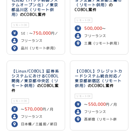
テムオープン化）／東京
（リモート併用）
の
都品川区（リモート併
COBOL案件
用）
のCOBOL案件
リモートOK
リモートOK
500,000
〜
750,000
SE：〜
円／
600,000
円／月
フリーランス
700,000
月 PG：〜
円
フリーランス
三鷹（リモート併用）
／月
品川（リモート併用）
【Linux/COBOL】証券系
【COBOL】クレジットカ
システムにおけるCOBOL
ードシステム統合対応／
開発／東京都中央区（リ
東京都新宿区（リモート
モート併用）
のCOBOL案
併用）
のCOBOL案件
件
リモートOK
リモートOK
550,000
〜
円／月
570,000
〜
円／月
フリーランス
フリーランス
西新宿（リモート併
日本橋／三越前／新日
用）
本橋（リモート併用）