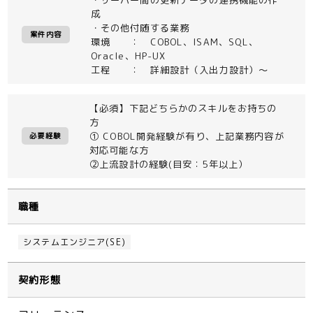
成
・その他付随する業務
案件内容
環境 ： COBOL、ISAM、SQL、
Oracle、HP-UX
工程 ： 詳細設計（入出力設計）～
【必須】下記どちらかのスキルをお持ちの
方
① COBOL開発経験が有り、上記業務内容が
必要経験
対応可能な方
②上流設計の経験(目安：5年以上）
職種
システムエンジニア(SE)
契約形態