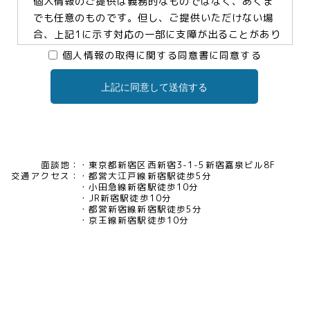
個人情報のご提供は義務的なものではなく、あくま
でも任意のものです。但し、ご提供いただけない場
合、上記1に示す対応の一部に支障が出ることがあり
ますので、予めご了承ください。
個人情報の取得に関する同意書に同意する
上記に同意して送信する
3.個人情報の提供及び委託について
当社は、お客様の同意がある場合及び法令に基づく
場合などを除き、個人情報を第三者に提供及び委託
いたしません。
面談地：
東京都新宿区西新宿3-1-5新宿嘉泉ビル8F
交通アクセス：
都営大江戸線新宿駅徒歩5分
4.個人情報の開示等について
小田急線新宿駅徒歩10分
JR新宿駅徒歩10分
当社は、お客様本人から保有個人データについて利
都営新宿線新宿駅徒歩5分
用目的の通知、開示、内容の訂正・追加・削除、利
京王線新宿駅徒歩10分
用の停止、消去及び第三者への提供の停止、又は第
三者提供記録の開示の請求等があった場合には、遅
滞なく対応いたいします。当社の開示・相談窓口責
任者(tel03-5321-6966 e-
mail:pv@mimaze.co.jp)までお申し出ください。