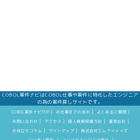
株式会社エムアイメイズ
個人情報保護管理者 オフィス事業部 松浦 朱
美
〒160－0023 東京都新宿区西新宿三丁目1番5
号 新宿嘉泉ビル8階
eメール：pv@mimaze.co.jp
COBOL案件ナビはCOBOL仕事や案件に特化したエンジニア
の為の案件探しサイトです。
|
|
|
COBOL案件ナビTOP
お仕事までの流れ
よくあるご質問
|
|
|
|
お問い合わせ
アクセス
個人情報保護方針
運営会社
|
|
お役立ちコラム
サイトマップ
株式会社エムアイメイズ