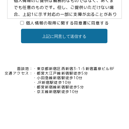
個人情報のご提供は義務的なものではなく、あくま
でも任意のものです。但し、ご提供いただけない場
合、上記1に示す対応の一部に支障が出ることがあり
ますので、予めご了承ください。
個人情報の取得に関する同意書に同意する
上記に同意して送信する
3.個人情報の提供及び委託について
当社は、お客様の同意がある場合及び法令に基づく
場合などを除き、個人情報を第三者に提供及び委託
いたしません。
面談地：
東京都新宿区西新宿3-1-5新宿嘉泉ビル8F
交通アクセス：
都営大江戸線新宿駅徒歩5分
4.個人情報の開示等について
小田急線新宿駅徒歩10分
JR新宿駅徒歩10分
当社は、お客様本人から保有個人データについて利
都営新宿線新宿駅徒歩5分
用目的の通知、開示、内容の訂正・追加・削除、利
京王線新宿駅徒歩10分
用の停止、消去及び第三者への提供の停止、又は第
三者提供記録の開示の請求等があった場合には、遅
滞なく対応いたいします。当社の開示・相談窓口責
任者(tel03-5321-6966 e-
mail:pv@mimaze.co.jp)までお申し出ください。