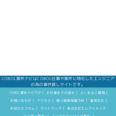
株式会社エムアイメイズ
個人情報保護管理者 オフィス事業部 松浦 朱
美
〒160－0023 東京都新宿区西新宿三丁目1番5
号 新宿嘉泉ビル8階
eメール：pv@mimaze.co.jp
COBOL案件ナビはCOBOL仕事や案件に特化したエンジニア
の為の案件探しサイトです。
|
|
|
COBOL案件ナビTOP
お仕事までの流れ
よくあるご質問
|
|
|
|
お問い合わせ
アクセス
個人情報保護方針
運営会社
|
|
お役立ちコラム
サイトマップ
株式会社エムアイメイズ