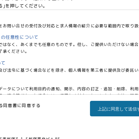
る｣を押してください。
をお問い合せの受付及び対応と求人情報の紹介に必要な範囲内で取り扱
との任意性について
ではなく、あくまでも任意のものです。但し、ご提供いただけない場合
了承ください。
いて
及び法令に基づく場合などを除き、個人情報を第三者に提供及び委託い
データについて利用目的の通知、開示、内容の訂正・追加・削除、利用
の請求等があった場合には、遅滞なく対応いたいします。当社の開示・相談窓
co.jp)までお申し出ください。
る同意書に同意する
上記に同意して送信
事業部 松浦 朱美
区西新宿三丁目1番5号 新宿嘉泉ビル8階