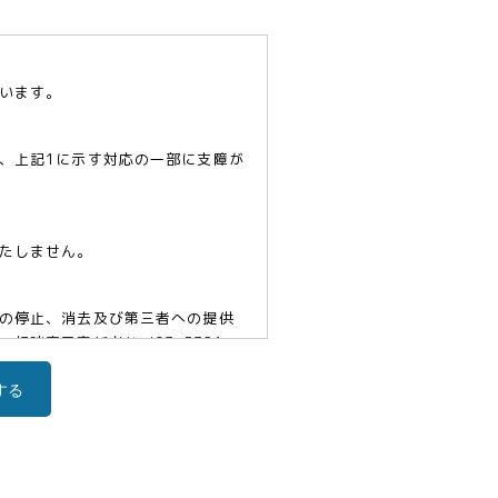
います。
、上記1に示す対応の一部に支障が
たしません。
の停止、消去及び第三者への提供
口責任者(tel03-5321-
する