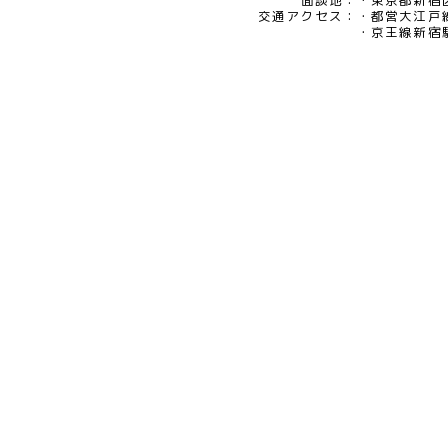
eメール：pv@mimaze.co.jp
面談地：
東京都新宿区
交通アクセス：
都営大江戸
京王線新宿