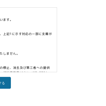
います。
、上記1に示す対応の一部に支障が
たしません。
の停止、消去及び第三者への提供
口責任者(tel03-5321-
する