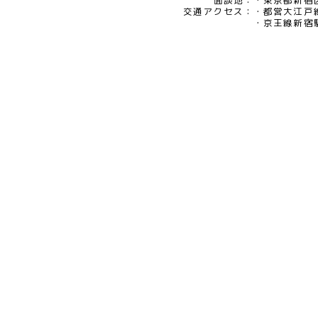
eメール：pv@mimaze.co.jp
面談地：
東京都新宿区
交通アクセス：
都営大江戸
京王線新宿