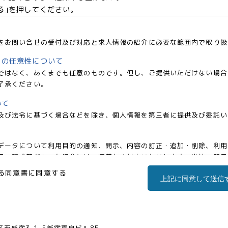
る｣を押してください。
をお問い合せの受付及び対応と求人情報の紹介に必要な範囲内で取り扱
との任意性について
ではなく、あくまでも任意のものです。但し、ご提供いただけない場合
了承ください。
いて
及び法令に基づく場合などを除き、個人情報を第三者に提供及び委託い
データについて利用目的の通知、開示、内容の訂正・追加・削除、利用
の請求等があった場合には、遅滞なく対応いたいします。当社の開示・相談窓
co.jp)までお申し出ください。
る同意書に同意する
上記に同意して送信
事業部 松浦 朱美
区西新宿三丁目1番5号 新宿嘉泉ビル8階