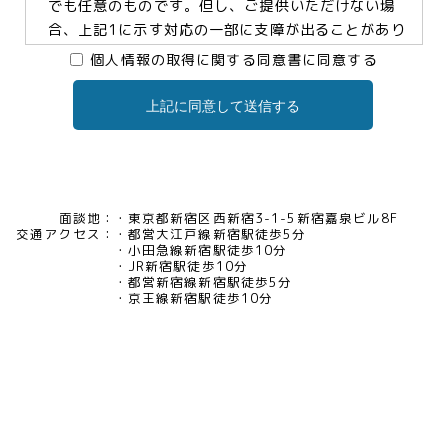
でも任意のものです。但し、ご提供いただけない場
合、上記1に示す対応の一部に支障が出ることがあり
ますので、予めご了承ください。
個人情報の取得に関する同意書に同意する
上記に同意して送信する
3.個人情報の提供及び委託について
当社は、お客様の同意がある場合及び法令に基づく
場合などを除き、個人情報を第三者に提供及び委託
いたしません。
面談地：
東京都新宿区西新宿3-1-5新宿嘉泉ビル8F
交通アクセス：
都営大江戸線新宿駅徒歩5分
4.個人情報の開示等について
小田急線新宿駅徒歩10分
JR新宿駅徒歩10分
当社は、お客様本人から保有個人データについて利
都営新宿線新宿駅徒歩5分
用目的の通知、開示、内容の訂正・追加・削除、利
京王線新宿駅徒歩10分
用の停止、消去及び第三者への提供の停止、又は第
三者提供記録の開示の請求等があった場合には、遅
滞なく対応いたいします。当社の開示・相談窓口責
任者(tel03-5321-6966 e-
mail:pv@mimaze.co.jp)までお申し出ください。