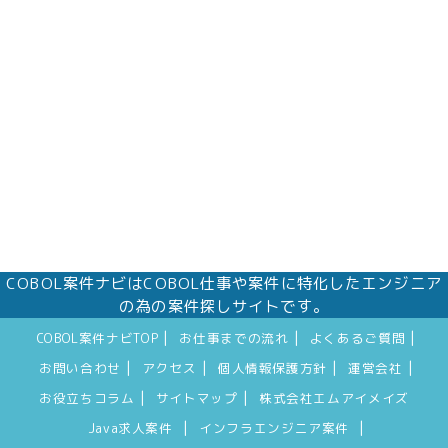
株式会社エムアイメイズ
個人情報保護管理者 オフィス事業部 松浦 朱
美
〒160－0023 東京都新宿区西新宿三丁目1番5
号 新宿嘉泉ビル8階
eメール：pv@mimaze.co.jp
COBOL案件ナビはCOBOL仕事や案件に特化したエンジニア
の為の案件探しサイトです。
|
|
|
COBOL案件ナビTOP
お仕事までの流れ
よくあるご質問
|
|
|
|
お問い合わせ
アクセス
個人情報保護方針
運営会社
|
|
お役立ちコラム
サイトマップ
株式会社エムアイメイズ
|
|
Java求人案件
インフラエンジニア案件