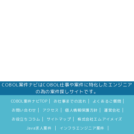
株式会社エムアイメイズ
個人情報保護管理者 オフィス事業部 松浦 朱
美
〒160－0023 東京都新宿区西新宿三丁目1番5
号 新宿嘉泉ビル8階
eメール：pv@mimaze.co.jp
COBOL案件ナビはCOBOL仕事や案件に特化したエンジニア
の為の案件探しサイトです。
|
|
|
COBOL案件ナビTOP
お仕事までの流れ
よくあるご質問
|
|
|
|
お問い合わせ
アクセス
個人情報保護方針
運営会社
|
|
お役立ちコラム
サイトマップ
株式会社エムアイメイズ
|
|
Java求人案件
インフラエンジニア案件