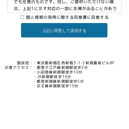
でも任意のものです。但し、ご提供いただけない場
合、上記1に示す対応の一部に支障が出ることがあり
ますので、予めご了承ください。
個人情報の取得に関する同意書に同意する
上記に同意して送信する
3.個人情報の提供及び委託について
当社は、お客様の同意がある場合及び法令に基づく
場合などを除き、個人情報を第三者に提供及び委託
いたしません。
面談地：
東京都新宿区西新宿3-1-5新宿嘉泉ビル8F
交通アクセス：
都営大江戸線新宿駅徒歩5分
4.個人情報の開示等について
小田急線新宿駅徒歩10分
JR新宿駅徒歩10分
当社は、お客様本人から保有個人データについて利
都営新宿線新宿駅徒歩5分
用目的の通知、開示、内容の訂正・追加・削除、利
京王線新宿駅徒歩10分
用の停止、消去及び第三者への提供の停止、又は第
三者提供記録の開示の請求等があった場合には、遅
滞なく対応いたいします。当社の開示・相談窓口責
任者(tel03-5321-6966 e-
mail:pv@mimaze.co.jp)までお申し出ください。