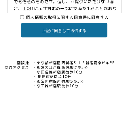
でも任意のものです。但し、ご提供いただけない場
合、上記1に示す対応の一部に支障が出ることがあり
ますので、予めご了承ください。
個人情報の取得に関する同意書に同意する
上記に同意して送信する
3.個人情報の提供及び委託について
当社は、お客様の同意がある場合及び法令に基づく
場合などを除き、個人情報を第三者に提供及び委託
いたしません。
面談地：
東京都新宿区西新宿3-1-5新宿嘉泉ビル8F
交通アクセス：
都営大江戸線新宿駅徒歩5分
4.個人情報の開示等について
小田急線新宿駅徒歩10分
JR新宿駅徒歩10分
当社は、お客様本人から保有個人データについて利
都営新宿線新宿駅徒歩5分
用目的の通知、開示、内容の訂正・追加・削除、利
京王線新宿駅徒歩10分
用の停止、消去及び第三者への提供の停止、又は第
三者提供記録の開示の請求等があった場合には、遅
滞なく対応いたいします。当社の開示・相談窓口責
任者(tel03-5321-6966 e-
mail:pv@mimaze.co.jp)までお申し出ください。