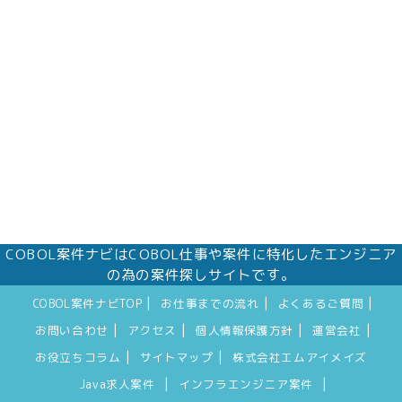
株式会社エムアイメイズ
個人情報保護管理者 オフィス事業部 松浦 朱
美
〒160－0023 東京都新宿区西新宿三丁目1番5
号 新宿嘉泉ビル8階
eメール：pv@mimaze.co.jp
COBOL案件ナビはCOBOL仕事や案件に特化したエンジニア
の為の案件探しサイトです。
|
|
|
COBOL案件ナビTOP
お仕事までの流れ
よくあるご質問
|
|
|
|
お問い合わせ
アクセス
個人情報保護方針
運営会社
|
|
お役立ちコラム
サイトマップ
株式会社エムアイメイズ
|
|
Java求人案件
インフラエンジニア案件