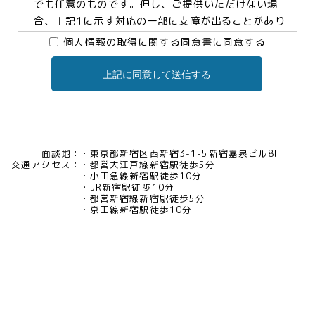
でも任意のものです。但し、ご提供いただけない場
合、上記1に示す対応の一部に支障が出ることがあり
ますので、予めご了承ください。
個人情報の取得に関する同意書に同意する
上記に同意して送信する
3.個人情報の提供及び委託について
当社は、お客様の同意がある場合及び法令に基づく
場合などを除き、個人情報を第三者に提供及び委託
いたしません。
面談地：
東京都新宿区西新宿3-1-5新宿嘉泉ビル8F
交通アクセス：
都営大江戸線新宿駅徒歩5分
4.個人情報の開示等について
小田急線新宿駅徒歩10分
JR新宿駅徒歩10分
当社は、お客様本人から保有個人データについて利
都営新宿線新宿駅徒歩5分
用目的の通知、開示、内容の訂正・追加・削除、利
京王線新宿駅徒歩10分
用の停止、消去及び第三者への提供の停止、又は第
三者提供記録の開示の請求等があった場合には、遅
滞なく対応いたいします。当社の開示・相談窓口責
任者(tel03-5321-6966 e-
mail:pv@mimaze.co.jp)までお申し出ください。