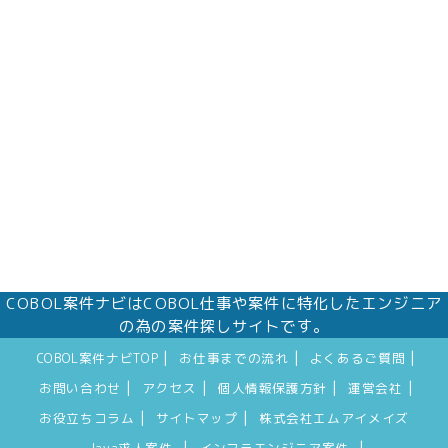
株式会社エムアイメイズ
個人情報保護管理者 オフィス事業部 松浦 朱
美
〒160－0023 東京都新宿区西新宿三丁目1番5
号 新宿嘉泉ビル8階
eメール：pv@mimaze.co.jp
COBOL案件ナビはCOBOL仕事や案件に特化したエンジニア
の為の案件探しサイトです。
|
|
|
COBOL案件ナビTOP
お仕事までの流れ
よくあるご質問
|
|
|
|
お問い合わせ
アクセス
個人情報保護方針
運営会社
|
|
お役立ちコラム
サイトマップ
株式会社エムアイメイズ