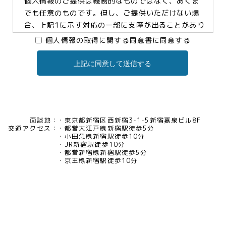
個人情報のご提供は義務的なものではなく、あくま
でも任意のものです。但し、ご提供いただけない場
合、上記1に示す対応の一部に支障が出ることがあり
ますので、予めご了承ください。
個人情報の取得に関する同意書に同意する
上記に同意して送信する
3.個人情報の提供及び委託について
当社は、お客様の同意がある場合及び法令に基づく
場合などを除き、個人情報を第三者に提供及び委託
いたしません。
面談地：
東京都新宿区西新宿3-1-5新宿嘉泉ビル8F
交通アクセス：
都営大江戸線新宿駅徒歩5分
4.個人情報の開示等について
小田急線新宿駅徒歩10分
JR新宿駅徒歩10分
当社は、お客様本人から保有個人データについて利
都営新宿線新宿駅徒歩5分
用目的の通知、開示、内容の訂正・追加・削除、利
京王線新宿駅徒歩10分
用の停止、消去及び第三者への提供の停止、又は第
三者提供記録の開示の請求等があった場合には、遅
滞なく対応いたいします。当社の開示・相談窓口責
任者(tel03-5321-6966 e-
mail:pv@mimaze.co.jp)までお申し出ください。