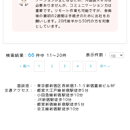
ケーションが主となるため、外国語スキルは
・COBOL（ソースを読めると若干有利
チ)、SQL、Shell、千手、FFFTP、
必要ありませんが、コミュニケーション力は
です。無くてもOK）
TeraTerm
重要です。リモート作業も可能ですが、参画
・基本設計〜リリースなど、開発現場で
後の最初の2週間は手続きのために出社をお
願いします。20代後半から30代の方を対象
の工程経験。
としています。
・金融基幹経験、証券業務、資産運用業
務等の経験
66
表示件数：
検索結果：
件中 11～20件
« 前へ
1
2
3
4
5
次へ »
面談地：
東京都新宿区西新宿3-1-5新宿嘉泉ビル8F
交通アクセス：
都営大江戸線新宿駅徒歩5分
小田急線新宿駅徒歩10分
JR新宿駅徒歩10分
都営新宿線新宿駅徒歩5分
京王線新宿駅徒歩10分