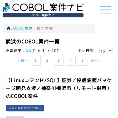
COBOL案件ナビ
COBOL案件
›
横浜案件
横浜のCOBOL案件一覧
66
表示件数：
検索結果：
件中 11～20件
« 前へ
1
2
3
4
5
次へ »
【Linuxコマンド/SQL】証券／投信窓販パッケ
ージ開発支援／神奈川横浜市（リモート併用）
のCOBOL案件
システムエンジニア(SE)