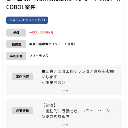
COBOL案件
システムエンジニア(SE)
〜600,000円/月
単価
神奈川県横浜市（リモート併用）
勤務地
フリーランス
契約形態
■証券／上流工程オフショア査収をお願
いします
案件内容
＜作業内容＞
担当工程は、外部設計〜リリースになり
more
ます。内部設計〜内部連結テスト工程は
オフショア作業となり、成果物の査収を
【必須】
行います。また、通常の案件対応の他
・能動的に行動でき、コミュニケーショ
に、顧客申請による切り替え作業、問合
必要経験
ン能力もある方
せ対応、本番障害対応、UAT/総合環境
・COBOL(ソースを読めると若干有利で
のABEND対応をお願いする予定です。
more
す。無くてもOKです)