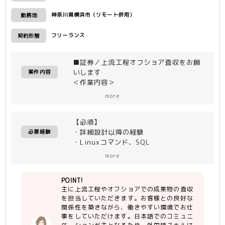
神奈川県横浜市（リモート併用）
勤務地
フリーランス
契約形態
■証券／上流工程オフショア査収をお願
いします
案件内容
＜作業内容＞
担当工程は、外部設計〜リリースになり
more
ます。内部設計〜内部連結テスト工程は
オフショア作業となり、成果物の査収を
【必須】
行います。また、通常の案件対応の他
・詳細設計以降の経験
に、顧客申請による切り替え作業、問合
必要経験
・Linuxコマンド、SQL
せ対応、本番障害対応、UAT/総合環境
・国内協力会社/中国オフショアとの会
のABEND対応をお願いする予定です。
more
話(日本語)が多い為、コミュニケーショ
※オフショア先はエンドユーザ様契約の
ン能力。
中国社
POINT!
※能動的に行動でき、コミュニケーショ
主に上流工程やオフショアでの成果物の査収
ン能力がある方でしたら若干スキルは考
＜環境＞
を担当していただきます。お客様との良好な
慮いたします。
・OS：Linux
関係性を築きながら、働きやすい環境でお仕
・DB：Oracle
事をしていただけます。日本語でのコミュニ
【尚可】
・言語他：JSP(画面)、COBOL(バッ