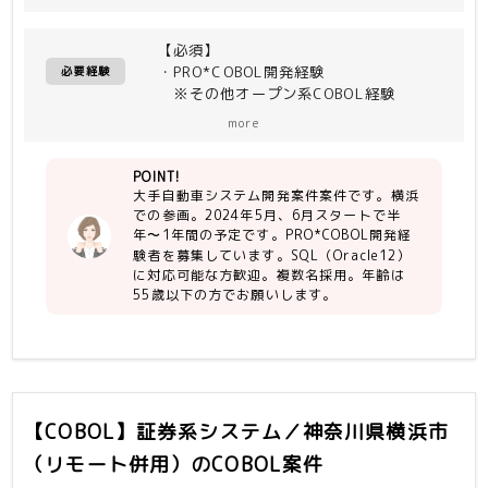
結合テスト
【必須】
・PRO*COBOL開発経験
必要経験
※その他オープン系COBOL経験
・SQLの対応が問題無い方（DBは
more
Oracle12）
POINT!
大手自動車システム開発案件案件です。横浜
での参画。2024年5月、6月スタートで半
年〜1年間の予定です。PRO*COBOL開発経
験者を募集しています。SQL（Oracle12）
に対応可能な方歓迎。複数名採用。年齢は
55歳以下の方でお願いします。
【COBOL】証券系システム／神奈川県横浜市
（リモート併用）
のCOBOL案件