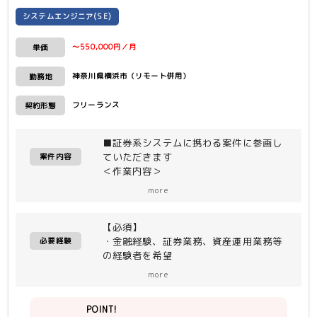
システムエンジニア(SE)
〜550,000円／月
単価
神奈川県横浜市（リモート併用）
勤務地
フリーランス
契約形態
■証券系システムに携わる案件に参画し
ていただきます
案件内容
＜作業内容＞
・工程：外部設計〜リリース
more
・内部設計〜内部連結テスト工程はオフ
ショア作業となり、成果物の査収。
【必須】
・通常の案件対応の他に、顧客申請によ
・金融経験、証券業務、資産運用業務等
る切り替え作業、問合せ対応、本番障害
必要経験
の経験者を希望
対応、UAT/総合環境のABEND対応をお
・能動的に行動でき、コミュニケーショ
願いする予定。
more
ン能力がある方
・COBOL上流から下流まで対応可能な
＜環境＞
POINT!
方かつ、一人称で対応可能な方
・言語：JSP(画面)、COBOL(ビジネス