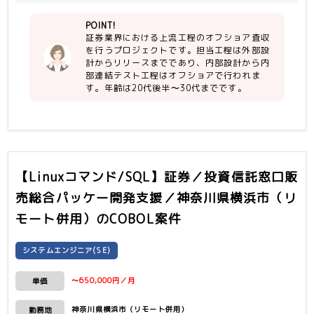
※オフショア先はエンドユーザ様契約の
・基本設計〜リリースなど、開発現場で
中国社
POINT!
の工程経験
証券業界における上流工程のオフショア査収
・金融基幹経験、証券業務、資産運用業
＜環境＞
を行うプロジェクトです。担当工程は外部設
務等の経験
・OS：Linux
計からリリースまでであり、内部設計から内
・DB：Oracle
部連結テスト工程はオフショアで行われま
※能動的に行動でき、コミュニケーショ
・言語他：JSP(画面)、COBOL(バッ
す。年齢は20代後半〜30代までです。
ン能力がある方でしたら若干スキルは考
チ)、SQL、Shell、千手、FFFTP、
慮いたします。
TeraTerm
【Linuxコマンド/SQL】証券／投資信託窓口販
売総合パッケー開発支援／神奈川県横浜市（リ
モート併用）
のCOBOL案件
システムエンジニア(SE)
〜650,000円／月
単価
神奈川県横浜市（リモート併用）
勤務地