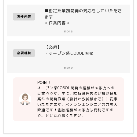
■勘定系業務開発の対応をしていただき
ます
案件内容
＜作業内容＞
・外部センタ接続関連業務(ANSER、
more
FB、個人インターネットバンキング、
法人インターネットバンキング等)
【必須】
・オンライン／バッチ処理
・オープン系COBOL開発
必要経験
実作業は上記業務の維持管理、機能追加
【尚可】
案件開発作業(設計〜試験)が主な作業と
more
・金融経験
なります。
POINT!
＜環境＞
オープン系COBOL開発の経験がある方への
■使用言語
ご案内です。主に、維持管理および機能追加
・NetCOBOL
案件の開発作業（設計から試験まで）に従事
■使用OS
いただきます。ベテランエンジニアの方も大
・Red Hat Enterprise Linux
歓迎です！金融経験がある方は有利ですの
■主な使用ミドルウェア
で、ぜひご応募ください。
・Systemwalker
・Symfoware Postgres
・Interstage Business Application