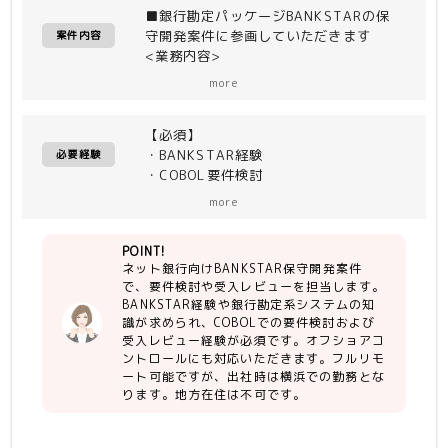
■銀行勘定パッケージBANKSTARの保
守開発案件に参画していただきます
案件内容
<業務内容>
BANKSTAR導入サービス、ソリューシ
more
ョン・製品・サービスBANKSTAR既存
導入行の保守開発案件作業
【必須】
・要件検討、設計
・BANKSTAR経験
・オフショアコントロール
必要経験
・COBOL要件検討
・銀行勘定系システム経験
more
・受け入れレビュー経験
・SQLSERVER
POINT!
ネット銀行向けBANKSTAR保守開発案件
で、要件検討や受入レビューを担当します。
BANKSTAR経験や銀行勘定系システムの知
識が求められ、COBOLでの要件検討および
受入レビュー経験が必須です。オフショアコ
ントロールにも対応いただきます。フルリモ
ート可能ですが、出社時は横浜での勤務とな
ります。地方在住は不可です。