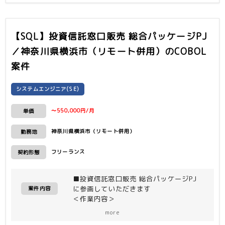
【SQL】投資信託窓口販売 総合パッケージPJ
／神奈川県横浜市（リモート併用）
のCOBOL
案件
システムエンジニア(SE)
〜550,000円/月
単価
神奈川県横浜市（リモート併用）
勤務地
フリーランス
契約形態
■投資信託窓口販売 総合パッケージPJ
に参画していただきます
案件内容
＜作業内容＞
国内チームとオフショアチームで連携を
more
取りながら作業を進めています。