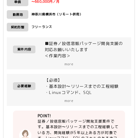
〜680,000円／月
単価
神奈川県横浜市（リモート併用）
勤務地
フリーランス
契約形態
■証券／投信窓販パッケージ開発支援の
対応お願いいたします
案件内容
＜作業内容＞
・フロントオフィス業務で使用する銀行
more
投信信託窓販パッケージの開発支援です
・担当工程は「概要設計、外部設計、シ
【必須】
ステムテスト計画〜リリース支援」、及
・基本設計〜リリースまでの工程経験
び「オフショアのＱＡ対応/査収」がメ
必要経験
・Linuxコマンド、SQL
イン作業になります
・国内協力会社/中国オフショアとの会
・内部設計〜内部連結テスト工程はお客
more
話(日本語)が多い為、コミュニケーショ
様ご契約の中国社へオフショアとなって
ン能力
います
POINT!
・開発経験 5年以上
証券／投信窓販パッケージ開発支援案件で
※能動的に行動でき、コミュニケーショ
＜開発環境＞
す。基本設計〜リリースまでの工程経験して
ン能力がある方でしたら若干スキルは考
OS：Linux
いる方、開発経験が5年以上ある方が対象で
慮いたします。
DB：Oracle