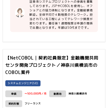
証券系システムプロジェクトへの参画を募集
ロジック)
しております。JSPやCOBOLを使用し、オフ
・DB：oracle
ショアとの協力体制となります。金融経験者
・OS：Linux
歓迎。全体平均で４割程度のテレワーク。担
※外接チームとしては、業務知識は前提
当されている工程によってテレワーク頻度が
ではありません。
変わります。着任後１週間程度は申請の関係
・ 開発は中国側ですが、言語としては
で出勤となります。年齢は50代までです。
Ｃ/ＤＯＳバッチ/VBscript
【NetCOBOL｜契約社員限定】金融機関共同
センタ開発プロジェクト／神奈川県横浜市
の
COBOL案件
システムエンジニア(SE)
〜500,000円／月
神奈川県横浜市
単価
勤務地
フリーランス
契約形態