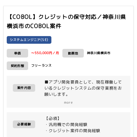
Server
・HULFT
【COBOL】クレジットの保守対応／神奈川県
横浜市
のCOBOL案件
システムエンジニア(SE)
〜550,000円／月
神奈川県横浜市
単価
勤務地
フリーランス
契約形態
■アプリ開発要員として、現在稼働して
いるクレジットシステムの保守業務をお
案件内容
願いします。
＜作業内容＞
more
・現在稼働中のクレジットシステムの保
守
【必須】
・案件対応、調査対応、障害対応など、
・汎用機での開発経験
クレジットシステムの特定業務の保守対
必要経験
・クレジット案件の開発経験
応
・他社から業務を引き継ぎ、2023年12