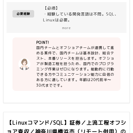
国内の担当工程は、基本設計、総合テス
【必須】
ト、本番リリースになります。
・経験している開発言語は不問。SQL、
詳細設計〜連結テスト工程はオフショア
必要経験
Linuxは必要。
作業となり、その際、国内はオフショア
・詳細設計〜結合テストまでの経験
の成果物の査収を行ったり、次工程の準
more
・能動的に行動でき、コミュニケーショ
備を行います。
ン能力がある方
また、通常の案件対応の他に、顧客申請
POINT!
・プログラミング作業が無くても大丈夫
による切り替え作業、問合せ対応、本番
国内チームとオフショアチームが連携して進
な方
障害対応、UAT/総合環境のABEND対応
める案件で、国内チームは基本設計、総合テ
・開発経験は2年以上
をお願いする予定です。
スト、本番リリースを担当します。オフショ
オフショアが製造工程を担っている為、
アが製造工程を担うため、国内でのプログラ
【尚可】
国内でのプログラミング作業はゼロにな
ミング作業はゼロになります。能動的に行動
・COBOL(ソースを読めると若干有利で
ります。
できる方やコミュニケーション能力に自信の
す)
※オフショア先はエンドユーザ様契約の
ある方に適しています。年齢は20代前半〜
・基本設計の経験（少しでも経験があれ
中国社
30代までです。
ばかなり有利です
・金融基幹経験、証券業務、資産運用業
【環境】
務等の経験
・OS：Linux
・DB：Oracle
・言語他：JSP(画面)、COBOL(バッ
チ)、SQL、Shell、千手、FFFTP、
【Linuxコマンド/SQL】証券／上流工程オフシ
TeraTerm
ョア査収／神奈川県横浜市（リモート併用）
の