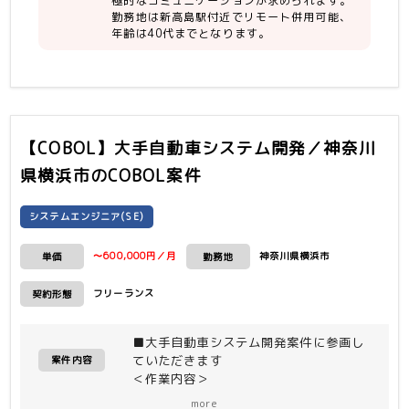
極的なコミュニケーションが求められます。
勤務地は新高島駅付近でリモート併用可能、
言語他：JSP(画面)、COBOL(バッチ)、
年齢は40代までとなります。
SQL
【COBOL】大手自動車システム開発／神奈川
県横浜市
のCOBOL案件
システムエンジニア(SE)
〜600,000円／月
神奈川県横浜市
単価
勤務地
フリーランス
契約形態
■大手自動車システム開発案件に参画し
ていただきます
案件内容
＜作業内容＞
・工程：詳細設計〜製造〜単体テスト〜
more