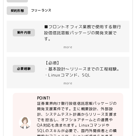
フリーランス
契約形態
■フロントオフィス業務で使用する銀行
投信信託窓販パッケージの開発支援で
案件内容
す。
（タブレットでの投資信託商品・保険商
more
品販売サポートのパッケージ）
＜作業内容＞
【必須】
担当工程は「概要設計、外部設計、シス
・基本設計～リリースまでの工程経験。
テムテスト計画～リリース支援」、及び
必要経験
・Linuxコマンド、SQL
「オフショアのＱＡ対応/査収」がメイ
・国内協力会社/中国オフショアとの会
ン作業になります。
more
話(日本語)が多い為、コミュニケーショ
内部設計～内部連結テスト工程はお客様
ン能力。
ご契約の中国社へオフショアとなってい
POINT!
※能動的に行動でき、コミュニケーショ
ます。
証券業界向け銀行投信信託窓販パッケージの
ン能力がある方でしたら若干スキルは考
開発支援案件です。主に概要設計、外部設
慮いたします。
※国内で製造工程は担当しません。
計、システムテスト計画からリリース支援ま
でを担当し、オフショアチームとの連携や
【尚可】
【現場環境】
QA対応も含まれます。Linuxコマンドや
・金融経験、証券業務、資産運用業務等
OS：Linux
SQLのスキルが必要で、国内外関係者との積
の経験。
DB：Oracle