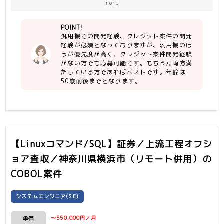
more
【尚可】
月以降に既存の参画要員と協力してシス
・FUJITSUの汎用機経験があること
テム保守および案件開発を実施
POINT!
（現行機：GS21 MSP）
汎用機での開発経験、クレジット案件の開発
・システム内で他社含む他チーム・顧客
＜環境＞
経験が必須となっておりますが、汎用機のほ
との調整経験
HOSTシステムの中で使用する主な技術
うが優先度が高く、クレジット案件開発経験
・案件推進の経験
は以下で構成されております。
がない方でも応募可能です。もちろん両方満
・汎用機：富士通GS21シリーズ
たしている方であればベストです。年齢は
・DB：NDB（ネットワーク型データベ
50歳前後までとなります。
ース）
・言語：YPS/COBOL
・JCLを動かすA-AUTO（JOB管理ツー
ル）
・帳票は、A-SPOOLで管理。
レイアウト定義するFDL形式ファイル
【Linuxコマンド/SQL】証券／上流工程オフシ
で作成。
ョア査収／神奈川県横浜市（リモート併用）
の
・帳票はIDSサーバにて電子帳票を作
成。
COBOL案件
・外部データの授受は基本HULFT。
システムエンジニア(SE)
〜550,000円／月
単価