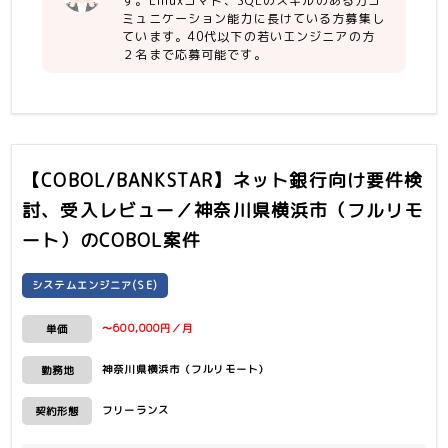
す。Linuxコマド、SQLのスキルのある方コ
言語他：JSP(画面)、COBOL(ビジネス
ミュニケーション能力に長けている方募集し
【尚可】
ロジック)、SQL
ています。40代以下の若いエンジニアの方
・金融経験、証券業務、資産運用業務等
２名まで応募可能です。
の経験
【COBOL/BANKSTAR】ネット銀行向け要件検
討、受入レビュー／神奈川県横浜市（フルリモ
ート）
のCOBOL案件
システムエンジニア(SE)
〜600,000円／月
単価
神奈川県横浜市（フルリモート）
勤務地
フリーランス
契約形態