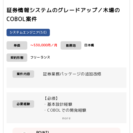
証券情報システムのグレードアップ／木場
の
COBOL案件
システムエンジニア(SE)
～530,000円／月
日本橋
単価
勤務地
フリーランス
契約形態
証券業務パッケージの追加改修
案件内容
【必須】
・基本設計経験
必要経験
・COBOLでの開発経験
more
【尚可スキル】
証券業務知識
POINT!