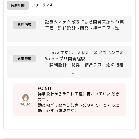
フリーランス
契約形態
証券システム改修による開発支援※作業
案件内容
工程：詳細設計～開発～結合テスト迄
・Javaまたは、VB.NETのいづれかでの
Webアプリ開発経験
必要経験
・詳細設計～開発～結合テスト迄の行程
を一人称で出来る方
more
POINT!
詳細設計からテスト工程に携わっていただき
ます。
勤務場所は駅から徒歩５分なので、とても通
勤しやすい環境です。