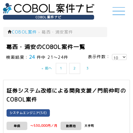
COBOL案件ナビ
COBOL案件
›
葛西・浦安案件
葛西・浦安のCOBOL案件一覧
24
表示件数：
検索結果：
件中 21～24件
« 前へ
1
2
3
証券システム改修による開発支援／門前仲町
の
COBOL案件
システムエンジニア(SE)
～530,000円／月
大手町
単価
勤務地