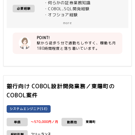
・何らかの証券業務知識
・COBOL,SQL開発経験
必要経験
・オフショア経験
・STAR-IV経験
more
POINT!
駅から徒歩５分で通勤もしやすく、稼働も月
180時間程度と落ち着いています。
銀行向け COBOL設計開発業務／東陽町
の
COBOL案件
システムエンジニア(SE)
～570,000円／月
東陽町
単価
勤務地
フリーランス
契約形態