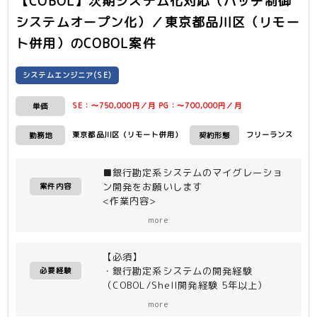
【COBOL】次期システム化対応（バッチ制御
システムオープン化）／東京都品川区（リモー
ト併用）
のCOBOL案件
システムエンジニア(SE)
SE：〜750,000円／月 PG：〜700,000円／月
単価
東京都品川区（リモート併用）
フリーランス
勤務地
契約形態
■銀行勘定系システムのマイグレーショ
ン開発をお願いします
案件内容
<作業内容>
・メインフレーム→オープン基盤
more
・バッチ制御APIの次期システム開発
（基本設計〜）
【必須】
・銀行勘定系システムの開発経験
必要経験
（COBOL/Shell開発経験 5年以上）
・要件定義書を基にした基本設計書の作
more
成経験