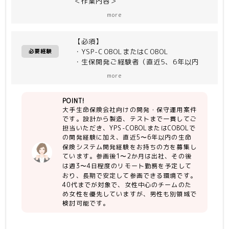
＜作業内容＞
・システムの開発・保守運用
more
・設計〜製造〜テスト
【必須】
・YSP-COBOLまたはCOBOL
必要経験
・生保開発ご経験者（直近5、6年以内
目安）
more
POINT!
大手生命保険会社向けの開発・保守運用案件
です。設計から製造、テストまで一貫してご
担当いただき、YPS-COBOLまたはCOBOLで
の開発経験に加え、直近5〜6年以内の生命
保険システム開発経験をお持ちの方を募集し
ています。参画後1〜2か月は出社、その後
は週3〜4日程度のリモート勤務を予定して
おり、長期で安定して参画できる環境です。
40代までが対象で、女性中心のチームのた
め女性を優先していますが、男性も別領域で
検討可能です。