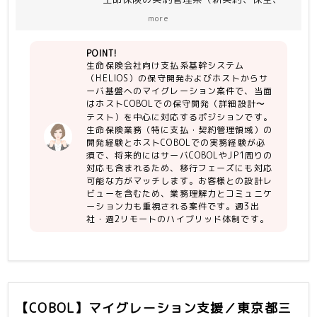
支払）の外部設計の経験があると尚可。
定。
more
・ホストCOBOLの開発経験。サーバ
直近では現行保守開発（ホスト
COBOLの経験、特にJP1周りの経験が
COBOL）を担当いただきますが、将来
POINT!
あると尚可。
的にサーバCOBOLにも対応いただくこ
生命保険会社向け支払系基幹システム
※当該PJのホストは富士通ですが経験
とになります。
（HELIOS）の保守開発およびホストからサ
は問いません
15名体制、うち3名がプロパ、12名が
ーバ基盤へのマイグレーション案件で、当面
・お客様のシステム部門社員様と設計書
パートナー様の構成で、チームとしてノ
はホストCOBOLでの保守開発（詳細設計〜
レビューができる程度のコミュニケーシ
ウハウがございます。
テスト）を中心に対応するポジションです。
ョン力
案件は小〜中規模のものが複数平行して
生命保険業務（特に支払・契約管理領域）の
走るスタイルで、2〜3名で１つの案件
開発経験とホストCOBOLでの実務経験が必
を担当いただきます。
須で、将来的にはサーバCOBOLやJP1周りの
対応も含まれるため、移行フェーズにも対応
参画当初は詳細設計〜テストを中心に担
可能な方がマッチします。お客様との設計レ
当いただきますが、慣れてきたところで
ビューを含むため、業務理解力とコミュニケ
外部設計とお客様レビューも担当いただ
ーション力も重視される案件です。週3出
きます。
社・週2リモートのハイブリッド体制です。
【COBOL】マイグレーション支援／東京都三