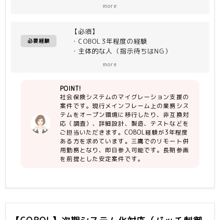
・現行メインフレーム上の業務システム
more
をオープン環境に移行
・COBOL85→NetCOBOL
【必須】
・非互換対応（調査）、詳細設計、製
・COBOL3年程度の経験
造、テスト
必要経験
・主体的な人（指示待ちはNG）
more
【尚可】
・レビュー経験
POINT!
社会保険システムのマイグレーション支援の
案件です。現行メインフレーム上の業務シス
テムをオープン環境に移行したり、非互換対
応（調査）、詳細設計、製造、テストなどを
ご担当いただきます。COBOL経験が3年程度
ある方を求めています。三鷹でのリモート併
用勤務となり、即日参入可能です。長期参画
を前提とした安定案件です。