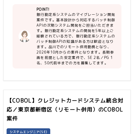
・業務遂行に意欲的であり、能動的に行
POINT!
動ができる。
銀行勘定系システムのマイグレーション開発
・コミュニケーションスキルに長けてい
案件です。基本設計から対応するバッチ制御
る。
APIの次期システム開発をご担当いただきま
・自己タスクの進捗管理、遅延時の報
す。銀行勘定系システムの開発を5年以上ご
告、連絡・相談等の基本動作ができる。
経験されている方で、銀行勘定系システムの
バッチ制御APIの知識がある方は歓迎となり
【尚可】
ます。品川でのリモート併用勤務となり、
・銀行勘定系システムのバッチ制御API
2026年10月からの案件となります。長期参
画を前提とした安定案件で、SE 2名／PG 1
の知識
名、50代前半までの方を募集してます。
・勘定系システムをオープン化するミド
ルウェア(ex.PITON)を使用した開発経
験
・Linux開発経験 3年以上（メインフレ
ーム経験もあると尚可）
・Systemwalker Operation
【COBOL】クレジットカードシステム統合対
Manager（OPMGR）を用いた開発経
験
応／東京都新宿区（リモート併用）
のCOBOL
案件
システムエンジニア(SE)