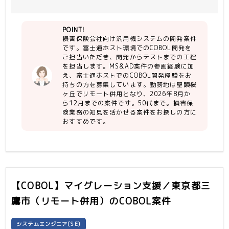
POINT!
損害保険会社向け汎用機システムの開発案件
です。富士通ホスト環境でのCOBOL開発を
ご担当いただき、開発からテストまでの工程
を担当します。MS&AD案件の参画経験に加
え、富士通ホストでのCOBOL開発経験をお
持ちの方を募集しています。勤務地は聖蹟桜
ヶ丘でリモート併用となり、2026年8月か
ら12月までの案件です。50代まで。損害保
険業務の知見を活かせる案件をお探しの方に
おすすめです。
【COBOL】マイグレーション支援／東京都三
鷹市（リモート併用）
のCOBOL案件
システムエンジニア(SE)