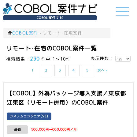
COBOL案件ナビ
COBOL案件
›
リモート･在宅案件
リモート･在宅のCOBOL案件一覧
230
表示件数：
検索結果：
件中 1～10件
1
2
3
4
5
次へ »
【COBOL】外為パッケージ導入支援／東京都
江東区（リモート併用）
のCOBOL案件
システムエンジニア(SE)
500,000円〜600,000円／月
単価