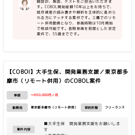
細設計、製造、テストをご担当いただきま
す。COBOL開発経験10年以上をお持ちで、
既存資産の読み書きや解析を主体的に進めら
れる方にマッチする案件です。三鷹でのリモ
ート併用勤務となり、参画時期は10月開始
で相談可能です。長期参画を前提とした安定
案件で、55歳までです。
【COBOl】大手生保、開発業務支援／東京都多
摩市（リモート併用）
のCOBOL案件
〜650,000円／月
単価
東京都多摩市（リモート併用）
フリーランス
勤務地
契約形態
■大手生保 開発業務支援をお願いしま
す
案件内容