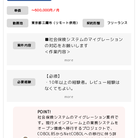
〜600,000円／月
単価
東京都三鷹市（リモート併用）
フリーランス
勤務地
契約形態
■社会保険システムのマイグレーション
の対応をお願いします
案件内容
＜作業内容＞
現行メインフレーム上の業務システムを
more
オープン環境に移行する
・COBOL85→NetCOBOL
【必須】
・詳細設計、製造、テスト
・10年以上の経験者。レビュー経験は
必要経験
なくてもよい。
・COBOLの読み書きが問題ないレベル
more
・主体的な人
POINT!
社会保険システムのマイグレーション案件で
す。現行メインフレーム上の業務システムを
オープン環境へ移行するプロジェクトで、
COBOL85からNetCOBOLへの移行に伴う詳