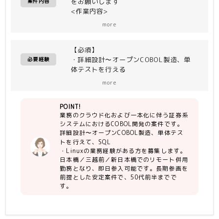
をお願いします
案件内容
<作業内容>
・業務のクラウド化および一本化に伴う
more
COBOL開発
・上位含む3〜4名体制で作業予定
【必須】
・詳細設計〜オープンCOBOL製造、単
<環境開発>
必要経験
体テストを行える
・OS：Windows 11、Red Hat
・SQLの業務経験
Enterprise Linux
more
・Linuxの業務経験
・DBMS：Oracle Database
・指示待ちではなく、能動的に動ける方
Enterprise Edition 12cR2
POINT!
・勤怠に問題が無い方
・ブラウザ：Microsoft Edge
業務のクラウド化および一本化に伴う証券系
・言語クラサバ：Java、JavaScript、
システムにおけるCOBOL開発の案件です。
【尚可】
JSP、Vue.js
詳細設計〜オープンCOBOL製造、単体テス
・基本設計の経験
・バッチ：COBOL（MFCOBOL、
トを行えて、SQL
・Javaの開発経験
COBOL2002）、SQL、Java、Cシェ
・Linuxの業務経験がある方を募集します。
ル
日本橋／三越前／新日本橋でのリモート併用
勤務となり、即日参入可能です。長期参画を
前提とした安定案件で、50代前半までで
す。