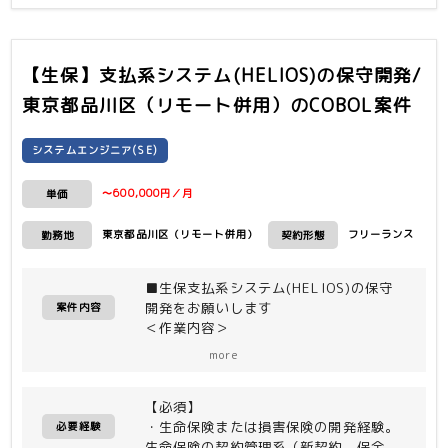
【生保】支払系システム(HELIOS)の保守開発/
東京都品川区（リモート併用）
のCOBOL案件
システムエンジニア(SE)
〜600,000円／月
単価
東京都品川区（リモート併用）
フリーランス
勤務地
契約形態
■生保支払系システム(HELIOS)の保守
開発をお願いします
案件内容
＜作業内容＞
生命保険の基幹システムのうち、過去販
more
売商品のみを扱うホスト基盤の支払系シ
ステムの保守開発。
【必須】
また、平行してホスト基盤⇒サーバ基盤
・生命保険または損害保険の開発経験。
へのマイグレーションが2025年4月か
必要経験
生命保険の契約管理系（新契約、保全、
ら開始されており、2028年まで継続予