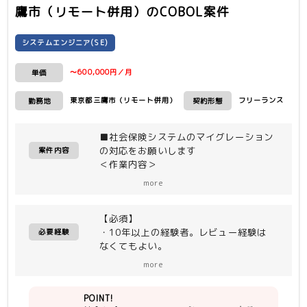
鷹市（リモート併用）
のCOBOL案件
システムエンジニア(SE)
〜600,000円／月
単価
東京都三鷹市（リモート併用）
フリーランス
勤務地
契約形態
■社会保険システムのマイグレーション
の対応をお願いします
案件内容
＜作業内容＞
現行メインフレーム上の業務システムを
more
オープン環境に移行する
・COBOL85→NetCOBOL
【必須】
・詳細設計、製造、テスト
・10年以上の経験者。レビュー経験は
必要経験
なくてもよい。
・COBOLの読み書きが問題ないレベル
more
・主体的な人（指示待ちはやめてほし
い）
POINT!