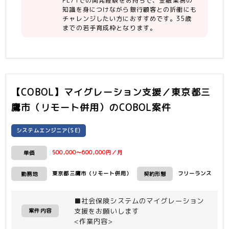
【人物】
PL/1での開発経験をお持ちで、金融業務の
知識を身につけながら銀行顧客との折衝にも
現状のスキルだけでなく、今後銀行行員
チャレンジしたい方におすすめです。35歳
（顧客）と直接対話・折衝ができるレベ
までの若手育成枠となります。
ルへステップアップしたいという成長意
欲のある方
【COBOL】マイグレーション支援／東京都三
鷹市（リモート併用）
のCOBOL案件
システムエンジニア(SE)
500,000〜600,000円／月
単価
東京都三鷹市（リモート併用）
フリーランス
勤務地
契約形態
■社会保険システムのマイグレーション
支援をお願いします
案件内容
<作業内容>