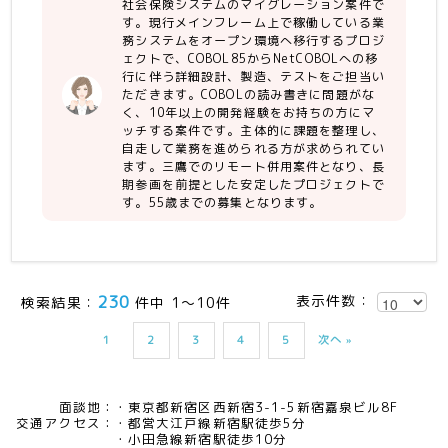
社会保険システムのマイグレーション案件で
す。現行メインフレーム上で稼働している業
務システムをオープン環境へ移行するプロジ
ェクトで、COBOL85からNetCOBOLへの移
行に伴う詳細設計、製造、テストをご担当い
ただきます。COBOLの読み書きに問題がな
く、10年以上の開発経験をお持ちの方にマ
ッチする案件です。主体的に課題を整理し、
自走して業務を進められる方が求められてい
ます。三鷹でのリモート併用案件となり、長
期参画を前提とした安定したプロジェクトで
す。55歳までの募集となります。
230
表示件数：
検索結果：
件中 1～10件
1
2
3
4
5
次へ »
面談地：
東京都新宿区西新宿3-1-5新宿嘉泉ビル8F
交通アクセス：
都営大江戸線新宿駅徒歩5分
小田急線新宿駅徒歩10分