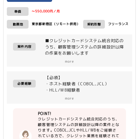
〜550,000円／月
単価
東京都新宿区（リモート併用）
フリーランス
勤務地
契約形態
■クレジットカードシステム統合対応の
うち、顧客管理システムの詳細設計以降
案件内容
の作業をお願いします
<作業内容>
more
・内部設計〜テスト
【必須】
・ホスト経験者（COBOL,JCL）
必要経験
・HLL/WB経験者
more
【尚可】
・クレジット業務経験者
POINT!
クレジットカードシステム統合対応のうち、
顧客管理システムの詳細設計以降の案件とな
ります。COBOL,JCLやHLL/WBをご経験さ
れている方で、クレジット業務を経験されて