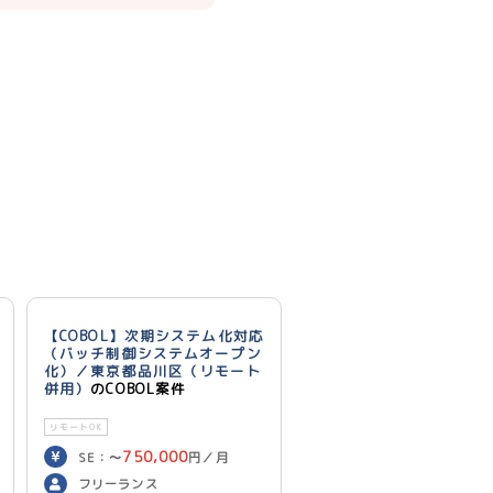
【COBOL】次期システム化対応
（バッチ制御システムオープン
化）／東京都品川区（リモート
併用）
のCOBOL案件
リモートOK
750,000
SE：〜
円／月
700,000
PG：〜
円／月
フリーランス