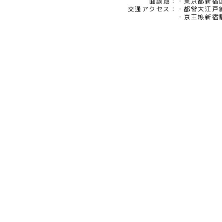
面談地：
東京都新宿区
交通アクセス：
都営大江戸
京王線新宿