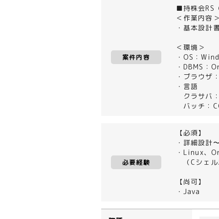
■持株会RS
＜作業内容
・基本設計
＜環境＞
・OS：Windo
案件内容
・DBMS：Orac
・ブラウザ：Int
・言語
クラサバ：Jav
バッチ：COB
【必須】
・詳細設計
・Linux、O
（Cシェル
必要経験
【尚可】
・Java