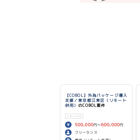
【COBOL】外為パッケージ導入
支援／東京都江東区（リモート
併用）
のCOBOL案件
リモートOK
500,000
600,000
円〜
円
／月
フリーランス