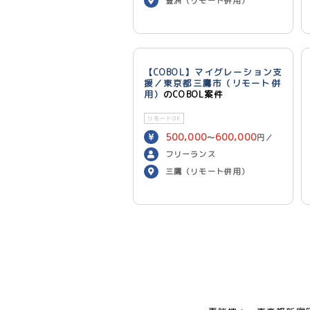
豊洲（リモート併用）
【COBOL】マイグレーション支
援／東京都三鷹市（リモート併
用）
のCOBOL案件
リモートOK
500,000
600,000
〜
円／
月
フリーランス
三鷹（リモート併用）