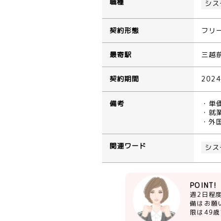
職種
シス
契約形態
フリ
最寄駅
三越
契約期間
202
備考
・単
・就業
・外
関連ワード
シス
POINT!
週2日程
備はお願
限は49