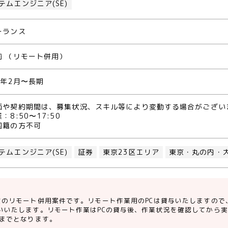
テムエンジニア(SE)
ーランス
前 （リモート併用）
4年2月〜長期
価や契約期間は、募集状況、スキル等により変動する場合がござい
：8:50〜17:50
国籍の方不可
テムエンジニア(SE)
証券
東京23区エリア
東京・丸の内・
度のリモート併用案件です。リモート作業用のPCは貸与いたしますので
いいたします。リモート作業はPCの貸与後、作業状況を確認してから
歳までとなります。