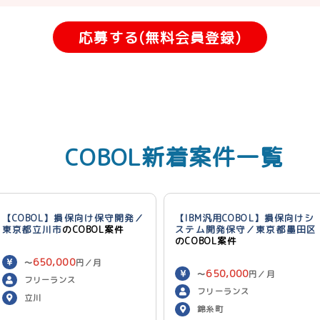
応募する(無料会員登録)
COBOL新着案件一覧
【COBOL】損保向け保守開発／
【IBM汎用COBOL】損保向けシ
東京都立川市
のCOBOL案件
ステム開発保守／東京都墨田区
のCOBOL案件
650,000
〜
円／月
650,000
〜
円／月
フリーランス
フリーランス
立川
錦糸町