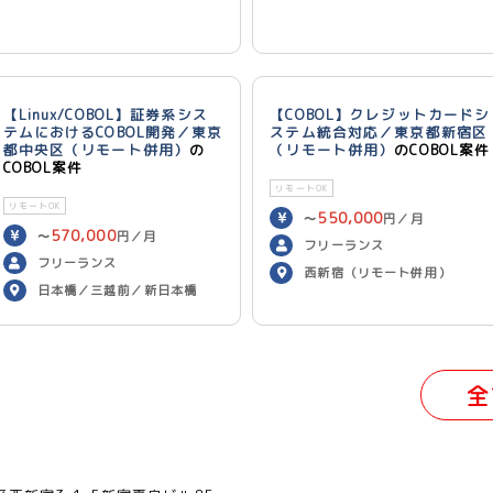
【Linux/COBOL】証券系シス
【COBOL】クレジットカードシ
テムにおけるCOBOL開発／東京
ステム統合対応／東京都新宿区
都中央区（リモート併用）
の
（リモート併用）
のCOBOL案件
COBOL案件
リモートOK
リモートOK
550,000
〜
円／月
570,000
〜
円／月
フリーランス
フリーランス
西新宿（リモート併用）
日本橋／三越前／新日本橋
（リモート併用）
全