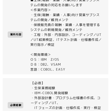
テムの開発の対応をお願いします
＜作業内容＞
・生保(報酬・業績・人事)向け営業サブシス
テムの開発／維持メンテ
・保険販売員の報酬・業績・人事を管理する
システムの新規開発／維持メンテ
・工程：外部・内部設計、コーディング／UT
案件内容
／UT結果検証、ITテスト計画・仕様書作成／
実行指示／検証
＜開発環境＞
ＯＳ：IBM Z/OS
ＤＢ：DB2、VSAM
言語：COBOL、EASY
【必須】
・生保業務経験
・IBM-COBOL開発経験
・外部設計書・プログラム仕様書の作成、コ
ーディング／UT、
必要経験
ITフェーズの計画・仕様作成・実行・検証