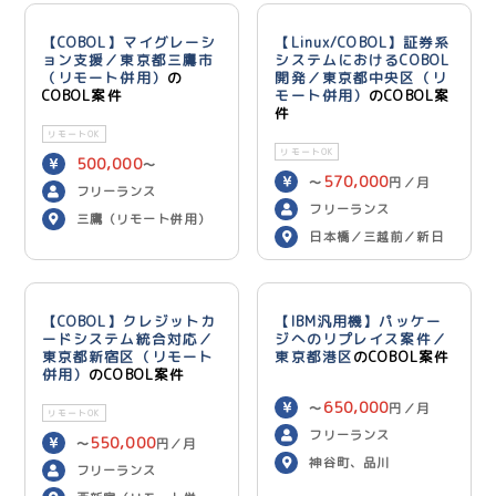
【COBOL】マイグレーシ
【Linux/COBOL】証券系
ョン支援／東京都三鷹市
システムにおけるCOBOL
（リモート併用）
の
開発／東京都中央区（リ
COBOL案件
モート併用）
のCOBOL案
件
リモートOK
リモートOK
500,000
〜
570,000
〜
円／月
600,000
円／月
フリーランス
フリーランス
三鷹（リモート併用）
日本橋／三越前／新日
本橋（リモート併用）
【COBOL】クレジットカ
【IBM汎用機】パッケー
ードシステム統合対応／
ジへのリプレイス案件／
東京都新宿区（リモート
東京都港区
のCOBOL案件
併用）
のCOBOL案件
650,000
〜
円／月
リモートOK
フリーランス
550,000
〜
円／月
神谷町、品川
フリーランス