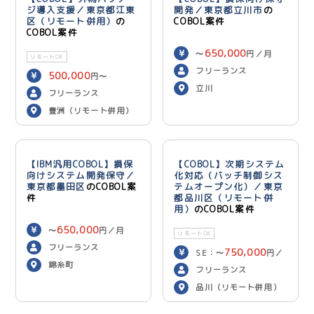
ジ導入支援／東京都江東
開発／東京都立川市
の
区（リモート併用）
の
COBOL案件
COBOL案件
650,000
〜
円／月
リモートOK
フリーランス
500,000
円〜
立川
600,000
円／月
フリーランス
豊洲（リモート併用）
【IBM汎用COBOL】損保
【COBOL】次期システム
向けシステム開発保守／
化対応（バッチ制御シス
東京都墨田区
のCOBOL案
テムオープン化）／東京
件
都品川区（リモート併
用）
のCOBOL案件
650,000
〜
円／月
リモートOK
フリーランス
750,000
SE：〜
円／
錦糸町
700,000
月 PG：〜
円
フリーランス
／月
品川（リモート併用）