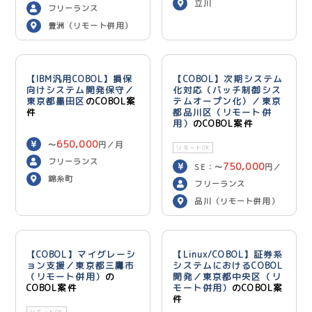
立川
600,000
円／月
フリーランス
豊洲（リモート併用）
【IBM汎用COBOL】損保
【COBOL】次期システム
向けシステム開発保守／
化対応（バッチ制御シス
東京都墨田区
のCOBOL案
テムオープン化）／東京
件
都品川区（リモート併
用）
のCOBOL案件
650,000
〜
円／月
リモートOK
フリーランス
750,000
SE：〜
円／
錦糸町
700,000
月 PG：〜
円
フリーランス
／月
品川（リモート併用）
【COBOL】マイグレーシ
【Linux/COBOL】証券系
ョン支援／東京都三鷹市
システムにおけるCOBOL
（リモート併用）
の
開発／東京都中央区（リ
COBOL案件
モート併用）
のCOBOL案
件
リモートOK