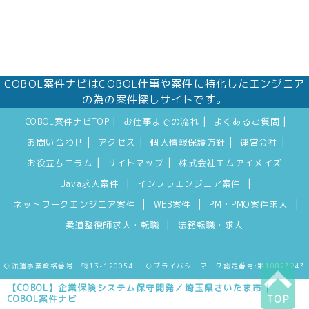
COBOL案件ナビはCOBOL仕事や案件に特化したエンジニア
の為の案件探しサイトです。
|
|
|
COBOL案件ナビTOP
お仕事までの流れ
よくあるご質問
|
|
|
|
お問い合わせ
アクセス
個人情報保護方針
運営会社
|
|
お役立ちコラム
サイトマップ
株式会社エムアイメイズ
|
|
Java求人案件
インフラエンジニア案件
|
|
|
ネットワークエンジニア案件
WEB案件
PM・PMO案件求人
|
柔道整復師求人・転職
法務転職・求人
◇派遣事業資格番号：特13-120054 ◇プライバシーマーク認定番号:第10823243
【COBOL】企業保険システム保守開発／埼玉県さいたま市｜
COBOL案件ナビ
TOP