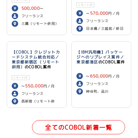
リモートOK
500,000
〜
570,000
〜
円／月
600,000
円／月
フリーランス
フリーランス
三鷹（リモート併用）
日本橋／三越前／新日
本橋（リモート併用）
【COBOL】クレジットカ
【IBM汎用機】パッケー
ードシステム統合対応／
ジへのリプレイス案件／
東京都新宿区（リモート
東京都港区
のCOBOL案件
併用）
のCOBOL案件
650,000
〜
円／月
リモートOK
フリーランス
550,000
〜
円／月
神谷町、品川
フリーランス
西新宿（リモート併
用）
全てのCOBOL新着一覧