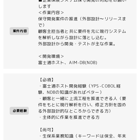
します
＜作業内容＞
保守開発案件の推進（外部設計〜リリースま
で）
顧客主担当者と共に要件を元に現行システム
案件内容
を解析しながら設計に落とし込む。
外部設計から開発・テストが主な作業。
＜開発環境＞
富士通ホスト、AIM-DB(NDB)
【必須】
・富士通ホスト開発経験（YPS-COBOL経
験、NDBの知識があればベター）
・顧客と一緒に上流工程を推進できる人（要
件をもとに現行解析を行い、修正方針を固め
る外部設計的なところからできる方）
必要経験
・主体的に作業を推進できる方
【尚可】
・生保系業務知識（キーワードは保全、年末