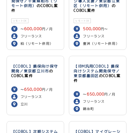
発保守／千葉県柏市（リ
ジ導入支援／東京都江東
モート併用）
のCOBOL案
区（リモート併用）
の
件
COBOL案件
リモートOK
リモートOK
600,000
500,000
〜
円／月
円〜
600,000
円／月
フリーランス
フリーランス
柏（リモート併用）
豊洲（リモート併用）
【COBOL】損保向け保守
【IBM汎用COBOL】損保
開発／東京都立川市
の
向けシステム開発保守／
COBOL案件
東京都墨田区
のCOBOL案
件
650,000
〜
円／月
650,000
〜
円／月
フリーランス
フリーランス
立川
錦糸町
【COBOL】次期システム
【COBOL】マイグレーシ