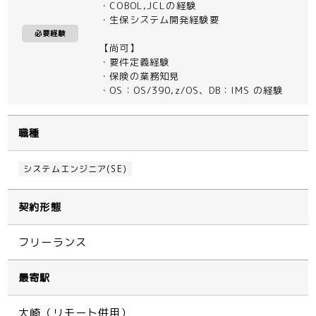
・COBOL,JCLの経験
・生保システム開発経験要
必要経験
【尚可】
・要件定義経験
・保険の業務知見
・OS：OS/390,z/OS、DB：IMS の経験
職種
システムエンジニア(SE)
契約形態
フリーランス
最寄駅
大崎（リモート併用）