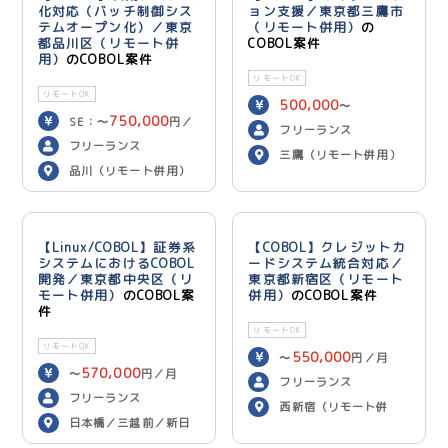
化対応（バッチ制御シス
ョン支援／東京都三鷹市
テムオープン化）／東京
（リモート併用）
の
都品川区（リモート併
COBOL案件
用）
のCOBOL案件
リモートOK
リモートOK
500,000
〜
750,000
SE：〜
円／
600,000
円／月
フリーランス
700,000
月 PG：〜
円
フリーランス
三鷹（リモート併用）
／月
品川（リモート併用）
【Linux/COBOL】証券系
【COBOL】クレジットカ
システムにおけるCOBOL
ードシステム統合対応／
開発／東京都中央区（リ
東京都新宿区（リモート
モート併用）
のCOBOL案
併用）
のCOBOL案件
件
リモートOK
リモートOK
550,000
〜
円／月
570,000
〜
円／月
フリーランス
フリーランス
西新宿（リモート併
日本橋／三越前／新日
用）
本橋（リモート併用）