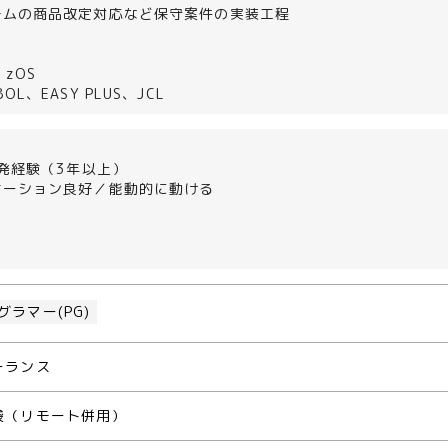
テムの商品改定対応など保守案件の実装工程
 zOS
L、EASY PLUS、JCL
開発経験（3年以上）
ケーション良好／能動的に動ける
グラマー(PG)
ーランス
袋（リモート併用）