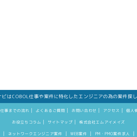
件ナビはCOBOL仕事や案件に特化したエンジニアの為の案件探
|
|
|
|
お仕事までの流れ
よくあるご質問
お問い合わせ
アクセス
個人
|
|
お役立ちコラム
サイトマップ
株式会社エムアイメイズ
|
|
|
|
件
ネットワークエンジニア案件
WEB案件
PM・PMO案件求人