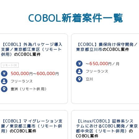
COBOL新着案件一覧
【COBOL】外為パッケージ導入
【COBOL】損保向け保守開発／
支援／東京都江東区（リモート
東京都立川市
のCOBOL案件
併用）
のCOBOL案件
650,000
〜
円／月
リモートOK
フリーランス
500,000
600,000
円〜
円
立川
／月
フリーランス
豊洲（リモート併用）
【COBOL】マイグレーション支
【Linux/COBOL】証券系シス
援／東京都三鷹市（リモート併
テムにおけるCOBOL開発／東京
用）
のCOBOL案件
都中央区（リモート併用）
の
COBOL案件