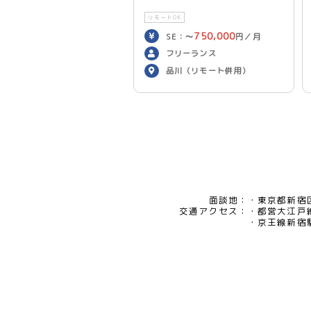
リモートOK
750,000
SE：〜
円／月
700,000
PG：〜
円／月
フリーランス
品川（リモート併用）
面談地：
東京都新宿区
交通アクセス：
都営大江戸
京王線新宿