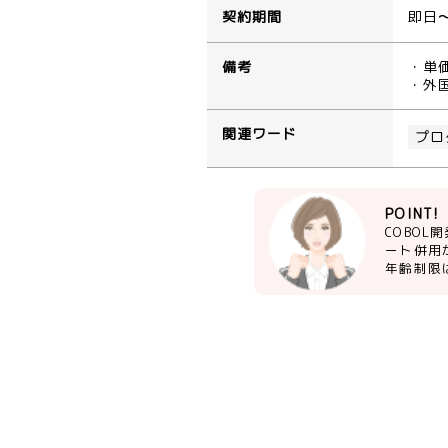
契約期間
即日
備考
・単
・外
関連ワード
プロ
POINT!
COBO
ート併用
年齢制限