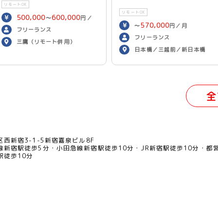
リモートOK
リモートOK
500,000
600,000
〜
円／
570,000
〜
円／月
月
フリーランス
フリーランス
三鷹（リモート併用）
日本橋／三越前／新日本橋
（リモート併用）
全
西新宿3-1-5新宿嘉泉ビル8F
線新宿駅徒歩5分
小田急線新宿駅徒歩10分
JR新宿駅徒歩10分
都
駅徒歩10分