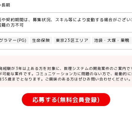
〜長期
価や契約期間は、募集状況、スキル等により変動する場合がござい
国籍の方不可
グラマー(PG)
生命保険
東京23区エリア
池袋・大塚・巣鴨
L開発経験が3年以上ある方を対象に、数理システムの開発案件のご案内
が可能な案件です。コミュニケーション力に問題のない方で、能動的に
は55歳までとなります。ご興味のある方はぜひお問い合わせください
応募する(無料会員登録)