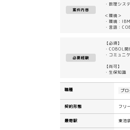
・数理シス
案件内容
＜環境＞
・環境：IBM
・言語：COBO
【必須】
・COBOL
・コミュニ
必要経験
【尚可】
・生保知識
職種
プロ
契約形態
フリ
最寄駅
東池