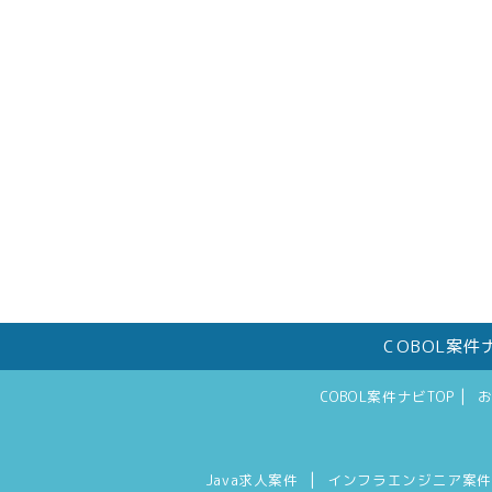
COBOL案
|
COBOL案件ナビTOP
|
Java求人案件
インフラエンジニア案