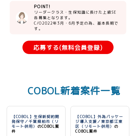
POINT!
リーダークラス・生保知識に長けた上級SE
各募集となります。
C/O2022年3月・6月予定の為、基本長期で
す。
応募する(無料会員登録)
COBOL新着案件一覧
【COBOL】生保新契約開
【COBOL】外為パッケー
発保守／千葉県柏市（リ
ジ導入支援／東京都江東
モート併用）
のCOBOL案
区（リモート併用）
の
件
COBOL案件