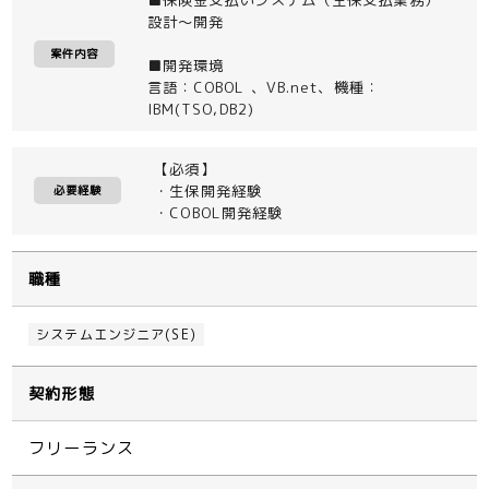
設計～開発
案件内容
■開発環境
言語：COBOL 、VB.net、機種：
IBM(TSO,DB2)
【必須】
・生保開発経験
必要経験
・COBOL開発経験
職種
システムエンジニア(SE)
契約形態
フリーランス