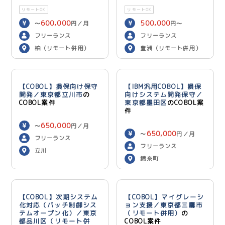
リモートOK
リモートOK
600,000
500,000
〜
円／月
円〜
600,000
円／月
フリーランス
フリーランス
柏（リモート併用）
豊洲（リモート併用）
【COBOL】損保向け保守
【IBM汎用COBOL】損保
開発／東京都立川市
の
向けシステム開発保守／
COBOL案件
東京都墨田区
のCOBOL案
件
650,000
〜
円／月
650,000
〜
円／月
フリーランス
フリーランス
立川
錦糸町
【COBOL】次期システム
【COBOL】マイグレーシ
化対応（バッチ制御シス
ョン支援／東京都三鷹市
テムオープン化）／東京
（リモート併用）
の
都品川区（リモート併
COBOL案件