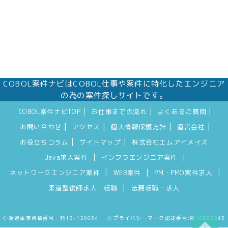
COBOL案件ナビはCOBOL仕事や案件に特化したエンジニア
の為の案件探しサイトです。
|
|
|
COBOL案件ナビTOP
お仕事までの流れ
よくあるご質問
|
|
|
|
お問い合わせ
アクセス
個人情報保護方針
運営会社
|
|
お役立ちコラム
サイトマップ
株式会社エムアイメイズ
|
|
Java求人案件
インフラエンジニア案件
|
|
|
ネットワークエンジニア案件
WEB案件
PM・PMO案件求人
|
柔道整復師求人・転職
法務転職・求人
◇派遣事業資格番号：特13-120054 ◇プライバシーマーク認定番号:第10823243