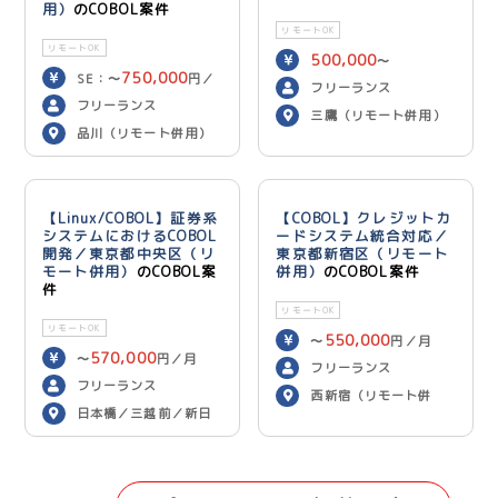
用）
のCOBOL案件
リモートOK
リモートOK
500,000
〜
750,000
SE：〜
円／
600,000
円／月
フリーランス
700,000
月 PG：〜
円
フリーランス
三鷹（リモート併用）
／月
品川（リモート併用）
【Linux/COBOL】証券系
【COBOL】クレジットカ
システムにおけるCOBOL
ードシステム統合対応／
開発／東京都中央区（リ
東京都新宿区（リモート
モート併用）
のCOBOL案
併用）
のCOBOL案件
件
リモートOK
リモートOK
550,000
〜
円／月
570,000
〜
円／月
フリーランス
フリーランス
西新宿（リモート併
日本橋／三越前／新日
用）
本橋（リモート併用）