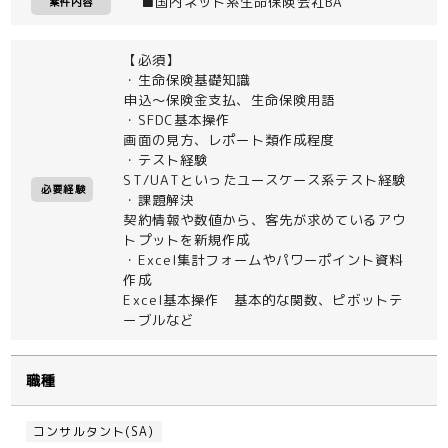
■国内ネット系生命保険会社BA
案件内容
【必須】
・生命保険基礎知識
申込～保険金支払、生命保険用語
・SFDC基本操作
画面の見方、レポート類作成程度
・テスト経験
ST/UATといったユースケース系テスト経験
必要経験
・課題解決
契約情報や数値から、客先が求めているアウ
トプットを新規作成
・Excel集計フォームやパワーポイント資料
作成
Excel基本操作 基本的な関数、ピボットテ
ーブルなど
職種
コンサルタント(SA)