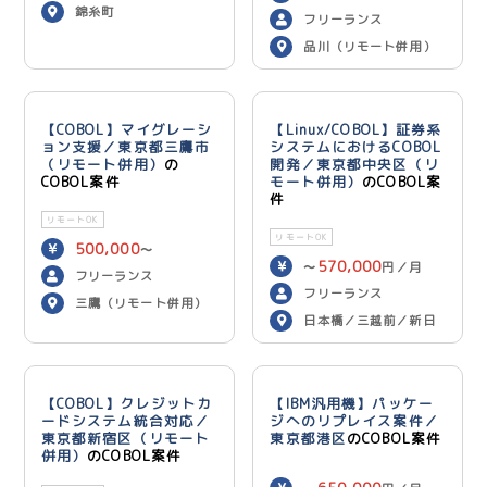
錦糸町
700,000
月 PG：〜
円
フリーランス
／月
品川（リモート併用）
【COBOL】マイグレーシ
【Linux/COBOL】証券系
ョン支援／東京都三鷹市
システムにおけるCOBOL
（リモート併用）
の
開発／東京都中央区（リ
COBOL案件
モート併用）
のCOBOL案
件
リモートOK
リモートOK
500,000
〜
570,000
〜
円／月
600,000
円／月
フリーランス
フリーランス
三鷹（リモート併用）
日本橋／三越前／新日
本橋（リモート併用）
【COBOL】クレジットカ
【IBM汎用機】パッケー
ードシステム統合対応／
ジへのリプレイス案件／
東京都新宿区（リモート
東京都港区
のCOBOL案件
併用）
のCOBOL案件