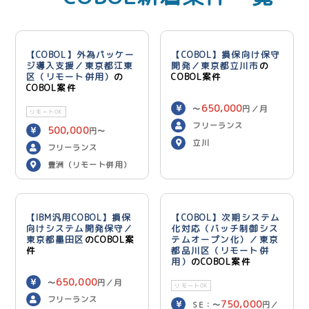
【COBOL】外為パッケー
【COBOL】損保向け保守
ジ導入支援／東京都江東
開発／東京都立川市
の
区（リモート併用）
の
COBOL案件
COBOL案件
650,000
〜
円／月
リモートOK
フリーランス
500,000
円〜
立川
600,000
円／月
フリーランス
豊洲（リモート併用）
【IBM汎用COBOL】損保
【COBOL】次期システム
向けシステム開発保守／
化対応（バッチ制御シス
東京都墨田区
のCOBOL案
テムオープン化）／東京
件
都品川区（リモート併
用）
のCOBOL案件
650,000
〜
円／月
リモートOK
フリーランス
750,000
SE：〜
円／