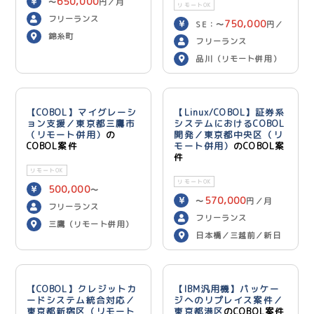
650,000
〜
円／月
リモートOK
フリーランス
750,000
SE：〜
円／
錦糸町
700,000
月 PG：〜
円
フリーランス
／月
品川（リモート併用）
【COBOL】マイグレーシ
【Linux/COBOL】証券系
ョン支援／東京都三鷹市
システムにおけるCOBOL
（リモート併用）
の
開発／東京都中央区（リ
COBOL案件
モート併用）
のCOBOL案
件
リモートOK
リモートOK
500,000
〜
570,000
〜
円／月
600,000
円／月
フリーランス
フリーランス
三鷹（リモート併用）
日本橋／三越前／新日
本橋（リモート併用）
【COBOL】クレジットカ
【IBM汎用機】パッケー
ードシステム統合対応／
ジへのリプレイス案件／
東京都新宿区（リモート
東京都港区
のCOBOL案件