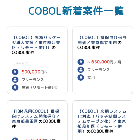
COBOL新着案件一覧
【COBOL】外為パッケー
【COBOL】損保向け保守
ジ導入支援／東京都江東
開発／東京都立川市
の
区（リモート併用）
の
COBOL案件
COBOL案件
650,000
〜
円／月
リモートOK
フリーランス
500,000
円〜
立川
600,000
円／月
フリーランス
豊洲（リモート併用）
【IBM汎用COBOL】損保
【COBOL】次期システム
向けシステム開発保守／
化対応（バッチ制御シス
東京都墨田区
のCOBOL案
テムオープン化）／東京
件
都品川区（リモート併
用）
のCOBOL案件