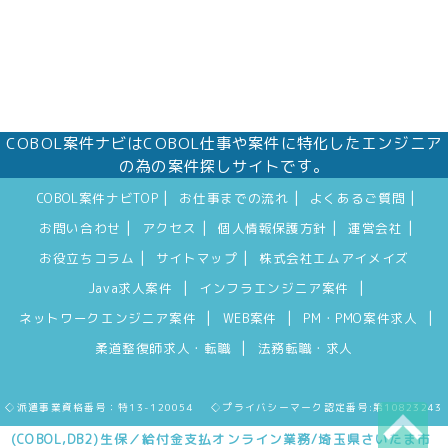
COBOL案件ナビはCOBOL仕事や案件に特化したエンジニア
の為の案件探しサイトです。
|
|
|
COBOL案件ナビTOP
お仕事までの流れ
よくあるご質問
|
|
|
|
お問い合わせ
アクセス
個人情報保護方針
運営会社
|
|
お役立ちコラム
サイトマップ
株式会社エムアイメイズ
|
|
Java求人案件
インフラエンジニア案件
|
|
|
ネットワークエンジニア案件
WEB案件
PM・PMO案件求人
|
柔道整復師求人・転職
法務転職・求人
◇派遣事業資格番号：特13-120054 ◇プライバシーマーク認定番号:第10823243
(COBOL,DB2)生保／給付金支払オンライン業務/埼玉県さいたま市