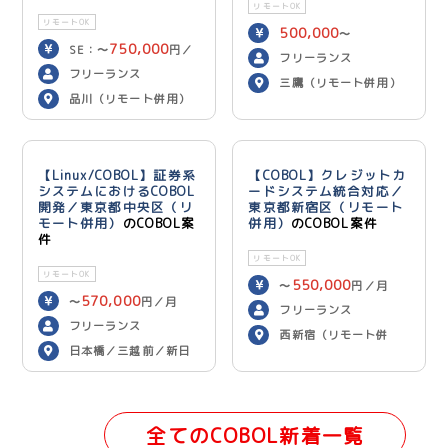
リモートOK
リモートOK
500,000
〜
750,000
SE：〜
円／
600,000
円／月
フリーランス
700,000
月 PG：〜
円
フリーランス
三鷹（リモート併用）
／月
品川（リモート併用）
【Linux/COBOL】証券系
【COBOL】クレジットカ
システムにおけるCOBOL
ードシステム統合対応／
開発／東京都中央区（リ
東京都新宿区（リモート
モート併用）
のCOBOL案
併用）
のCOBOL案件
件
リモートOK
リモートOK
550,000
〜
円／月
570,000
〜
円／月
フリーランス
フリーランス
西新宿（リモート併
日本橋／三越前／新日
用）
本橋（リモート併用）
全てのCOBOL新着一覧