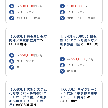
600,000
500,000
〜
円／月
円〜
600,000
円／月
フリーランス
フリーランス
柏（リモート併用）
豊洲（リモート併用）
【COBOL】損保向け保守
【IBM汎用COBOL】損保
開発／東京都立川市
の
向けシステム開発保守／
COBOL案件
東京都墨田区
のCOBOL案
件
650,000
〜
円／月
650,000
〜
円／月
フリーランス
フリーランス
立川
錦糸町
【COBOL】次期システム
【COBOL】マイグレーシ
化対応（バッチ制御シス
ョン支援／東京都三鷹市
テムオープン化）／東京
（リモート併用）
の
都品川区（リモート併
COBOL案件
用）
のCOBOL案件