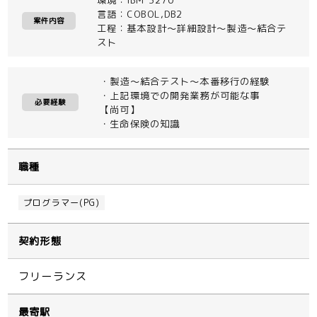
言語：COBOL,DB2
案件内容
工程：基本設計～詳細設計～製造～結合テ
スト
・製造～結合テスト～本番移行の経験
・上記環境での開発業務が可能な事
必要経験
【尚可】
・生命保険の知識
職種
プログラマー(PG)
契約形態
フリーランス
最寄駅