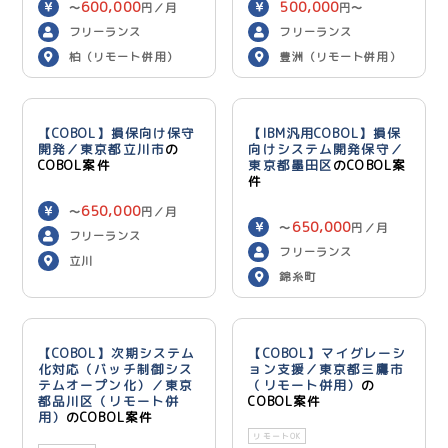
600,000
500,000
〜
円／月
円〜
600,000
円／月
フリーランス
フリーランス
柏（リモート併用）
豊洲（リモート併用）
【COBOL】損保向け保守
【IBM汎用COBOL】損保
開発／東京都立川市
の
向けシステム開発保守／
COBOL案件
東京都墨田区
のCOBOL案
件
650,000
〜
円／月
650,000
〜
円／月
フリーランス
フリーランス
立川
錦糸町
【COBOL】次期システム
【COBOL】マイグレーシ
化対応（バッチ制御シス
ョン支援／東京都三鷹市
テムオープン化）／東京
（リモート併用）
の
都品川区（リモート併
COBOL案件
用）
のCOBOL案件
リモートOK