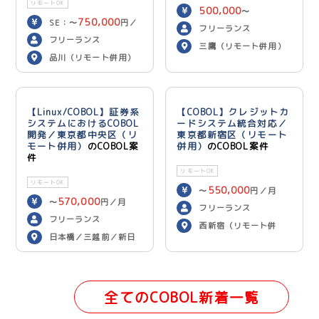
リモートOK
500,000
〜
750,000
SE：〜
円／
600,000
円／月
フリーランス
700,000
月 PG：〜
円
フリーランス
三鷹（リモート併用）
／月
品川（リモート併用）
【Linux/COBOL】証券系
【COBOL】クレジットカ
システムにおけるCOBOL
ードシステム統合対応／
開発／東京都中央区（リ
東京都新宿区（リモート
モート併用）
のCOBOL案
併用）
のCOBOL案件
件
リモートOK
リモートOK
550,000
〜
円／月
570,000
〜
円／月
フリーランス
フリーランス
西新宿（リモート併
日本橋／三越前／新日
用）
本橋（リモート併用）
全てのCOBOL新着一覧