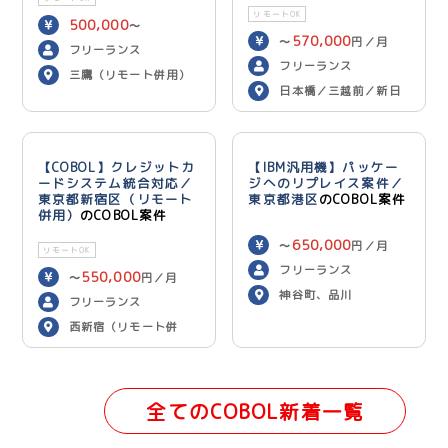
リモートOK
500,000
〜
570,000
〜
円／月
600,000
円／月
フリーランス
フリーランス
三鷹（リモート併用）
日本橋／三越前／新日
本橋（リモート併用）
【COBOL】クレジットカ
【IBM汎用機】パッケー
ードシステム統合対応／
ジへのリプレイス案件／
東京都新宿区（リモート
東京都港区
のCOBOL案件
併用）
のCOBOL案件
650,000
〜
円／月
リモートOK
フリーランス
550,000
〜
円／月
神谷町、品川
フリーランス
西新宿（リモート併
用）
全てのCOBOL新着一覧