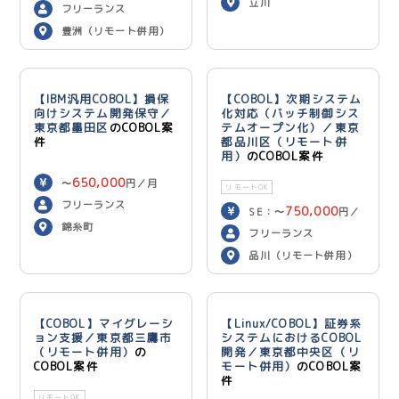
立川
600,000
円／月
フリーランス
豊洲（リモート併用）
【IBM汎用COBOL】損保
【COBOL】次期システム
向けシステム開発保守／
化対応（バッチ制御シス
東京都墨田区
のCOBOL案
テムオープン化）／東京
件
都品川区（リモート併
用）
のCOBOL案件
650,000
〜
円／月
リモートOK
フリーランス
750,000
SE：〜
円／
錦糸町
700,000
月 PG：〜
円
フリーランス
／月
品川（リモート併用）
【COBOL】マイグレーシ
【Linux/COBOL】証券系
ョン支援／東京都三鷹市
システムにおけるCOBOL
（リモート併用）
の
開発／東京都中央区（リ
COBOL案件
モート併用）
のCOBOL案
件
リモートOK