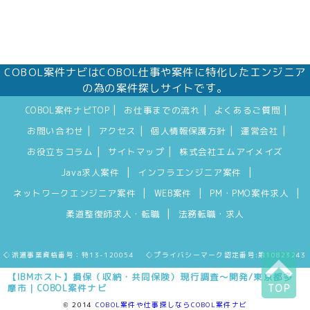
COBOL案件ナビはCOBOL仕事や案件に特化したエンジニア
の為の案件探しサイトです。
|
|
|
COBOL案件ナビTOP
お仕事までの流れ
よくあるご質問
|
|
|
|
お問い合わせ
アクセス
個人情報保護方針
運営会社
|
|
お役立ちコラム
サイトマップ
株式会社エムアイメイズ
|
|
Java求人案件
インフラエンジニア案件
|
|
|
ネットワークエンジニア案件
WEB案件
PM・PMO案件求人
|
柔道整復師求人・転職
法務転職・求人
◇派遣事業資格番号：特13-120054 ◇プライバシーマーク認定番号:第10823243
【IBMホスト】損保（収納・共同保険）現行調査～開発/東京都多
摩市｜COBOL案件ナビ
TOP
© 2014
COBOL案件や仕事探しならCOBOL案件ナビ