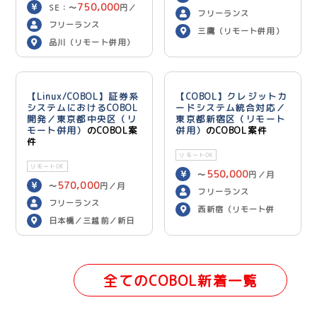
750,000
SE：〜
円／
600,000
円／月
フリーランス
700,000
月 PG：〜
円
フリーランス
三鷹（リモート併用）
／月
品川（リモート併用）
【Linux/COBOL】証券系
【COBOL】クレジットカ
システムにおけるCOBOL
ードシステム統合対応／
開発／東京都中央区（リ
東京都新宿区（リモート
モート併用）
のCOBOL案
併用）
のCOBOL案件
件
リモートOK
リモートOK
550,000
〜
円／月
570,000
〜
円／月
フリーランス
フリーランス
西新宿（リモート併
日本橋／三越前／新日
用）
本橋（リモート併用）
全てのCOBOL新着一覧