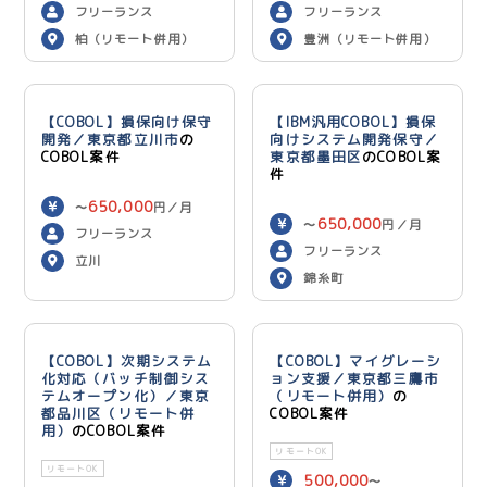
600,000
円／月
フリーランス
フリーランス
柏（リモート併用）
豊洲（リモート併用）
【COBOL】損保向け保守
【IBM汎用COBOL】損保
開発／東京都立川市
の
向けシステム開発保守／
COBOL案件
東京都墨田区
のCOBOL案
件
650,000
〜
円／月
650,000
〜
円／月
フリーランス
フリーランス
立川
錦糸町
【COBOL】次期システム
【COBOL】マイグレーシ
化対応（バッチ制御シス
ョン支援／東京都三鷹市
テムオープン化）／東京
（リモート併用）
の
都品川区（リモート併
COBOL案件
用）
のCOBOL案件
リモートOK
リモートOK
500,000
〜