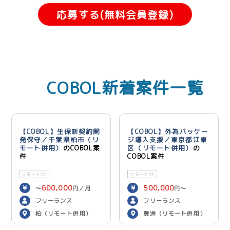
応募する(無料会員登録)
COBOL新着案件一覧
【COBOL】生保新契約開
【COBOL】外為パッケー
発保守／千葉県柏市（リ
ジ導入支援／東京都江東
モート併用）
のCOBOL案
区（リモート併用）
の
件
COBOL案件
リモートOK
リモートOK
600,000
500,000
〜
円／月
円〜
600,000
円／月
フリーランス
フリーランス
柏（リモート併用）
豊洲（リモート併用）