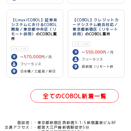
【Linux/COBOL】証券系
【COBOL】クレジットカ
システムにおけるCOBOL
ードシステム統合対応／
開発／東京都中央区（リ
東京都新宿区（リモート
モート併用）
のCOBOL案
併用）
のCOBOL案件
件
リモートOK
リモートOK
550,000
〜
円／月
570,000
〜
円／月
フリーランス
フリーランス
西新宿（リモート併
日本橋／三越前／新日
用）
本橋（リモート併用）
全てのCOBOL新着一覧
面談地：
東京都新宿区西新宿3-1-5新宿嘉泉ビル8F
交通アクセス：
都営大江戸線新宿駅徒歩5分