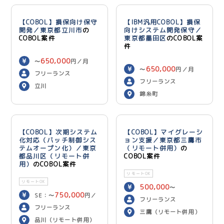
【COBOL】損保向け保守
【IBM汎用COBOL】損保
開発／東京都立川市
の
向けシステム開発保守／
COBOL案件
東京都墨田区
のCOBOL案
件
650,000
〜
円／月
650,000
〜
円／月
フリーランス
フリーランス
立川
錦糸町
【COBOL】次期システム
【COBOL】マイグレーシ
化対応（バッチ制御シス
ョン支援／東京都三鷹市
テムオープン化）／東京
（リモート併用）
の
都品川区（リモート併
COBOL案件
用）
のCOBOL案件
リモートOK
リモートOK
500,000
〜
750,000
SE：〜
円／
600,000
円／月
フリーランス
700,000
月 PG：〜
円
フリーランス
三鷹（リモート併用）
／月
品川（リモート併用）