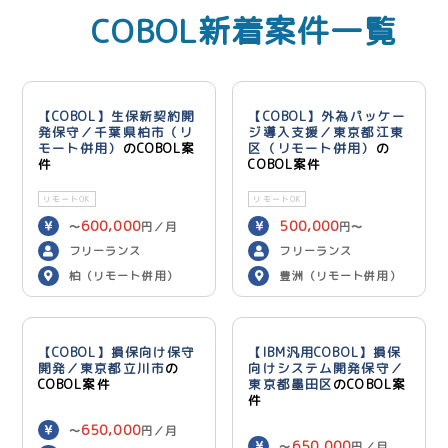
COBOL新着案件一覧
【COBOL】生保新契約開
【COBOL】外為パッケー
発保守／千葉県柏市（リ
ジ導入支援／東京都江東
モート併用）
のCOBOL案
区（リモート併用）
の
件
COBOL案件
リモートOK
リモートOK
600,000
500,000
〜
円／月
円〜
600,000
円／月
フリーランス
フリーランス
柏（リモート併用）
豊洲（リモート併用）
【COBOL】損保向け保守
【IBM汎用COBOL】損保
開発／東京都立川市
の
向けシステム開発保守／
COBOL案件
東京都墨田区
のCOBOL案
件
650,000
〜
円／月
650,000
〜
円／月