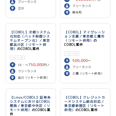
フリーランス
フリーランス
立川
錦糸町
【COBOL】次期システム
【COBOL】マイグレーシ
化対応（バッチ制御シス
ョン支援／東京都三鷹市
テムオープン化）／東京
（リモート併用）
の
都品川区（リモート併
COBOL案件
用）
のCOBOL案件
リモートOK
リモートOK
500,000
〜
750,000
SE：〜
円／
600,000
円／月
フリーランス
700,000
月 PG：〜
円
フリーランス
三鷹（リモート併用）
／月
品川（リモート併用）
【Linux/COBOL】証券系
【COBOL】クレジットカ
システムにおけるCOBOL
ードシステム統合対応／
開発／東京都中央区（リ
東京都新宿区（リモート
モート併用）
のCOBOL案
併用）
のCOBOL案件
件