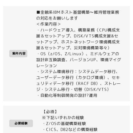
■金融系IBMホスト基盤構築〜維持管理業務
の対応をお願いします
＜作業内容＞
・ハードウェア導入、構築業務（CPU構成支
援＆セットアップ、DISK/VTS構成支援&セ
ットアップ、ホストネットワーク環境構成支
援＆セットアップ、災対環境構築等々）
・OS（z/OS、Z/Linux）、ミドルウェアの
案件内容
設計非互換調査、バージョンUP、環境マイグ
レーション
・システム環境移行：システムデータ移行、
ユーザーデータ移行（カタログ環境）、セキ
ュリティデータ移行（RACF DB）、ストレー
ジ・システム移行・切替（DISK/VTS）
・自動化等制御開発の設計?運用
【必須】
※下記いずれかの経験
・Z/OSの基礎構築経験
必要経験
・CICS、DB2などの構築経験