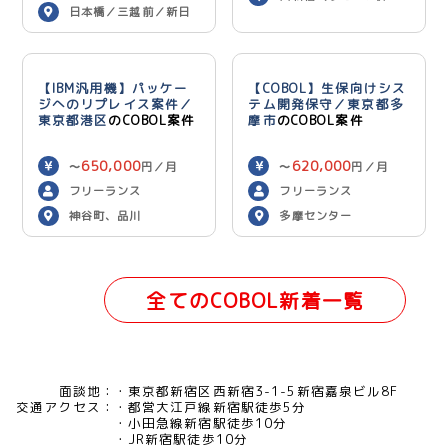
日本橋／三越前／新日
用）
本橋（リモート併用）
【IBM汎用機】パッケー
【COBOL】生保向けシス
ジへのリプレイス案件／
テム開発保守／東京都多
東京都港区
のCOBOL案件
摩市
のCOBOL案件
650,000
620,000
〜
円／月
〜
円／月
フリーランス
フリーランス
神谷町、品川
多摩センター
全てのCOBOL新着一覧
面談地：
東京都新宿区西新宿3-1-5新宿嘉泉ビル8F
交通アクセス：
都営大江戸線新宿駅徒歩5分
小田急線新宿駅徒歩10分
JR新宿駅徒歩10分