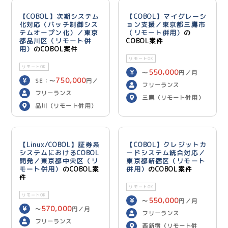
【COBOL】次期システム
【COBOL】マイグレーシ
化対応（バッチ制御シス
ョン支援／東京都三鷹市
テムオープン化）／東京
（リモート併用）
の
都品川区（リモート併
COBOL案件
用）
のCOBOL案件
リモートOK
リモートOK
550,000
〜
円／月
750,000
SE：〜
円／
フリーランス
700,000
月 PG：〜
円
フリーランス
三鷹（リモート併用）
／月
品川（リモート併用）
【Linux/COBOL】証券系
【COBOL】クレジットカ
システムにおけるCOBOL
ードシステム統合対応／
開発／東京都中央区（リ
東京都新宿区（リモート
モート併用）
のCOBOL案
併用）
のCOBOL案件
件
リモートOK
リモートOK
550,000
〜
円／月
570,000
〜
円／月
フリーランス
フリーランス
西新宿（リモート併