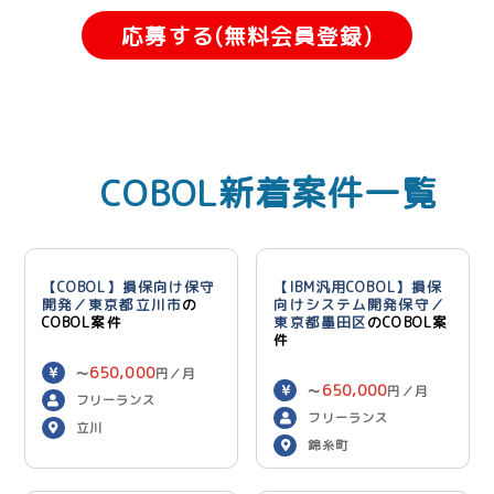
応募する(無料会員登録)
COBOL新着案件一覧
【COBOL】損保向け保守
【IBM汎用COBOL】損保
開発／東京都立川市
の
向けシステム開発保守／
COBOL案件
東京都墨田区
のCOBOL案
件
650,000
〜
円／月
650,000
〜
円／月
フリーランス
フリーランス
立川
錦糸町