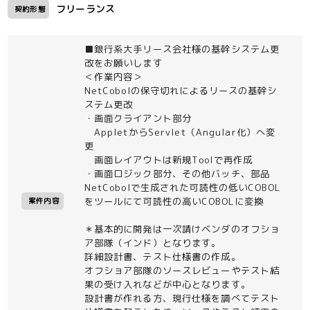
フリーランス
契約形態
■銀行系大手リース会社様の基幹システム更
改をお願いします
＜作業内容＞
NetCobolの保守切れによるリースの基幹シ
ステム更改
・画面クライアント部分
AppletからServlet（Angular化）へ変
更
画面レイアウトは新規Toolで再作成
・画面ロジック部分、その他バッチ、部品
NetCobolで生成された可読性の低いCOBOL
をツールにて可読性の高いCOBOLに変換
案件内容
＊基本的に開発は一次請けベンダのオフショ
ア部隊（インド）となります。
詳細設計書、テスト仕様書の作成。
オフショア部隊のソースレビューやテスト結
果の受け入れなどが中心となります。
設計書が作れる方、現行仕様を調べてテスト