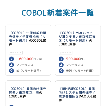
COBOL新着案件一覧
【COBOL】生保新契約開
【COBOL】外為パッケー
発保守／千葉県柏市（リ
ジ導入支援／東京都江東
モート併用）
のCOBOL案
区（リモート併用）
の
件
COBOL案件
リモートOK
リモートOK
600,000
500,000
〜
円／月
円〜
600,000
円／月
フリーランス
フリーランス
柏（リモート併用）
豊洲（リモート併用）
【COBOL】損保向け保守
【IBM汎用COBOL】損保
開発／東京都立川市
の
向けシステム開発保守／
COBOL案件
東京都墨田区
のCOBOL案
件