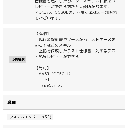
仕様書を起こしたり、ソースやテスト結果の
レビューができる方だと大変助かります。
＊シェル、COBOLの非互換対応など一部開発
もございます。
【必須】
・現行の設計書やソースからテストケースを
起こすなどのスキル
・上記で作成したテスト仕様書に対するテス
ト結果レビューができる
必要経験
【尚可】
・AABR（COBOLl）
・HTML
・TypeScript
職種
システムエンジニア(SE)