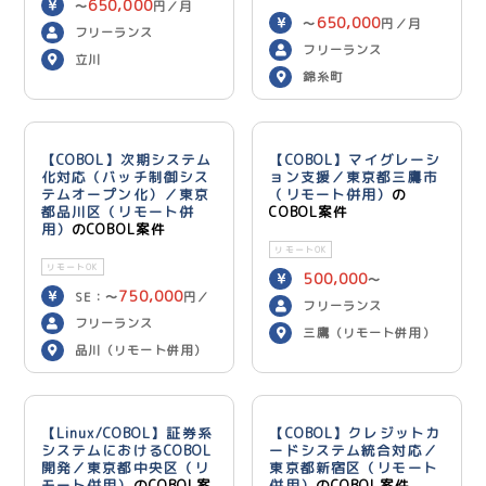
650,000
〜
円／月
650,000
〜
円／月
フリーランス
フリーランス
立川
錦糸町
【COBOL】次期システム
【COBOL】マイグレーシ
化対応（バッチ制御シス
ョン支援／東京都三鷹市
テムオープン化）／東京
（リモート併用）
の
都品川区（リモート併
COBOL案件
用）
のCOBOL案件
リモートOK
リモートOK
500,000
〜
750,000
SE：〜
円／
600,000
円／月
フリーランス
700,000
月 PG：〜
円
フリーランス
三鷹（リモート併用）
／月
品川（リモート併用）
【Linux/COBOL】証券系
【COBOL】クレジットカ
システムにおけるCOBOL
ードシステム統合対応／
開発／東京都中央区（リ
東京都新宿区（リモート
モート併用）
のCOBOL案
併用）
のCOBOL案件